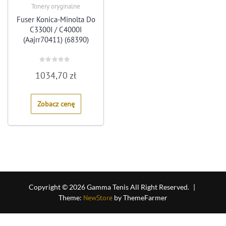
Tonery oryginalne
Fuser Konica-Minolta Do
C3300I / C4000I
(Aajrr70411) (68390)
Rated
1034,70
zł
0
out
of
5
Zobacz cenę
Copyright © 2026 Gamma Tenis All Right Reserved.
|
Theme:
NewStore
by ThemeFarmer