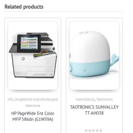
Related products
,
,
HP
Urządzenia wielofunkcyjne
Nawilżacze
Taotronics
laserowe
TAOTRONICS SUNVALLEY
TT-AH038
HP PageWide Ent Color
MFP 586dn (G1W39A)