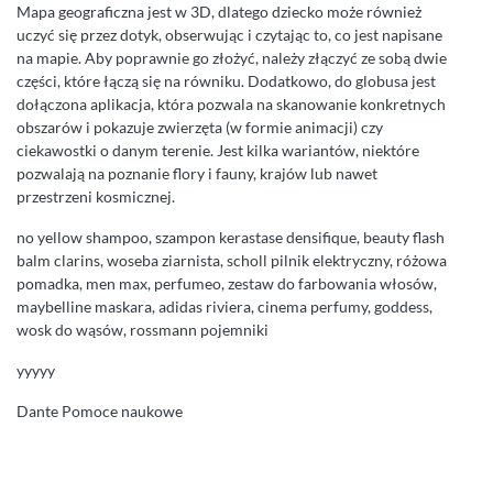
Mapa geograficzna jest w 3D, dlatego dziecko może również
uczyć się przez dotyk, obserwując i czytając to, co jest napisane
na mapie. Aby poprawnie go złożyć, należy złączyć ze sobą dwie
części, które łączą się na równiku. Dodatkowo, do globusa jest
dołączona aplikacja, która pozwala na skanowanie konkretnych
obszarów i pokazuje zwierzęta (w formie animacji) czy
ciekawostki o danym terenie. Jest kilka wariantów, niektóre
pozwalają na poznanie flory i fauny, krajów lub nawet
przestrzeni kosmicznej.
no yellow shampoo, szampon kerastase densifique, beauty flash
balm clarins, woseba ziarnista, scholl pilnik elektryczny, różowa
pomadka, men max, perfumeo, zestaw do farbowania włosów,
maybelline maskara, adidas riviera, cinema perfumy, goddess,
wosk do wąsów, rossmann pojemniki
yyyyy
Dante Pomoce naukowe