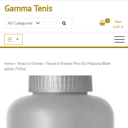
Skip
Gamma Tenis
to
content
0
Total
0,00
zł
Home
Tessori d Oriente
Tesori d Oriente Płyn Do Płukania Białe
piżmo 750ml