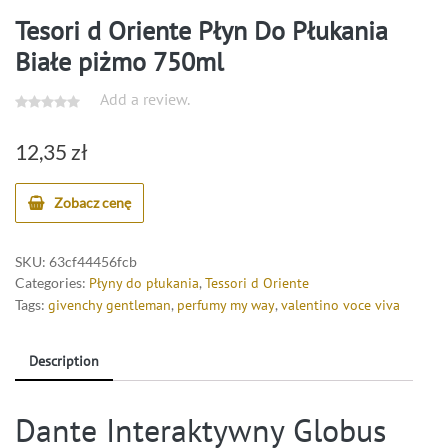
Tesori d Oriente Płyn Do Płukania
Białe piżmo 750ml
Add a review.
12,35
zł
Zobacz cenę
SKU:
63cf44456fcb
Categories:
Płyny do płukania
,
Tessori d Oriente
Tags:
givenchy gentleman
,
perfumy my way
,
valentino voce viva
Description
Dante Interaktywny Globus