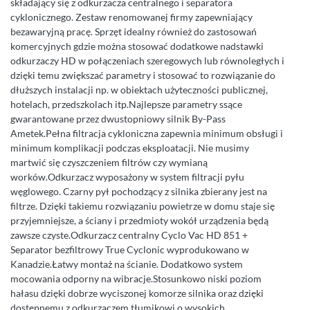
składający się z odkurzacza centralnego i separatora
cyklonicznego. Zestaw renomowanej firmy zapewniający
bezawaryjną pracę. Sprzęt idealny również do zastosowań
komercyjnych gdzie można stosować dodatkowe nadstawki
odkurzaczy HD w połączeniach szeregowych lub równoległych i
dzięki temu zwiększać parametry i stosować to rozwiązanie do
dłuższych instalacji np. w obiektach użyteczności publicznej,
hotelach, przedszkolach itp.Najlepsze parametry ssące
gwarantowane przez dwustopniowy silnik By-Pass
Ametek.Pełna filtracja cykloniczna zapewnia minimum obsługi i
minimum komplikacji podczas eksploatacji. Nie musimy
martwić się czyszczeniem filtrów czy wymianą
worków.Odkurzacz wyposażony w system filtracji pyłu
węglowego. Czarny pył pochodzący z silnika zbierany jest na
filtrze. Dzięki takiemu rozwiązaniu powietrze w domu staje się
przyjemniejsze, a ściany i przedmioty wokół urządzenia będą
zawsze czyste.Odkurzacz centralny Cyclo Vac HD 851 +
Separator bezfiltrowy True Cyclonic wyprodukowano w
Kanadzie.Łatwy montaż na ścianie. Dodatkowo system
mocowania odporny na wibracje.Stosunkowo niski poziom
hałasu dzięki dobrze wyciszonej komorze silnika oraz dzięki
dostępnemu z odkurzaczem tłumikowi o wysokich