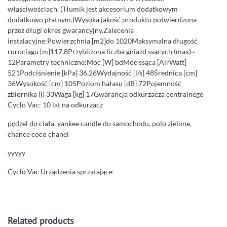
właściwościach. (Tłumik jest akcesorium dodatkowym
dodatkowo płatnym.)Wysoka jakość produktu potwierdzona
przez długi okres gwarancyjny.Zalecenia
instalacyjne:Powierzchnia [m2]do 1020Maksymalna długość
rurociągu [m]117,8Przybliżona liczba gniazd ssących (max)~
12Parametry techniczne:Moc [W] bdMoc ssąca [AirWatt]
521Podciśnienie [kPa] 36,26Wydajność [l/s] 48Średnica [cm]
36Wysokość [cm] 105Poziom hałasu [dB] 72Pojemność
zbiornika (l) 33Waga [kg] 17Gwarancja odkurzacza centralnego
Cyclo Vac: 10 lat na odkurzacz
pędzel do ciała, yankee candle do samochodu, polo zielone,
chance coco chanel
yyyyy
Cyclo Vac Urządzenia sprzątające
Related products