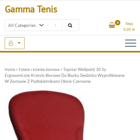
Skip
Gamma Tenis
to
content
0
Total
0,00
zł
Home
Fotele i krzesła biurowe
Topstar Wellpoint 30 Sy
Ergonomiczne Krzesło Biurowe Do Biurka Siedzisko Wyprofilowane
W Zestawie Z Podłokietnikami Obicie Czerwone