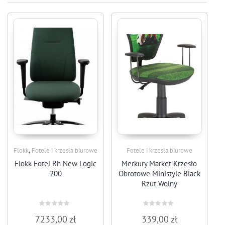
,
Flokk
Fotele i krzesła biurowe
Fotele i krzesła biurowe
Flokk Fotel Rh New Logic
Merkury Market Krzesło
200
Obrotowe Ministyle Black
Rzut Wolny
Rated
Rated
7233,00
zł
339,00
zł
0
0
out
out