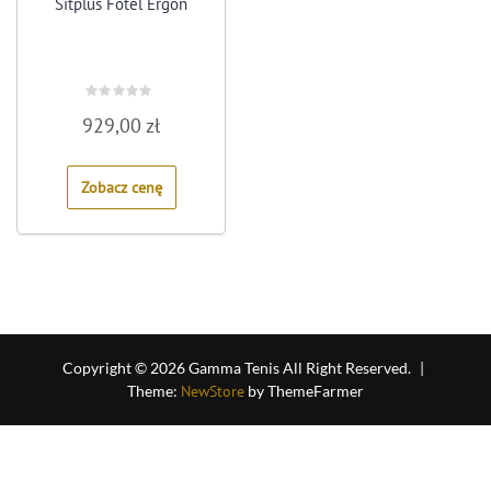
Sitplus Fotel Ergon
Rated
929,00
zł
0
out
of
5
Zobacz cenę
Copyright © 2026 Gamma Tenis All Right Reserved.
|
Theme:
NewStore
by ThemeFarmer