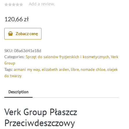
Add a review.
120,66
zł
Zobacz cenę
SKU:
08a63d41e18d
Categories:
Sprzęt do salonów fryzjerskich i kosmetycznych
,
Verk
Group
Tags:
armani my way
,
elizabeth arden
,
libre
,
nomade chloe
,
olejek
do twarzy
Description
Verk Group Płaszcz
Przeciwdeszczowy