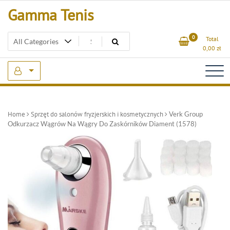
Skip
Gamma Tenis
to
content
0
Total
0,00
zł
Home
Sprzęt do salonów fryzjerskich i kosmetycznych
Verk Group
Odkurzacz Wągrów Na Wągry Do Zaskórników Diament (1578)