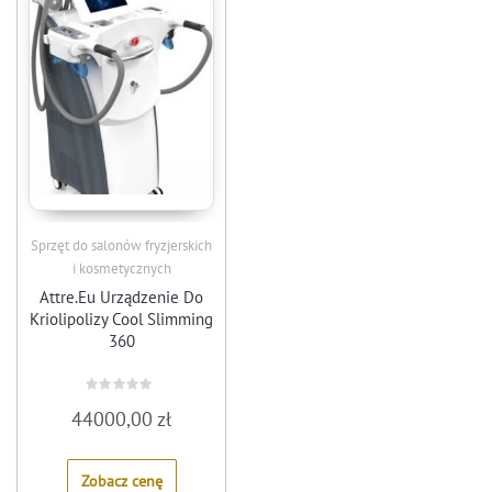
Sprzęt do salonów fryzjerskich
i kosmetycznych
Attre.Eu Urządzenie Do
Kriolipolizy Cool Slimming
360
Rated
44000,00
zł
0
out
of
5
Zobacz cenę