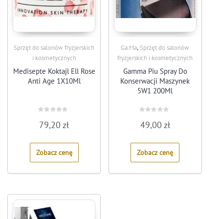
,
Sprzęt do salonów fryzjerskich
Ga.Ma
Sprzęt do salonów
i kosmetycznych
fryzjerskich i kosmetycznych
Medisepte Koktajl Ell Rose
Gamma Piu Spray Do
Anti Age 1X10Ml
Konserwacji Maszynek
5W1 200Ml
Rated
Rated
79,20
zł
49,00
zł
0
0
out
out
of
of
5
5
Zobacz cenę
Zobacz cenę