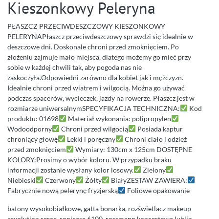
Kieszonkowy Peleryna
PŁASZCZ PRZECIWDESZCZOWY KIESZONKOWY
PELERYNAPłaszcz przeciwdeszczowy sprawdzi się idealnie w
deszczowe dni. Doskonale chroni przed zmoknięciem. Po
złożeniu zajmuje mało miejsca, dlatego możemy go mieć przy
sobie w każdej chwili tak, aby pogoda nas nie
zaskoczyła.Odpowiedni zarówno dla kobiet jak i mężczyzn.
Idealnie chroni przed wiatrem i wilgocią. Można go używać
podczas spacerów, wycieczek, jazdy na rowerze. Płaszcz jest w
rozmiarze uniwersalnymSPECYFIKACJA TECHNICZNA:
Kod
produktu: 01698
Materiał wykonania: polipropylen
Wodoodporny
Chroni przed wilgocią
Posiada kaptur
chroniący głowę
Lekki i poręczny
Chroni ciało i odzież
przed zmoknięciem
Wymiary: 130cm x 125cm DOSTĘPNE
KOLORY:Prosimy o wybór koloru. W przypadku braku
informacji zostanie wysłany kolor losowy.
Zielony
Niebieski
Czerwony
Żółty
BiałyZESTAW ZAWIERA:
Fabrycznie nową pelerynę fryzjerską
Foliowe opakowanie
batony wysokobiałkowe, gatta bonarka, rozświetlacz makeup
revolution serce, sonicare 6100, rossmann koncertowa lublin,