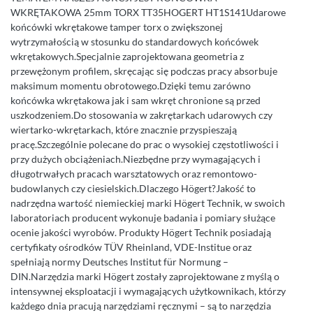
WKRĘTAKOWA 25mm TORX TT35HOGERT HT1S141Udarowe
końcówki wkrętakowe tamper torx o zwiększonej
wytrzymałością w stosunku do standardowych końcówek
wkrętakowych.Specjalnie zaprojektowana geometria z
przewężonym profilem, skręcając się podczas pracy absorbuje
maksimum momentu obrotowego.Dzięki temu zarówno
końcówka wkrętakowa jak i sam wkręt chronione są przed
uszkodzeniem.Do stosowania w zakrętarkach udarowych czy
wiertarko-wkrętarkach, które znacznie przyspieszają
pracę.Szczególnie polecane do prac o wysokiej częstotliwości i
przy dużych obciążeniach.Niezbędne przy wymagających i
długotrwałych pracach warsztatowych oraz remontowo-
budowlanych czy ciesielskich.Dlaczego Högert?Jakość to
nadrzędna wartość niemieckiej marki Högert Technik, w swoich
laboratoriach producent wykonuje badania i pomiary służące
ocenie jakości wyrobów. Produkty Högert Technik posiadają
certyfikaty ośrodków TÜV Rheinland, VDE-Institue oraz
spełniają normy Deutsches Institut für Normung –
DIN.Narzędzia marki Högert zostały zaprojektowane z myślą o
intensywnej eksploatacji i wymagających użytkownikach, którzy
każdego dnia pracują narzędziami ręcznymi – są to narzędzia