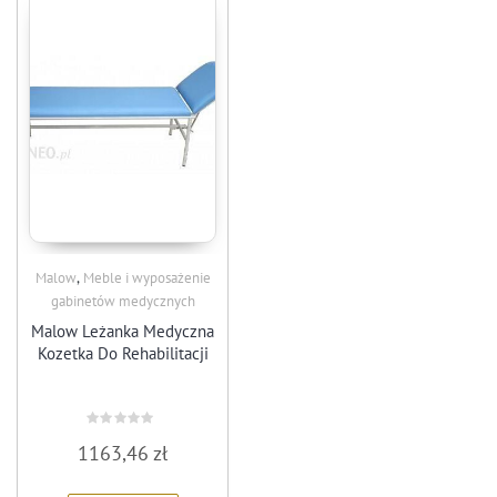
,
Malow
Meble i wyposażenie
gabinetów medycznych
Malow Leżanka Medyczna
Kozetka Do Rehabilitacji
Rated
1163,46
zł
0
out
of
5