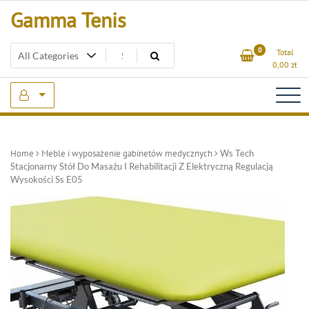
Skip
Gamma Tenis
to
content
0
Total
0,00
zł
Home
Meble i wyposażenie gabinetów medycznych
Ws Tech
Stacjonarny Stół Do Masażu I Rehabilitacji Z Elektryczną Regulacją
Wysokości Ss E05