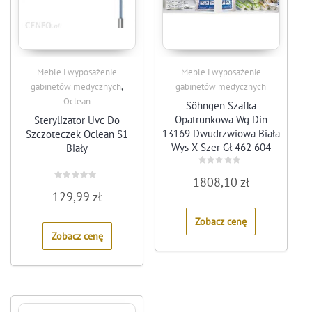
Meble i wyposażenie
Meble i wyposażenie
,
gabinetów medycznych
gabinetów medycznych
Oclean
Söhngen Szafka
Opatrunkowa Wg Din
Sterylizator Uvc Do
13169 Dwudrzwiowa Biała
Szczoteczek Oclean S1
Wys X Szer Gł 462 604
Biały
170Mm
Rated
1808,10
zł
0
Rated
out
129,99
zł
0
of
out
5
of
Zobacz cenę
5
Zobacz cenę