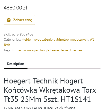
4660,00
zł
Zobacz cenę
SKU:
edfef9bd948e
Categories:
Meble i wyposażenie gabinetów medycznych
,
WS
Tech
Tags:
bioderma
,
makijaz
,
tangle teezer
,
terre d'hermes
Description
Hoegert Technik Hogert
Końcówka Wkrętakowa Torx
Tt35 25Mm 5szt. HT1S141
TEMATEM NASZEJ AUKCJI JEST KOŃCÓWKA