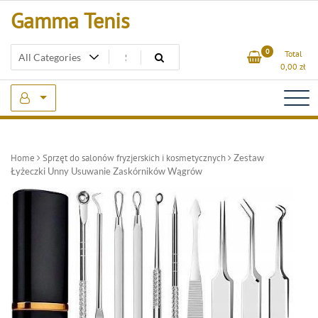
Skip
Gamma Tenis
to
content
0
Total
0,00
zł
Home
Sprzęt do salonów fryzjerskich i kosmetycznych
Zestaw
Łyżeczki Unny Usuwanie Zaskórników Wągrów