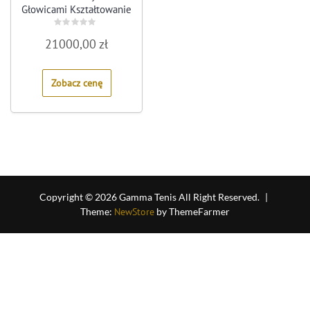
Głowicami Kształtowanie
Hiemt
Rated
21000,00
zł
0
out
of
5
Zobacz cenę
Copyright © 2026 Gamma Tenis All Right Reserved.
|
Theme:
NewStore
by ThemeFarmer