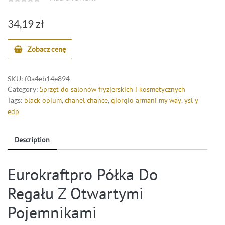
34,19
zł
Zobacz cenę
SKU:
f0a4eb14e894
Category:
Sprzęt do salonów fryzjerskich i kosmetycznych
Tags:
black opium
,
chanel chance
,
giorgio armani my way
,
ysl y
edp
Description
Eurokraftpro Półka Do
Regału Z Otwartymi
Pojemnikami