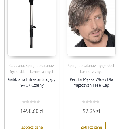
,
Gabbiano
Sprzęt do salonów
Sprzęt do salonów fryzjerskich
fryzjerskich i kosmetycznych
i kosmetycznych
Gabbiano Infrazon Stojący
Peruka Męska Włosy Dla
Y-707 Czarny
Mężczyzn Free Cap
Rated
Rated
1458,60
zł
92,95
zł
0
0
out
out
of
of
5
5
Zobacz cenę
Zobacz cenę