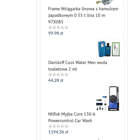
of
5
Frame Wciągarka linowa z hamulcem
zapadkowym 0 55 t lina 10 m
97X085
99,98
zł
Rated
0
out
of
5
Davidoff Cool Water Men woda
toaletowa 2 ml
44,28
zł
Rated
0
out
of
5
Nilfisk Myjka Core 130-6
Powercontrol Car Wash
1194,36
zł
Rated
0