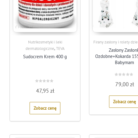
Nutrikosmetyki i leki
Firany zasłony i rolety dzi
,
dermatologiczne
TEVA
Zasłony Zasłon
Ozdobne+Kokarda 15
Sudocrem Krem 400 g
Babymam
Rated
79,00
zł
0
Rated
out
47,95
zł
0
of
out
5
of
Zobacz cenę
5
Zobacz cenę