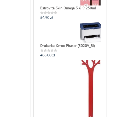
Estrovita Skin Omega 3-6-9 250ml
54,90
zł
Rated
0
out
of
5
Drukarka Xerox Phaser (3020V_BI)
488,00
zł
Rated
0
out
of
5