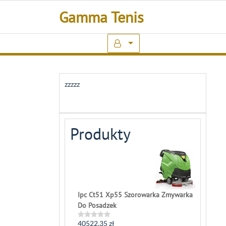
Skip
Gamma Tenis
to
content
zzzzz
Produkty
Ipc Ct51 Xp55 Szorowarka Zmywarka
Do Posadzek
40522,35
zł
Rated