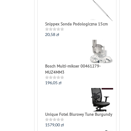
out
of
5
Snippex Sonda Podologiczna 15cm
20,58
zł
Rated
0
out
of
5
Bosch Multi-mikser 00461279-
MUZ4MM3
196,05
zł
Rated
0
out
of
5
Unique Fotel Biurowy Tune Burgundy
1579,00
zł
Rated
0