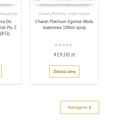
,
entacyjnego
Chanel
Perfumy i wody męskie
era Do
Chanel Platinum Egoiste Woda
Usb Ptz Z
toaletowa 100ml spray
(832)
Rated
419,00
zł
0
out
of
5
Zobacz cenę
Następne