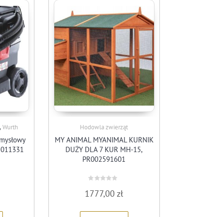
,
Wurth
Hodowla zwierząt
emysłowy
MY ANIMAL MYANIMAL KURNIK
07011331
DUŻY DLA 7 KUR MH-15,
PR002591601
Rated
1777,00
zł
0
out
of
5