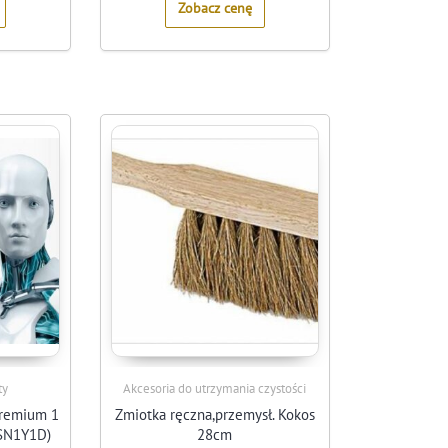
Zobacz cenę
ty
Akcesoria do utrzymania czystości
Premium 1
Zmiotka ręczna,przemysł. Kokos
MSN1Y1D)
28cm