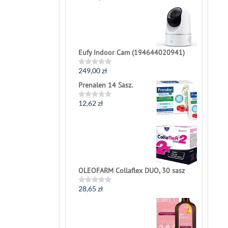
0
out
of
5
Eufy Indoor Cam (194644020941)
249,00
zł
Rated
0
Prenalen 14 Sasz.
out
of
5
12,62
zł
Rated
0
out
of
5
OLEOFARM Collaflex DUO, 30 sasz
28,65
zł
Rated
0
out
of
5