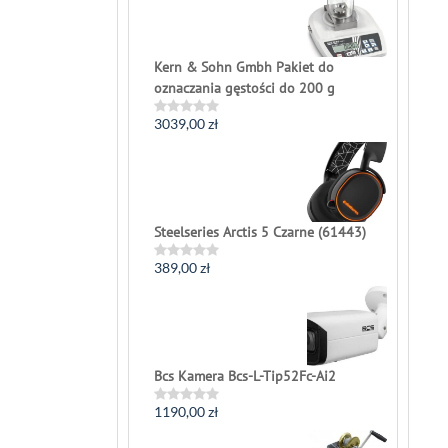
of
5
Kern & Sohn Gmbh Pakiet do
oznaczania gęstości do 200 g
3039,00
zł
Rated
0
out
of
5
Steelseries Arctis 5 Czarne (61443)
389,00
zł
Rated
0
out
of
5
Bcs Kamera Bcs-L-Tip52Fc-Ai2
1190,00
zł
Rated
0
out