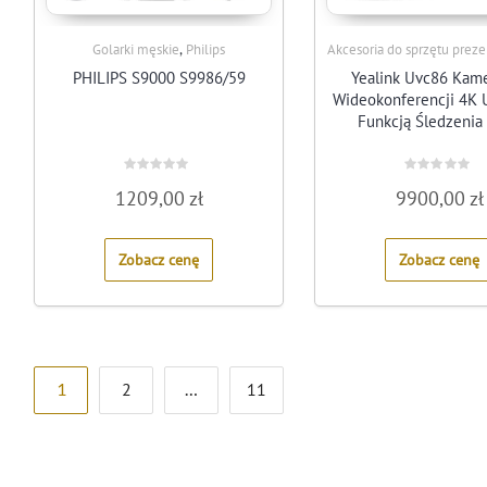
,
Golarki męskie
Philips
Akcesoria do sprzętu prez
PHILIPS S9000 S9986/59
Yealink Uvc86 Kam
Wideokonferencji 4K 
Funkcją Śledzenia 
Rated
Rated
1209,00
zł
9900,00
zł
0
0
out
out
of
of
5
5
Zobacz cenę
Zobacz cenę
Stronicowanie
1
2
…
11
wpisów