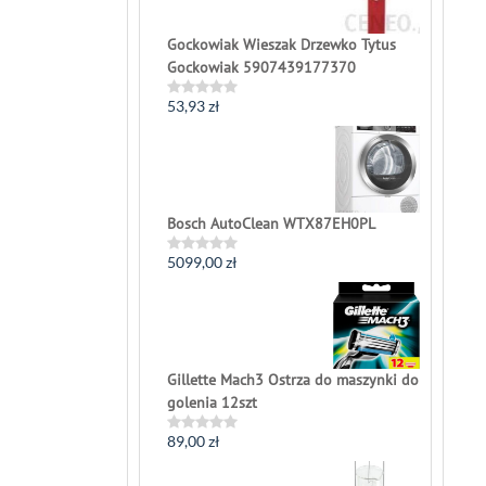
Gockowiak Wieszak Drzewko Tytus
Gockowiak 5907439177370
53,93
zł
Rated
0
out
of
5
Bosch AutoClean WTX87EH0PL
5099,00
zł
Rated
0
out
of
5
Gillette Mach3 Ostrza do maszynki do
golenia 12szt
89,00
zł
Rated
0
out