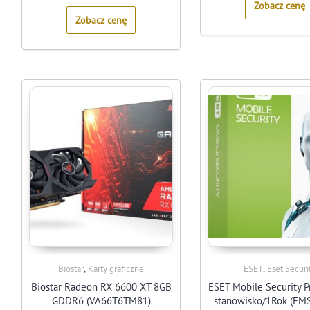
Zobacz cenę
5
Zobacz cenę
,
,
Biostar
Karty graficzne
ESET
Eset Securi
Biostar Radeon RX 6600 XT 8GB
ESET Mobile Security 
GDDR6 (VA66T6TM81)
stanowisko/1Rok (E