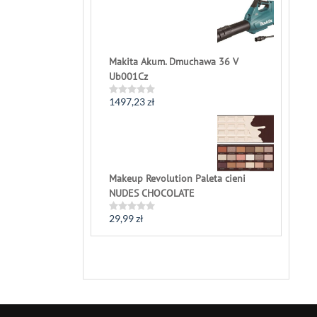
out
of
5
Makita Akum. Dmuchawa 36 V
Ub001Cz
1497,23
zł
Rated
0
out
of
5
Makeup Revolution Paleta cieni
NUDES CHOCOLATE
29,99
zł
Rated
0
out
of
5