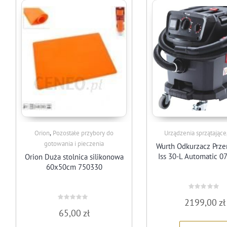
,
Orion
Pozostałe przybory do
Urządzenia sprzątające
gotowania i pieczenia
Wurth Odkurzacz Prz
Iss 30-L Automatic 
Orion Duża stolnica silikonowa
60x50cm 750330
Rated
2199,00
zł
0
Rated
out
65,00
zł
0
of
out
5
of