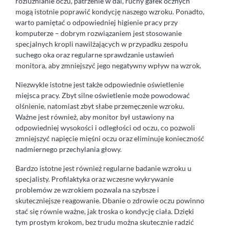
rozluźnianie oczu, patrzenie w dal, ruchy gałek ocznych
mogą istotnie poprawić kondycję naszego wzroku. Ponadto,
warto pamiętać o odpowiedniej higienie pracy przy
komputerze – dobrym rozwiązaniem jest stosowanie
specjalnych kropli nawilżających w przypadku zespołu
suchego oka oraz regularne sprawdzanie ustawień
monitora, aby zmniejszyć jego negatywny wpływ na wzrok.
Niezwykle istotne jest także odpowiednie oświetlenie
miejsca pracy. Zbyt silne oświetlenie może powodować
olśnienie, natomiast zbyt słabe przemęczenie wzroku.
Ważne jest również, aby monitor był ustawiony na
odpowiedniej wysokości i odległości od oczu, co pozwoli
zmniejszyć napięcie mięśni oczu oraz eliminuje konieczność
nadmiernego przechylania głowy.
Bardzo istotne jest również regularne badanie wzroku u
specjalisty. Profilaktyka oraz wczesne wykrywanie
problemów ze wzrokiem pozwala na szybsze i
skuteczniejsze reagowanie. Dbanie o zdrowie oczu powinno
stać się równie ważne, jak troska o kondycję ciała. Dzięki
tym prostym krokom, bez trudu można skutecznie radzić