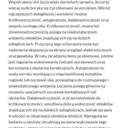
Współczesny styl życia wielu dorosłych sprawia, że coraz
więcej osób boryka się z problemami ze wzrokiem. Wśród
najczęstszych dolegliwości wymienić można:
krótkowzroczność, astygmatyzm, dalekowzroczność oraz
zespołu suchego oka. Krótkowzroczność, zwana też
zmiennowzrocznością, polega na niedostatecznym
widzeniu obiektów znajdujących się na dużych
odległościach. Przyczyną tego schorzenia może być
nadmierna ekspozycja na ekrany urządzeń elektronicznych
oraz genetyka. W celu zaradzenia temu problemowi, istotne
jest regularne wykonywanie ćwiczeń wzrokowych oraz
korzystanie z okularów korekcyjnych. Astygmatyzm to
wada wzroku wynikająca z nieprawidłowej kształtów
rogówki lub soczewki oka, prowadząca do rozmazanego i
zniekształconego widzenia. Leczenie polega głównie na
noszeniu specjalnych soczewek kontaktowych lub
okularów. Dalekowzroczność, w przeciwieństwie do
krótkowzroczności, umożliwia dobrą widoczność obiektów
znajdujących się na dalekich odległościach, jednak sprawia
trudności w obserwacji obiektów bliskich. Nieregularne
badania u okulisty utrudniają wczesne wykrywanie tego
problemu, zaleca się więc regularne wizyty u specjalisty w