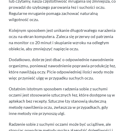
lub czytamy, nasza częstotliwość mrugania się zmniejsza, co
prowadzi do szybszego parowania łez i suchości oczu.
Regularne mruganie pomaga zachować naturalną
wilgotność oczu.
Kolejnym sposobem jest unikanie długotrwałego narażenia
oczu na ekran komputera. Zaleca się przerwy od patrzenia
na monitor co 20 minut i skupianie wzroku na odległym
obiekcie, aby zmniejszyć napięcie oczu.
Dodatkowo, dobrze jest dbać o odpowiednie nawodnienie
organizmu, ponieważ nawodnienie poprawia produkcję łez,
które nawilżają oczy. Picie odpowiedniej ilości wody może
więc przynieść ulgę w przypadku suchych oczu.
Ostatnim istotnym sposobem radzenia sobie z suchymi
oczami jest stosowanie sztucznych łez, które dostępne są w
aptekach bez recepty. Sztuczne łzy stanowią skuteczną
metodę nawilżenia oczu, zwłaszcza w przypadkach, gdy
inne metody nie przynoszą ulgi.
Radzenie sobie z suchymi oczami może być uciążliwe, ale
stosując powyższe metody można złagodzić dolegliwości i