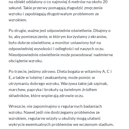
na obiekt oddalony o co najmniej 6 metrów na około 20
sekund. Takie przerwy pomagają złagodzić zmęczenie
wzroku i zapobiegają długotrwałym problemom ze
wzrokiem.
Po drugie, ważne jest odpowiednie oświetlenie. Dbajmy o
to, aby pomieszczenie, w którym korzystamy z ekranów,
było dobrze oświetlone, a monitor ustawiony był na
odpowiedniej wysokości i odległości od naszych oczu.
Nieodpowiednie oświetlenie może powodować nadmierne
obciążenie wzroku.
Po trzecie, jedzmy zdrowo. Dieta bogata w witaminy A, C i
E, a także w luteinę i zeaksantynę, może pomóc w
utrzymaniu dobrego wzroku. Warzywa takie jak szpinak,
marchew, papryka i brokuły są świetnym źródłem
składników, które wspierają zdrowie oczu.
Wreszcie, nie zapominajmy o regularnych badaniach
wzroku. Nawet jeśli nie dostrzegamy problemów ze
wzrokiem, regularne wizyty u okulisty mogą ułatwić
wykrycie ewentualnych problemów we wczesnym stadium,