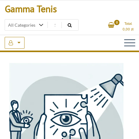
Skip
Gamma Tenis
to
content
0
Total
0,00
zł