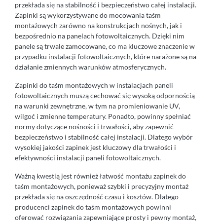
przekłada się na stabilność i bezpieczeństwo całej instalacji.
Zapinki są wykorzystywane do mocowania taśm
montażowych zarówno na konstrukcjach nośnych, jak i
bezpośrednio na panelach fotowoltaicznych. Dzięki nim
panele są trwale zamocowane, co ma kluczowe znaczenie w
przypadku instalacji fotowoltaicznych, które narażone są na
działanie zmiennych warunków atmosferycznych.
Zapinki do taśm montażowych w instalacjach paneli
fotowoltaicznych muszą cechować się wysoką odpornością
na warunki zewnętrzne, w tym na promieniowanie UV,
wilgoć i zmienne temperatury. Ponadto, powinny spełniać
normy dotyczące nośności i trwałości, aby zapewnić
bezpieczeństwo i stabilność całej instalacji. Dlatego wybór
wysokiej jakości zapinek jest kluczowy dla trwałości i
efektywności instalacji paneli fotowoltaicznych.
Ważną kwestią jest również łatwość montażu zapinek do
taśm montażowych, ponieważ szybki i precyzyjny montaż
przekłada się na oszczędność czasu i kosztów. Dlatego
producenci zapinek do taśm montażowych powinni
oferować rozwiązania zapewniające prosty i pewny montaż,