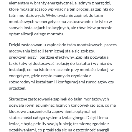
elementem w branży energetycznej, a jednym z narzędzi,
które mogą znacząco wpłynąć na ten proces, są zapinki do
taśm montażowych. Wykorzystanie zapinek do taśm
montażowych w energetyce ma zastosowanie nie tylko w
samych instalacjach izolacyjnych, ale również w procesie
optymalizacji całego montażu.
Dzięki zastosowaniu zapinek do taśm montażowych, proces
mocowania izolacji termicznej staje się szybszy,
precyzyjniejszy i bardziej efektywny. Zapinki pozwalają
także łatwiej dostosować izolację do kształtu i wymiarów
instalacji, co ma istotne znaczenie przy montażu izolacji w
energetyce, gdzie często mamy do czynienia z
różnorodnymi kształtami i konfiguracjami rurociągów czy
urządzeń.
Skuteczne zastosowanie zapinek do taśm montażowych
pozwala również uniknąć luźnych końcówek izolacji, co ma
kluczowe znaczenie dla zapewnienia optymalnej
skuteczności całego systemu izolacyjnego. Dzięki temu
izolacje będą pełniły swoją funkcję termiczną zgodnie z
oczekiwaniami, co przekłada się na oszczędność energii