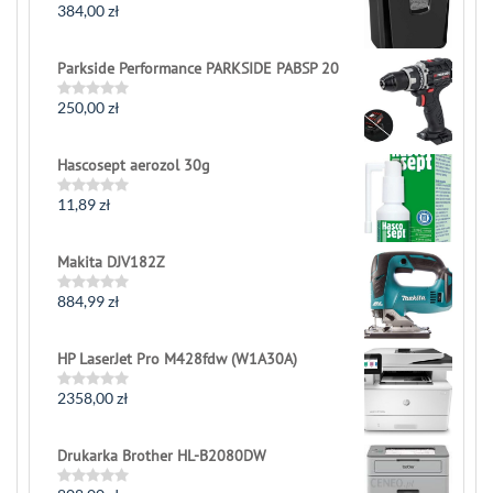
384,00
zł
Rated
0
out
of
Parkside Performance PARKSIDE PABSP 20
5
250,00
zł
Rated
0
out
of
Hascosept aerozol 30g
5
11,89
zł
Rated
0
out
of
Makita DJV182Z
5
884,99
zł
Rated
0
out
of
HP LaserJet Pro M428fdw (W1A30A)
5
2358,00
zł
Rated
0
out
of
Drukarka Brother HL-B2080DW
5