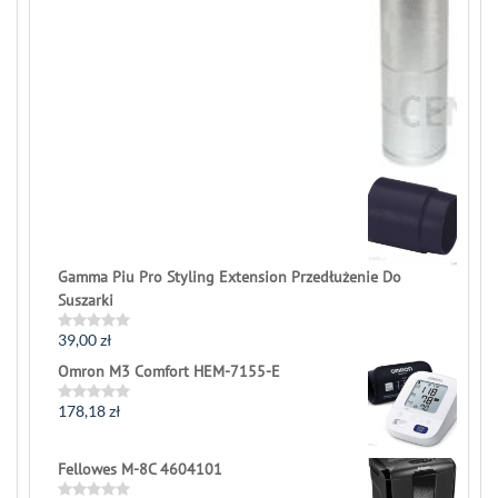
Gamma Piu Pro Styling Extension Przedłużenie Do
Suszarki
39,00
zł
Rated
0
Omron M3 Comfort HEM-7155-E
out
of
5
178,18
zł
Rated
0
out
of
Fellowes M-8C 4604101
5