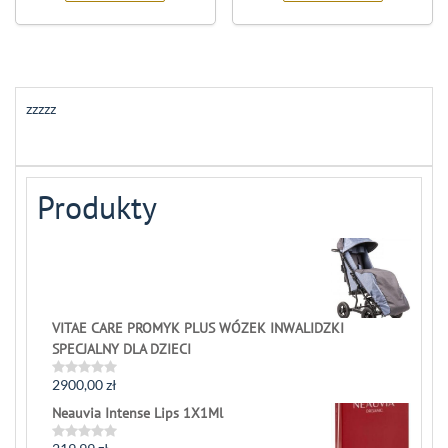
zzzzz
Produkty
VITAE CARE PROMYK PLUS WÓZEK INWALIDZKI
SPECJALNY DLA DZIECI
2900,00
zł
Rated
0
Neauvia Intense Lips 1X1Ml
out
of
5