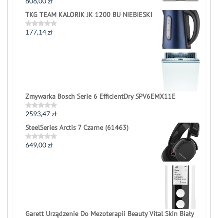
808,00
zł
Rated
0
TKG TEAM KALORIK JK 1200 BU NIEBIESKI
out
of
5
177,14
zł
Rated
0
out
of
5
Zmywarka Bosch Serie 6 EfficientDry SPV6EMX11E
2593,47
zł
Rated
0
SteelSeries Arctis 7 Czarne (61463)
out
of
5
649,00
zł
Rated
0
out
of
5
Garett Urządzenie Do Mezoterapii Beauty Vital Skin Biały