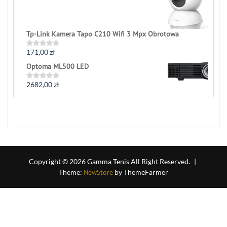
Tp-Link Kamera Tapo C210 Wifi 3 Mpx Obrotowa
171,00
zł
Rated
0
Optoma ML500 LED
out
of
5
2682,00
zł
Rated
0
out
of
5
Copyright © 2026 Gamma Tenis All Right Reserved.
|
Theme:
NewStore
by ThemeFarmer