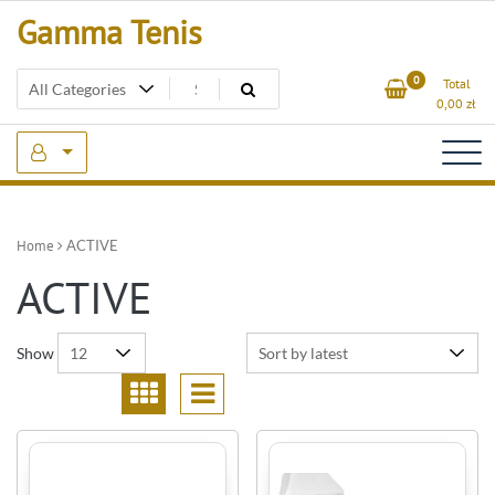
Skip
Gamma Tenis
to
content
0
Total
0,00
zł
Home
ACTIVE
ACTIVE
Show