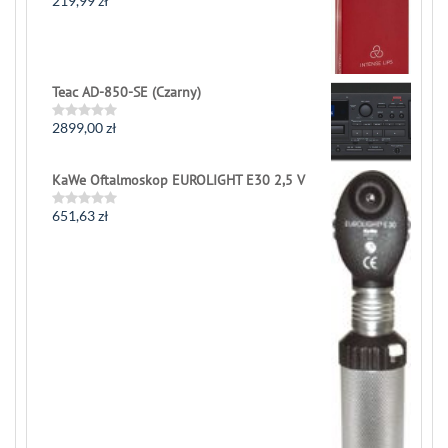
219,99
zł
Rated
0
out
of
5
Teac AD-850-SE (Czarny)
2899,00
zł
Rated
0
out
of
KaWe Oftalmoskop EUROLIGHT E30 2,5 V
5
651,63
zł
Rated
0
out
of
5