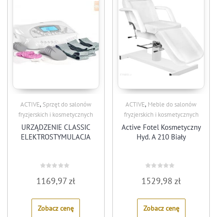
,
,
ACTIVE
Sprzęt do salonów
ACTIVE
Meble do salonów
fryzjerskich i kosmetycznych
fryzjerskich i kosmetycznych
URZĄDZENIE CLASSIC
Active Fotel Kosmetyczny
ELEKTROSTYMULACJA
Hyd. A 210 Biały
Rated
Rated
1169,97
zł
1529,98
zł
0
0
out
out
of
of
5
5
Zobacz cenę
Zobacz cenę