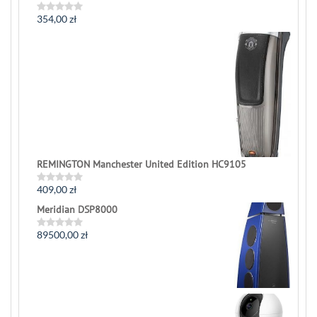
354,00
zł
Rated
0
out
of
5
REMINGTON Manchester United Edition HC9105
409,00
zł
Rated
0
Meridian DSP8000
out
of
5
89500,00
zł
Rated
0
out
of
5