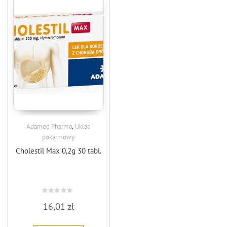
,
Adamed Pharma
Układ
pokarmowy
Cholestil Max 0,2g 30 tabl.
Rated
16,01
zł
0
out
of
5