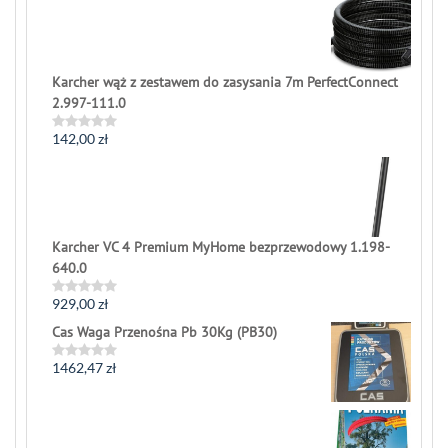
5
Karcher wąż z zestawem do zasysania 7m PerfectConnect
2.997-111.0
142,00
zł
Rated
0
out
of
5
Karcher VC 4 Premium MyHome bezprzewodowy 1.198-
640.0
929,00
zł
Rated
0
Cas Waga Przenośna Pb 30Kg (PB30)
out
of
5
1462,47
zł
Rated
0
out
of
5