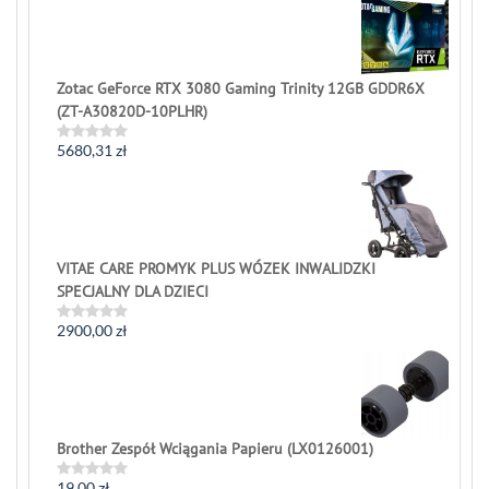
out
of
5
Zotac GeForce RTX 3080 Gaming Trinity 12GB GDDR6X
(ZT-A30820D-10PLHR)
5680,31
zł
Rated
0
out
of
5
VITAE CARE PROMYK PLUS WÓZEK INWALIDZKI
SPECJALNY DLA DZIECI
2900,00
zł
Rated
0
out
of
5
Brother Zespół Wciągania Papieru (LX0126001)
19,00
zł