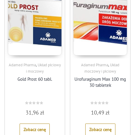
,
,
Adamed Pharma
Układ płciowy
Adamed Pharma
Układ
i moczowy
moczowy i płciowy
Gold Prost 60 tabl.
Urofuraginum Max 100 mg
30 tabletek
Rated
Rated
31,96
zł
10,49
zł
0
0
out
out
of
of
5
5
Zobacz cenę
Zobacz cenę