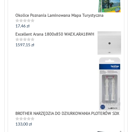
Okolice Poznania Laminowana Mapa Turystyczna
17,46
zł
Rated
0
Excellent Arana 1800x850 WAEX.ARA18WH
out
of
5
1597,15
zł
Rated
0
out
of
5
BROTHER NARZĘDZIA DO DZIURKOWANIA PLOTERÓW SDX
133,00
zł
Rated
0