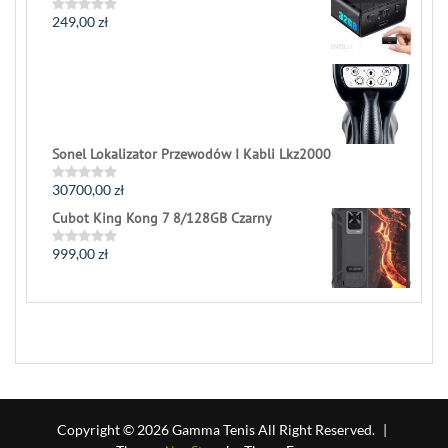
249,00
zł
Rated
0
out
of
5
Sonel Lokalizator Przewodów I Kabli Lkz2000
30700,00
zł
Rated
0
Cubot King Kong 7 8/128GB Czarny
out
of
5
999,00
zł
Rated
0
out
of
5
Copyright © 2026 Gamma Tenis All Right Reserved.
|