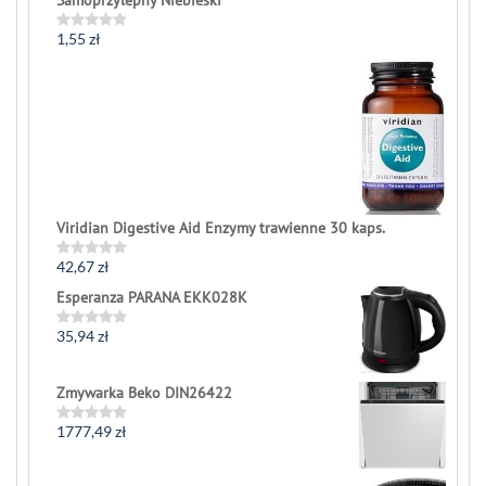
1,55
zł
Rated
0
out
of
5
Viridian Digestive Aid Enzymy trawienne 30 kaps.
42,67
zł
Rated
0
Esperanza PARANA EKK028K
out
of
5
35,94
zł
Rated
0
out
of
Zmywarka Beko DIN26422
5
1777,49
zł
Rated
0
out
of