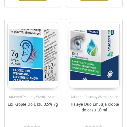
,
,
Adamed Pharma
Wzrok i słuch
Adamed Pharma
Wzrok i słuch
Lix Krople Do Uszu 0,5% 7g
Hialeye Duo Emulsja krople
do oczu 10 ml