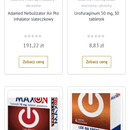
akcesoria
moczowy i płciowy
Adamed Nebulizator Air Pro
Urofuraginum 50 mg, 30
inhalator siateczkowy
tabletek
Rated
Rated
191,22
zł
8,83
zł
0
0
out
out
of
of
5
5
Zobacz cenę
Zobacz cenę