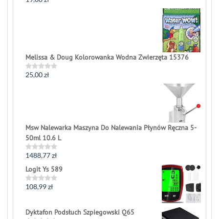
Rated
0
out
of
5
Melissa & Doug Kolorowanka Wodna Zwierzęta 15376
25,00
zł
Rated
0
out
of
5
Msw Nalewarka Maszyna Do Nalewania Płynów Ręczna 5-
50ml 10.6 L
1488,77
zł
Rated
0
Logit Ys 589
out
of
5
108,99
zł
Rated
0
out
of
Dyktafon Podsłuch Szpiegowski Q65
5