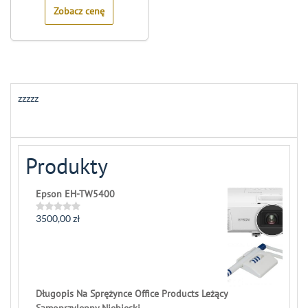
Zobacz cenę
zzzzz
Produkty
Epson EH-TW5400
3500,00
zł
Rated
0
out
of
5
Długopis Na Sprężynce Office Products Leżący
Samoprzylepny Niebieski