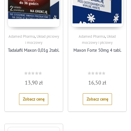
,
,
Adamed Pharma
Układ płciowy
Adamed Pharma
Układ
i moczowy
moczowy i płciowy
Tadalafil Maxon 0,01g 2tabl.
Maxon Forte 50mg 4 tabl.
Rated
Rated
13,90
zł
16,50
zł
0
0
out
out
of
of
5
5
Zobacz cenę
Zobacz cenę