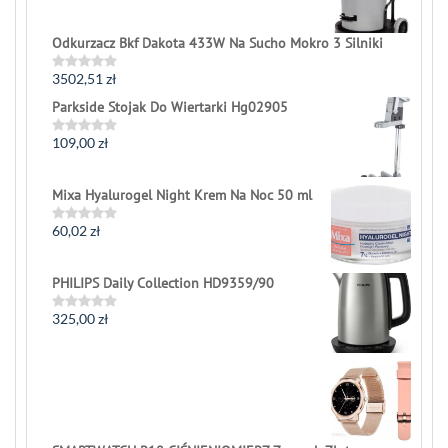
Odkurzacz Bkf Dakota 433W Na Sucho Mokro 3 Silniki
3502,51
zł
Rated
0
Parkside Stojak Do Wiertarki Hg02905
out
of
5
109,00
zł
Rated
0
out
of
Mixa Hyalurogel Night Krem Na Noc 50 ml
5
60,02
zł
Rated
0
out
of
PHILIPS Daily Collection HD9359/90
5
325,00
zł
Rated
0
out
of
5