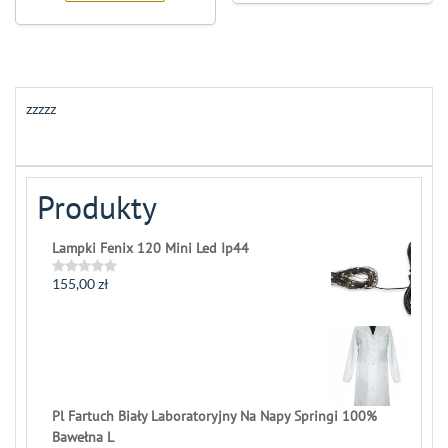
zzzzz
Produkty
Lampki Fenix 120 Mini Led Ip44
155,00
zł
Rated
0
out
of
5
Pl Fartuch Biały Laboratoryjny Na Napy Springi 100%
Bawełna L