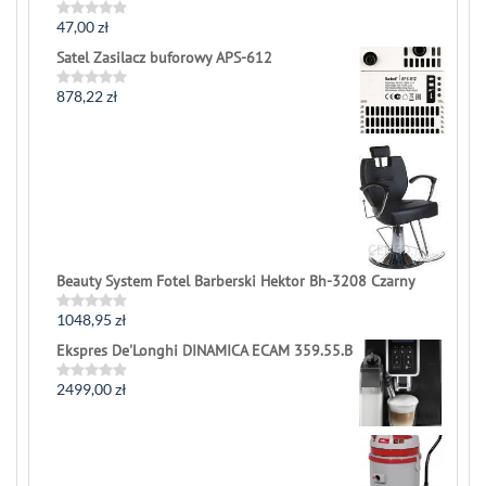
47,00
zł
Rated
0
Satel Zasilacz buforowy APS-612
out
of
5
878,22
zł
Rated
0
out
of
5
Beauty System Fotel Barberski Hektor Bh-3208 Czarny
1048,95
zł
Rated
0
Ekspres De'Longhi DINAMICA ECAM 359.55.B
out
of
5
2499,00
zł
Rated
0
out
of
5