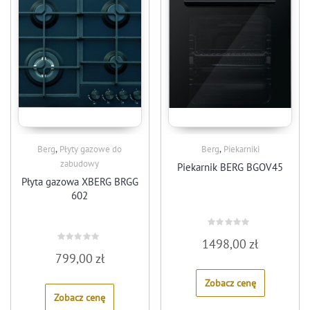
,
,
Berg
Płyty gazowe do
Berg
Piekarniki
zabudowy
Piekarnik BERG BGOV45
Płyta gazowa XBERG BRGG
602
Rated
1498,00
zł
0
Rated
out
799,00
zł
0
of
out
5
of
Zobacz cenę
5
Zobacz cenę