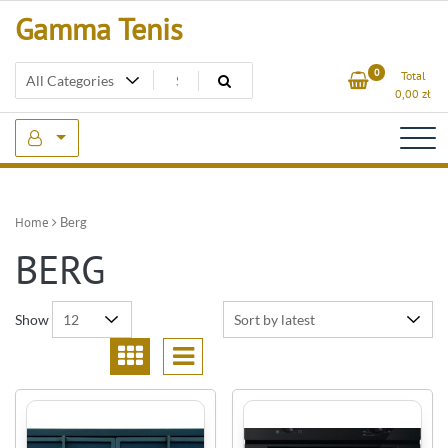
Skip
Gamma Tenis
to
content
0
Total
0,00
zł
Home
Berg
BERG
Show