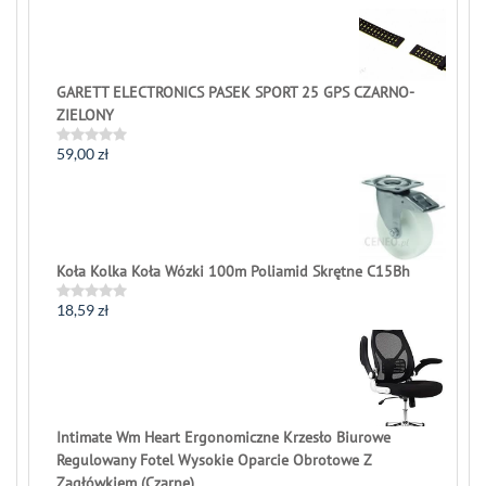
0
out
of
5
GARETT ELECTRONICS PASEK SPORT 25 GPS CZARNO-
ZIELONY
59,00
zł
Rated
0
out
of
5
Koła Kolka Koła Wózki 100m Poliamid Skrętne C15Bh
18,59
zł
Rated
0
out
of
5
Intimate Wm Heart Ergonomiczne Krzesło Biurowe
Regulowany Fotel Wysokie Oparcie Obrotowe Z
Zagłówkiem (Czarne)