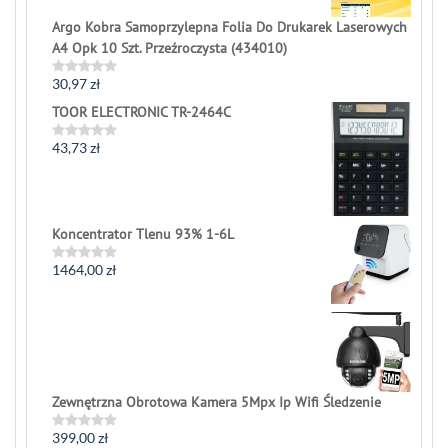
Argo Kobra Samoprzylepna Folia Do Drukarek Laserowych
A4 Opk 10 Szt. Przeźroczysta (434010)
30,97
zł
Rated
0
TOOR ELECTRONIC TR-2464C
out
of
5
43,73
zł
Rated
0
out
of
5
Koncentrator Tlenu 93% 1-6L
1464,00
zł
Rated
0
out
of
5
Zewnętrzna Obrotowa Kamera 5Mpx Ip Wifi Śledzenie
399,00
zł
Rated