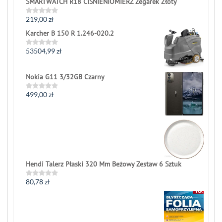
SMARTWATCH R18 CIŚNIENIOMIERZ Zegarek Złoty
219,00
zł
Rated
0
Karcher B 150 R 1.246-020.2
out
of
5
53504,99
zł
Rated
0
out
of
Nokia G11 3/32GB Czarny
5
499,00
zł
Rated
0
out
of
5
Hendi Talerz Płaski 320 Mm Beżowy Zestaw 6 Sztuk
80,78
zł
Rated
0
out
of
5