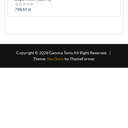
798,69
zł
Rated
0
out
of
5
Copyright © 2026 Gamma Tenis All Right Reserved.
|
Theme:
NewStore
by ThemeFarmer