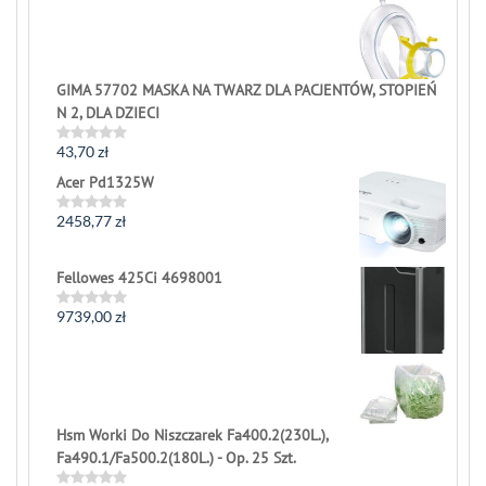
out
of
5
GIMA 57702 MASKA NA TWARZ DLA PACJENTÓW, STOPIEŃ
N 2, DLA DZIECI
43,70
zł
Rated
0
Acer Pd1325W
out
of
5
2458,77
zł
Rated
0
out
of
Fellowes 425Ci 4698001
5
9739,00
zł
Rated
0
out
of
5
Hsm Worki Do Niszczarek Fa400.2(230L.),
Fa490.1/Fa500.2(180L.) - Op. 25 Szt.