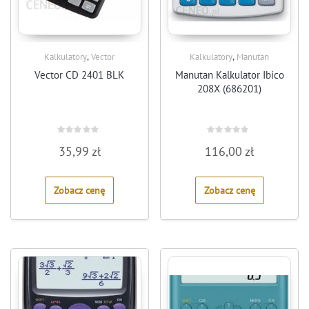
,
,
Kalkulatory
Vector
Kalkulatory
Manutan
Vector CD 2401 BLK
Manutan Kalkulator Ibico
208X (686201)
Rated
Rated
35,99
zł
116,00
zł
0
0
out
out
of
of
5
5
Zobacz cenę
Zobacz cenę