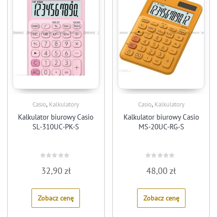
,
,
Casio
Kalkulatory
Casio
Kalkulatory
Kalkulator biurowy Casio
Kalkulator biurowy Casio
SL-310UC-PK-S
MS-20UC-RG-S
Rated
Rated
32,90
zł
48,00
zł
0
0
out
out
of
of
5
5
Zobacz cenę
Zobacz cenę