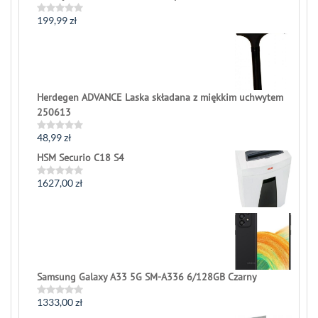
199,99
zł
Rated
0
out
of
5
Herdegen ADVANCE Laska składana z miękkim uchwytem
250613
48,99
zł
Rated
0
HSM Securio C18 S4
out
of
5
1627,00
zł
Rated
0
out
of
5
Samsung Galaxy A33 5G SM-A336 6/128GB Czarny
1333,00
zł
Rated
0