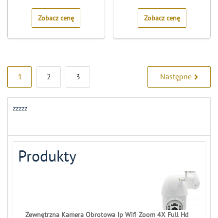
of
of
5
5
Zobacz cenę
Zobacz cenę
Stronicowanie
1
2
3
Następne
wpisów
zzzzz
Produkty
Zewnętrzna Kamera Obrotowa Ip Wifi Zoom 4X Full Hd