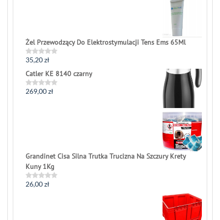
out
of
5
Żel Przewodzący Do Elektrostymulacji Tens Ems 65Ml
35,20
zł
Rated
0
Catler KE 8140 czarny
out
of
5
269,00
zł
Rated
0
out
of
5
Grandinet Cisa Silna Trutka Trucizna Na Szczury Krety
Kuny 1Kg
26,00
zł
Rated
0
out
of
5