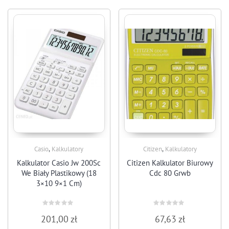
,
,
Casio
Kalkulatory
Citizen
Kalkulatory
Kalkulator Casio Jw 200Sc
Citizen Kalkulator Biurowy
We Biały Plastikowy (18
Cdc 80 Grwb
3×10 9×1 Cm)
Rated
Rated
201,00
zł
67,63
zł
0
0
out
out