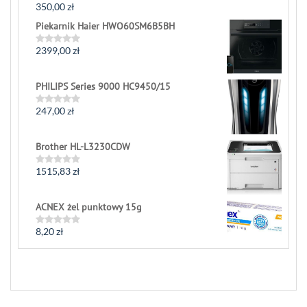
350,00
zł
Rated
0
Piekarnik Haier HWO60SM6B5BH
out
of
5
2399,00
zł
Rated
0
out
of
PHILIPS Series 9000 HC9450/15
5
247,00
zł
Rated
0
out
of
Brother HL-L3230CDW
5
1515,83
zł
Rated
0
out
of
ACNEX żel punktowy 15g
5
8,20
zł
Rated
0
out
of
5