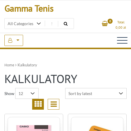
Skip
Gamma Tenis
to
content
0
Total
0,00
zł
Home
Kalkulatory
KALKULATORY
Show