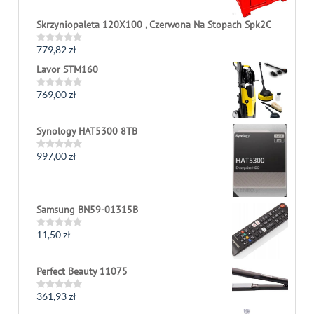
Skrzyniopaleta 120X100 , Czerwona Na Stopach Spk2C
779,82
zł
Rated
0
Lavor STM160
out
of
5
769,00
zł
Rated
0
out
of
Synology HAT5300 8TB
5
997,00
zł
Rated
0
out
of
5
Samsung BN59-01315B
11,50
zł
Rated
0
out
of
Perfect Beauty 11075
5
361,93
zł
Rated
0