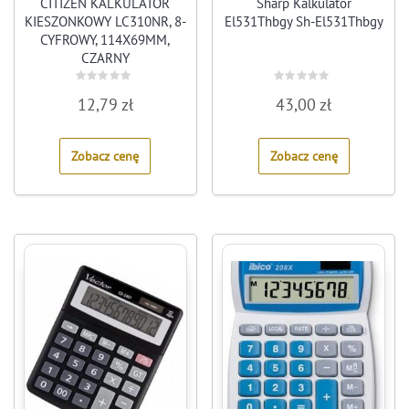
CITIZEN KALKULATOR
Sharp Kalkulator
KIESZONKOWY LC310NR, 8-
El531Thbgy Sh-El531Thbgy
CYFROWY, 114X69MM,
CZARNY
Rated
Rated
12,79
zł
43,00
zł
0
0
out
out
of
of
5
5
Zobacz cenę
Zobacz cenę