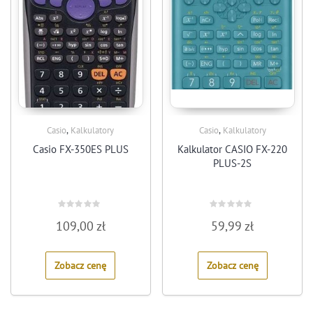
,
,
Casio
Kalkulatory
Casio
Kalkulatory
Casio FX-350ES PLUS
Kalkulator CASIO FX-220
PLUS-2S
Rated
Rated
109,00
zł
59,99
zł
0
0
out
out
of
of
5
5
Zobacz cenę
Zobacz cenę