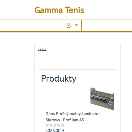
Skip
Gamma Tenis
to
content
zzzzz
Produkty
Opus Profesjonalny Laminator
Biurowy - Profilam A3
5336,00
zł
Rated