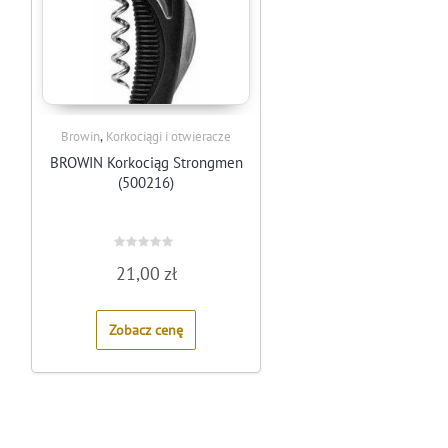
,
Browin
Korkociągi i otwieracze
BROWIN Korkociąg Strongmen
(500216)
Rated
21,00
zł
0
out
of
5
Zobacz cenę