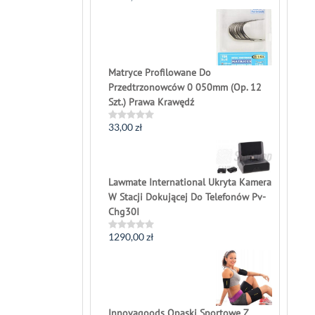
0
out
of
5
Matryce Profilowane Do
Przedtrzonowców 0 050mm (Op. 12
Szt.) Prawa Krawędź
33,00
zł
Rated
0
out
of
5
Lawmate International Ukryta Kamera
W Stacji Dokującej Do Telefonów Pv-
Chg30I
1290,00
zł
Rated
0
out
of
5
Innovagoods Opaski Sportowe Z