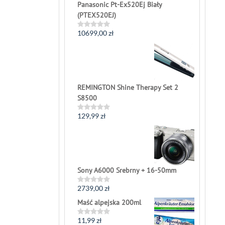
Panasonic Pt-Ex520Ej Biały
(PTEX520EJ)
10699,00
zł
Rated
0
out
of
5
REMINGTON Shine Therapy Set 2
S8500
129,99
zł
Rated
0
out
of
5
Sony A6000 Srebrny + 16-50mm
2739,00
zł
Rated
0
Maść alpejska 200ml
out
of
5
11,99
zł
Rated