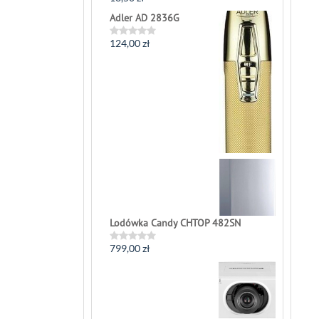
Rated
0
Adler AD 2836G
out
of
5
124,00
zł
Rated
0
out
of
5
Lodówka Candy CHTOP 482SN
799,00
zł
Rated
0
out
of
5