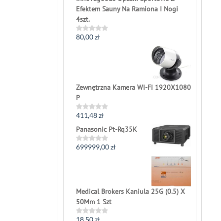
Efektem Sauny Na Ramiona I Nogi
4szt.
80,00
zł
Rated
0
out
of
5
Zewnętrzna Kamera Wi-Fi 1920X1080
P
411,48
zł
Rated
0
Panasonic Pt-Rq35K
out
of
5
699999,00
zł
Rated
0
out
of
5
Medical Brokers Kaniula 25G (0.5) X
50Mm 1 Szt
18,50
zł