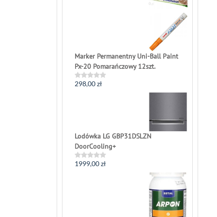
0
out
of
5
Marker Permanentny Uni-Ball Paint
Px-20 Pomarańczowy 12szt.
298,00
zł
Rated
0
out
of
5
Lodówka LG GBP31DSLZN
DoorCooling+
1999,00
zł
Rated
0
out
of
5