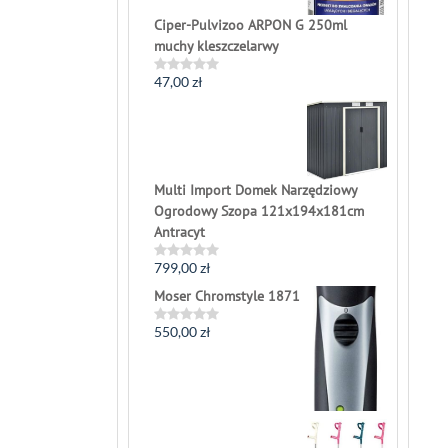
Ciper-Pulvizoo ARPON G 250ml
muchy kleszczelarwy
47,00
zł
Rated
0
out
of
5
Multi Import Domek Narzędziowy
Ogrodowy Szopa 121x194x181cm
Antracyt
799,00
zł
Rated
0
Moser Chromstyle 1871
out
of
5
550,00
zł
Rated
0
out
of
5