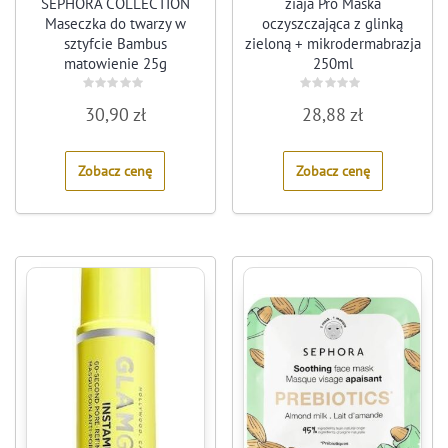
SEPHORA COLLECTION
ziaja Pro Maska
Maseczka do twarzy w
oczyszczająca z glinką
sztyfcie Bambus
zieloną + mikrodermabrazja
matowienie 25g
250ml
Rated
Rated
30,90
zł
28,88
zł
0
0
out
out
of
of
5
5
Zobacz cenę
Zobacz cenę