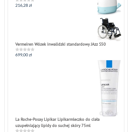
216,28
zł
Rated
0
out
of
5
Vermeiren Wózek inwalidzki standardowy JAzz S50
699,00
zł
Rated
0
out
of
5
La Roche-Posay Lipikar Lipikarmleczko do ciała
uzupełniający lipidy do suchej skóry 75ml