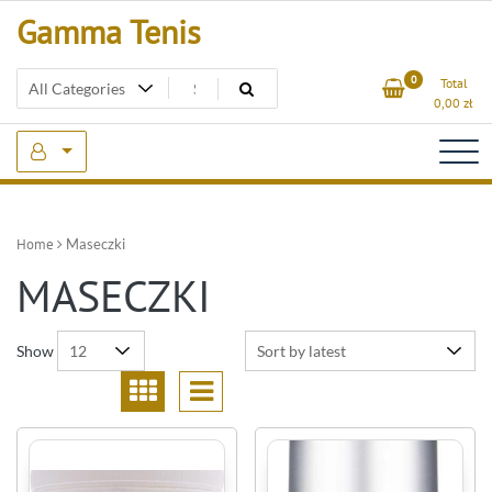
Skip
Gamma Tenis
to
content
0
Total
0,00
zł
Home
Maseczki
MASECZKI
Show