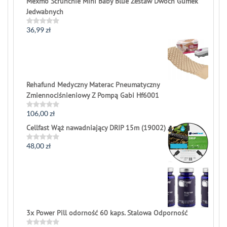
Mexmo Scrunchie Mini Baby Blue Zestaw Dwóch Gumek
Jedwabnych
36,99
zł
Rated
0
out
of
5
Rehafund Medyczny Materac Pneumatyczny
Zmiennociśnieniowy Z Pompą Gabi Hf6001
106,00
zł
Rated
0
Cellfast Wąż nawadniający DRIP 15m (19002)
out
of
5
48,00
zł
Rated
0
out
of
5
3x Power Pill odorność 60 kaps. Stalowa Odporność