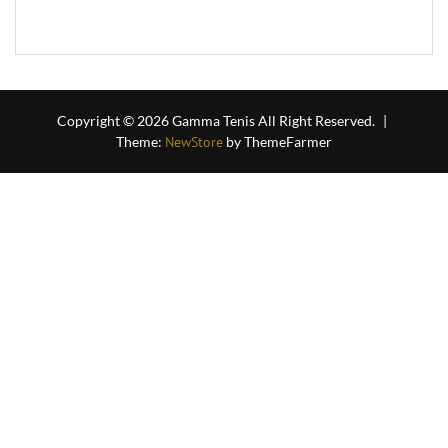
out
of
5
Copyright © 2026 Gamma Tenis All Right Reserved.
|
Theme:
NewStore
by ThemeFarmer