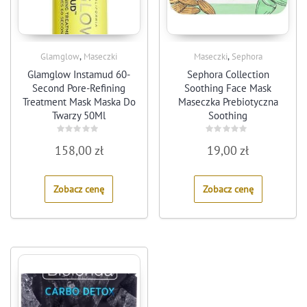
,
,
Glamglow
Maseczki
Maseczki
Sephora
Glamglow Instamud 60-
Sephora Collection
Second Pore-Refining
Soothing Face Mask
Treatment Mask Maska Do
Maseczka Prebiotyczna
Twarzy 50Ml
Soothing
Rated
Rated
158,00
zł
19,00
zł
0
0
out
out
of
of
5
5
Zobacz cenę
Zobacz cenę