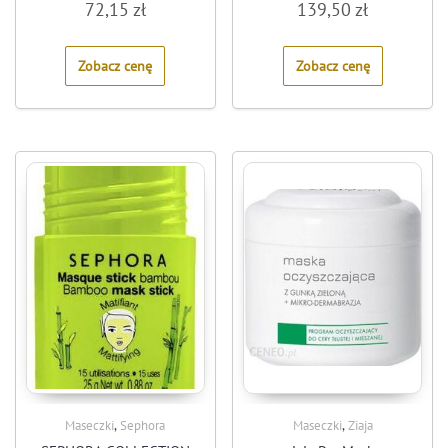
72,15
zł
139,50
zł
0
0
out
out
of
of
5
5
Zobacz cenę
Zobacz cenę
,
,
Maseczki
Sephora
Maseczki
Ziaja