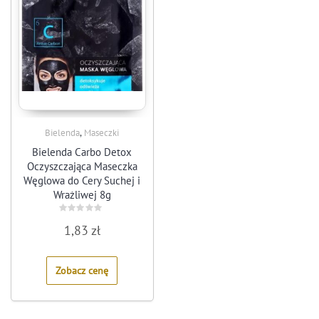
,
Bielenda
Maseczki
Bielenda Carbo Detox
Oczyszczająca Maseczka
Węglowa do Cery Suchej i
Wrażliwej 8g
Rated
1,83
zł
0
out
of
5
Zobacz cenę