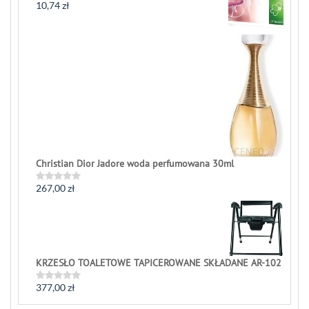
5
10,74
zł
Rated
0
out
of
5
Christian Dior Jadore woda perfumowana 30ml
267,00
zł
Rated
0
out
of
5
KRZESŁO TOALETOWE TAPICEROWANE SKŁADANE AR-102
377,00
zł
Rated
0