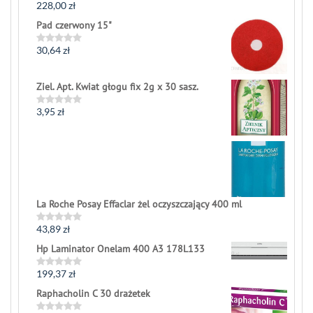
228,00
zł
Rated
0
Pad czerwony 15"
out
of
5
30,64
zł
Rated
0
out
of
Ziel. Apt. Kwiat głogu fix 2g x 30 sasz.
5
3,95
zł
Rated
0
out
of
5
La Roche Posay Effaclar żel oczyszczający 400 ml
43,89
zł
Rated
0
Hp Laminator Onelam 400 A3 178L133
out
of
5
199,37
zł
Rated
0
Raphacholin C 30 drażetek
out
of