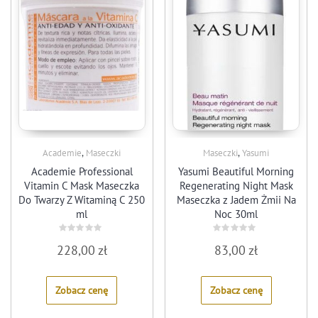
,
,
Academie
Maseczki
Maseczki
Yasumi
Academie Professional
Yasumi Beautiful Morning
Vitamin C Mask Maseczka
Regenerating Night Mask
Do Twarzy Z Witaminą C 250
Maseczka z Jadem Żmii Na
ml
Noc 30ml
Rated
Rated
228,00
zł
83,00
zł
0
0
out
out
of
of
5
5
Zobacz cenę
Zobacz cenę