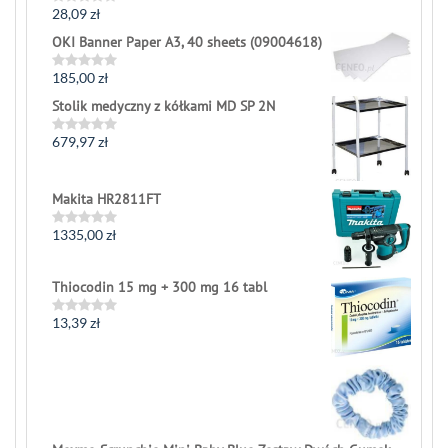
28,09
zł
Rated
0
OKI Banner Paper A3, 40 sheets (09004618)
out
of
5
185,00
zł
Rated
0
Stolik medyczny z kółkami MD SP 2N
out
of
5
679,97
zł
Rated
0
out
of
Makita HR2811FT
5
1335,00
zł
Rated
0
out
of
Thiocodin 15 mg + 300 mg 16 tabl
5
13,39
zł
Rated
0
out
of
5