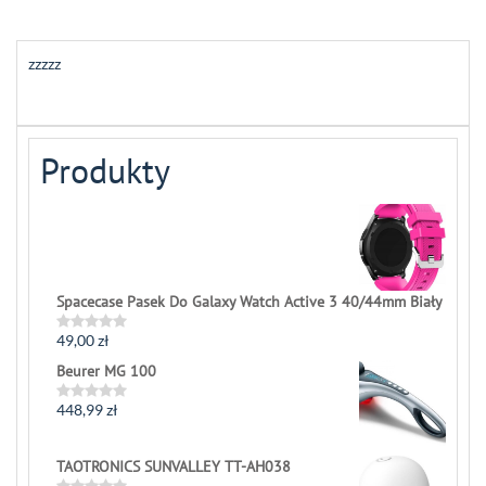
zzzzz
Produkty
Spacecase Pasek Do Galaxy Watch Active 3 40/44mm Biały
49,00
zł
Rated
0
Beurer MG 100
out
of
5
448,99
zł
Rated
0
out
of
TAOTRONICS SUNVALLEY TT-AH038
5