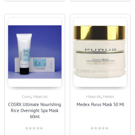
,
,
Cosrx
Maseczki
Maseczki
Medex
COSRX Ultimate Nourishing
Medex Purus Mask 50 Ml
Rice Overnight Spa Mask
60ml
Rated
Rated