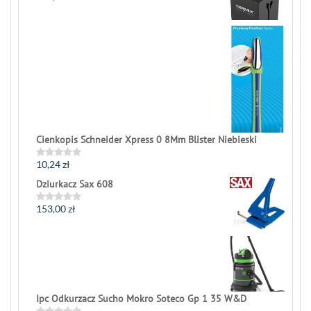
0
out
of
5
Cienkopis Schneider Xpress 0 8Mm Blister Niebieski
10,24
zł
Rated
0
Dziurkacz Sax 608
out
of
5
153,00
zł
Rated
0
out
of
5
Ipc Odkurzacz Sucho Mokro Soteco Gp 1 35 W&D