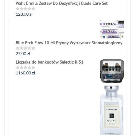
Wahl Ermila Zestaw Do Dezynfekcji Blade Care Set
128,00
zł
Rated
0
out
of
5
Blue Etch Flow 10 Ml Płynny Wytrawiacz Stomatologiczny
27,00
zł
Rated
0
Liczarka do banknotów Selectic K-51
out
of
5
1160,00
zł
Rated
0
out
of
5