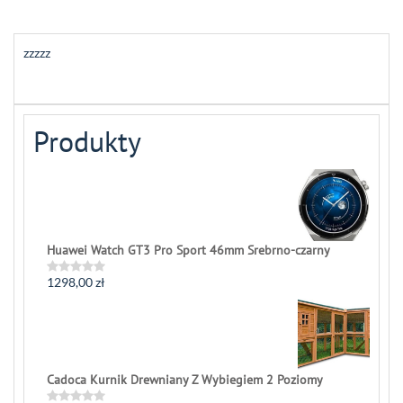
zzzzz
Produkty
Huawei Watch GT3 Pro Sport 46mm Srebrno-czarny
1298,00
zł
Rated
0
out
of
5
Cadoca Kurnik Drewniany Z Wybiegiem 2 Poziomy