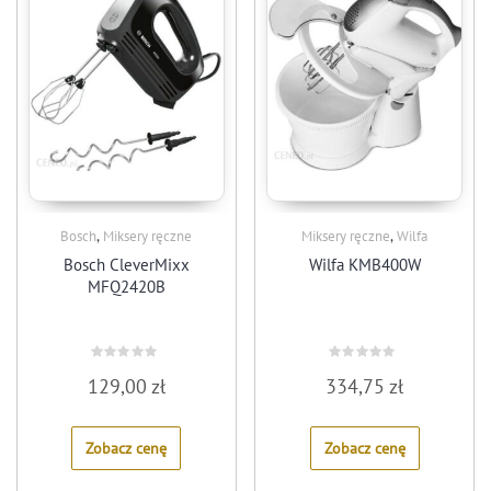
,
,
Bosch
Miksery ręczne
Miksery ręczne
Wilfa
Bosch CleverMixx
Wilfa KMB400W
MFQ2420B
Rated
Rated
129,00
zł
334,75
zł
0
0
out
out
of
of
5
5
Zobacz cenę
Zobacz cenę