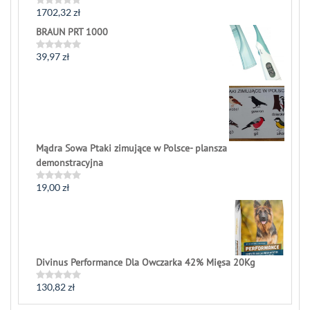
1702,32
zł
Rated
0
BRAUN PRT 1000
out
of
5
39,97
zł
Rated
0
out
of
5
Mądra Sowa Ptaki zimujące w Polsce- plansza
demonstracyjna
19,00
zł
Rated
0
out
of
5
Divinus Performance Dla Owczarka 42% Mięsa 20Kg
130,82
zł
Rated
0
out