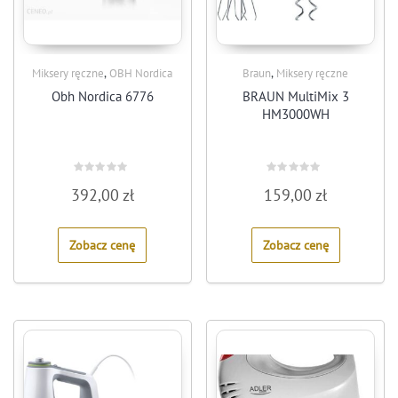
,
,
Miksery ręczne
OBH Nordica
Braun
Miksery ręczne
Obh Nordica 6776
BRAUN MultiMix 3
HM3000WH
Rated
Rated
392,00
zł
159,00
zł
0
0
out
out
of
of
5
5
Zobacz cenę
Zobacz cenę