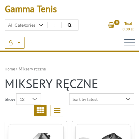
Skip
Gamma Tenis
to
content
0
Total
0,00
zł
Home
Miksery ręczne
MIKSERY RĘCZNE
Show