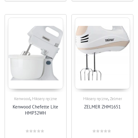
,
,
Kenwood
Miksery ręczne
Miksery ręczne
Zelmer
Kenwood Chefette Lite
ZELMER ZHM1651
HMP32WH
Rated
Rated