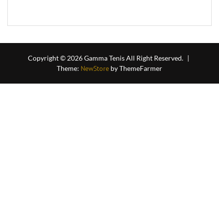
of
5
Copyright © 2026 Gamma Tenis All Right Reserved.
|
Theme:
NewStore
by ThemeFarmer