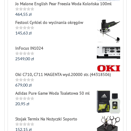
Jo Malone English Pear Freesia Woda Kolońska 100ml
464,55
zł
Rated
0
Festool Cyrkiel do wycinania okręgów
out
of
5
145,63
zł
Rated
0
out
of
InFocus IN1024
5
2549,00
zł
Rated
0
out
of
Oki C710, C711 MAGENTA wyd.20000 str. (44318506)
5
679,00
zł
Rated
0
Adidas Pure Game Woda Toaletowa 50 ml
out
of
5
20,95
zł
Rated
0
out
of
Stojak Termix Na Nożyczki Soporto
5
152,15
zł
Rated