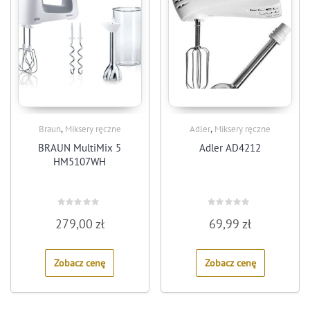
,
,
Braun
Miksery ręczne
Adler
Miksery ręczne
BRAUN MultiMix 5
Adler AD4212
HM5107WH
Rated
Rated
279,00
zł
69,99
zł
0
0
out
out
of
of
5
5
Zobacz cenę
Zobacz cenę