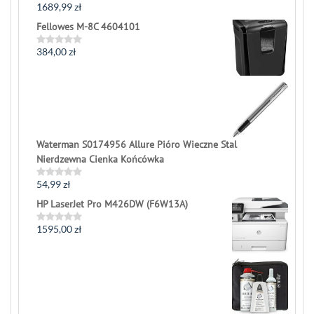
1689,99
zł
Rated
0
Fellowes M-8C 4604101
out
of
5
384,00
zł
Rated
0
out
of
5
Waterman S0174956 Allure Pióro Wieczne Stal
Nierdzewna Cienka Końcówka
54,99
zł
Rated
0
HP LaserJet Pro M426DW (F6W13A)
out
of
5
1595,00
zł
Rated
0
out
of
5