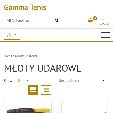
Skip
Gamma Tenis
to
content
0
Total
0,00
zł
Home
Młoty udarowe
MŁOTY UDAROWE
Show