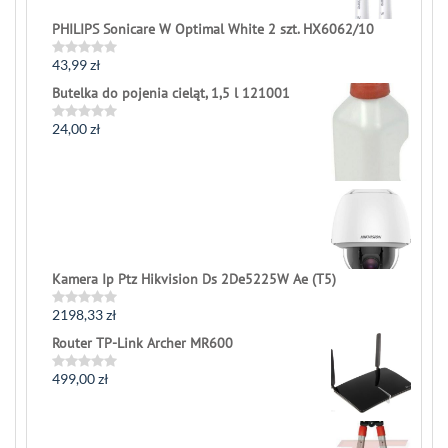
PHILIPS Sonicare W Optimal White 2 szt. HX6062/10
43,99
zł
Rated
0
Butelka do pojenia cieląt, 1,5 l 121001
out
of
5
24,00
zł
Rated
0
out
of
5
Kamera Ip Ptz Hikvision Ds 2De5225W Ae (T5)
2198,33
zł
Rated
0
Router TP-Link Archer MR600
out
of
5
499,00
zł
Rated
0
out
of
5