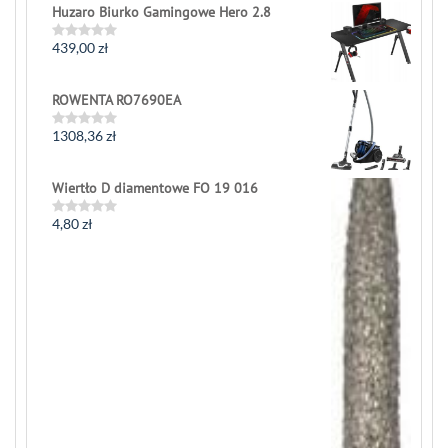
of
Huzaro Biurko Gamingowe Hero 2.8
5
439,00
zł
Rated
0
out
of
ROWENTA RO7690EA
5
1308,36
zł
Rated
0
out
of
Wiertło D diamentowe FO 19 016
5
4,80
zł
Rated
0
out
of
5