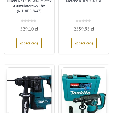
Hikoki Nh18Dsl W4Z Młotek
Metabo KHEV 5-40 BL
Akumulatorowy 18V
(NH18DSLW4Z)
Rated
Rated
529,10
zł
2559,95
zł
0
0
out
out
of
of
5
5
Zobacz cenę
Zobacz cenę