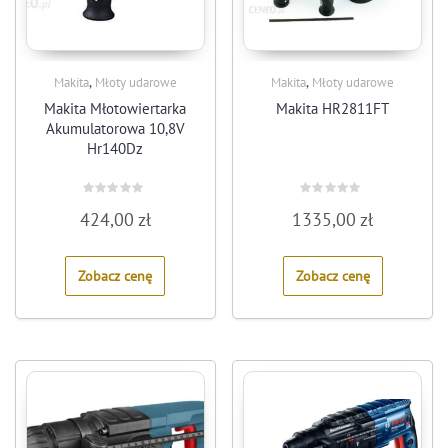
,
,
Makita
Młoty udarowe
Makita
Młoty udarowe
Makita Młotowiertarka
Makita HR2811FT
Akumulatorowa 10,8V
Hr140Dz
Rated
Rated
424,00
zł
1335,00
zł
0
0
out
out
of
of
5
5
Zobacz cenę
Zobacz cenę