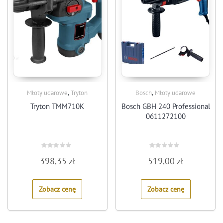
,
,
Młoty udarowe
Tryton
Bosch
Młoty udarowe
Tryton TMM710K
Bosch GBH 240 Professional
0611272100
Rated
Rated
398,35
zł
519,00
zł
0
0
out
out
of
of
5
5
Zobacz cenę
Zobacz cenę