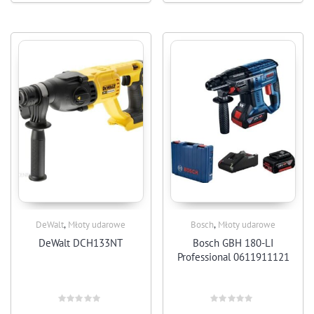
,
,
DeWalt
Młoty udarowe
Bosch
Młoty udarowe
DeWalt DCH133NT
Bosch GBH 180-LI
Professional 0611911121
Rated
Rated