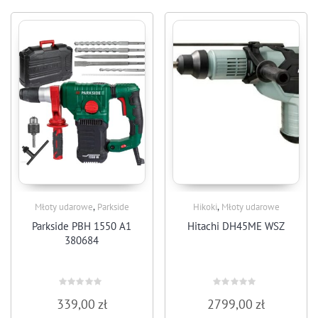
,
,
Młoty udarowe
Parkside
Hikoki
Młoty udarowe
Parkside PBH 1550 A1
Hitachi DH45ME WSZ
380684
Rated
Rated
339,00
zł
2799,00
zł
0
0
out
out