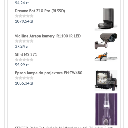
94,24
zł
Rated
0
Dreame Bot Z10 Pro (RLS5D)
out
of
5
1879,54
zł
Rated
0
out
of
Vidiline Atrapa kamery IR1100 IR LED
5
37,24
zł
Rated
0
Stihl MS 271
out
of
5
55,99
zł
Rated
0
Epson lampa do projektora EH-TW480
out
of
5
1055,34
zł
Rated
0
out
of
5