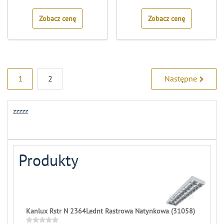
of
of
5
5
Zobacz cenę
Zobacz cenę
Stronicowanie
1
2
Następne
wpisów
zzzzz
Produkty
Kanlux Rstr N 2364Lednt Rastrowa Natynkowa (31058)