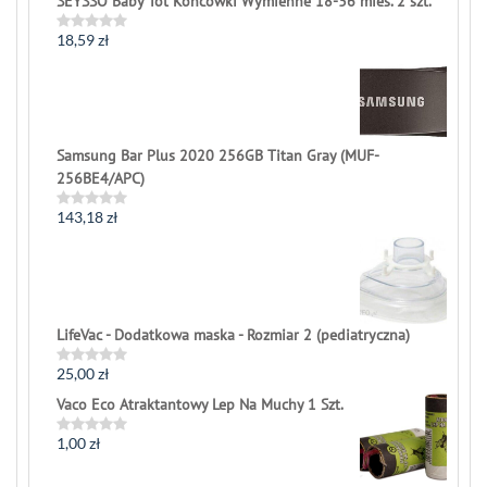
SEYSSO Baby Tot Końcówki Wymienne 18-36 mies. 2 szt.
18,59
zł
Rated
0
out
of
5
Samsung Bar Plus 2020 256GB Titan Gray (MUF-
256BE4/APC)
143,18
zł
Rated
0
out
of
5
LifeVac - Dodatkowa maska - Rozmiar 2 (pediatryczna)
25,00
zł
Rated
0
Vaco Eco Atraktantowy Lep Na Muchy 1 Szt.
out
of
5
1,00
zł
Rated
0
out