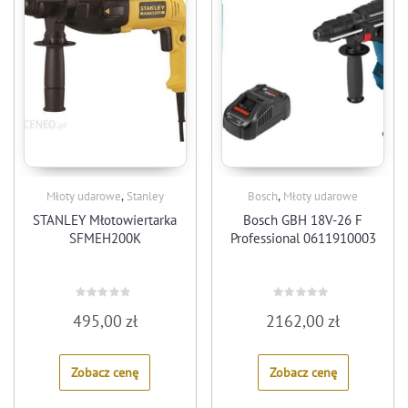
,
,
Młoty udarowe
Stanley
Bosch
Młoty udarowe
STANLEY Młotowiertarka
Bosch GBH 18V-26 F
SFMEH200K
Professional 0611910003
Rated
Rated
495,00
zł
2162,00
zł
0
0
out
out
of
of
5
5
Zobacz cenę
Zobacz cenę