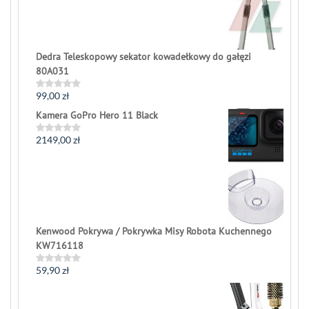
Dedra Teleskopowy sekator kowadełkowy do gałęzi
80A031
99,00
zł
Rated
0
Kamera GoPro Hero 11 Black
out
of
5
2149,00
zł
Rated
0
out
of
5
Kenwood Pokrywa / Pokrywka Misy Robota Kuchennego
KW716118
59,90
zł
Rated
0
out
of