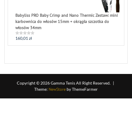
5
Babyliss PRO Baby Crimp and Nano Thermic Zestaw: mini
karbownica do włosów 15mm + okrągła szczotka do
włosów 34mm
160,01
zł
Rated
0
out
of
5
Copyright © 2026 Gamma Tenis All Right Reserved.
|
Theme:
NewStore
by ThemeFarmer