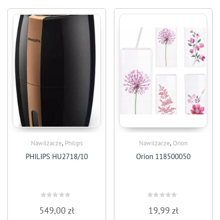
,
,
Nawilżacze
Philips
Nawilżacze
Orion
PHILIPS HU2718/10
Orion 118500050
Rated
Rated
549,00
zł
19,99
zł
0
0
out
out