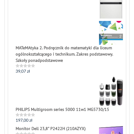
of
5
MATeMAtyka 2. Podręcznik do matematyki dla liceum
ogólnokształcącego i technikum. Zakres podstawowy.
Szkoły ponadpodstawowe
39,07
zł
Rated
0
out
of
5
PHILIPS Multigroom series 5000 11w1 MG5730/15
197,00
zł
Rated
0
Monitor Dell 23,8" P2422H (210AZYX)
out
of