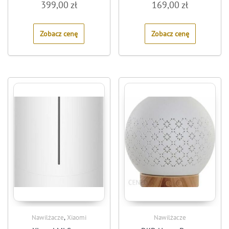
399,00
zł
169,00
zł
0
0
out
out
of
of
5
5
Zobacz cenę
Zobacz cenę
,
Nawilżacze
Xiaomi
Nawilżacze