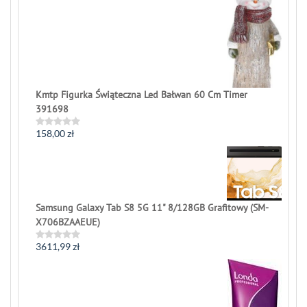
out
of
5
Kmtp Figurka Świąteczna Led Bałwan 60 Cm Timer
391698
158,00
zł
Rated
0
out
of
5
Samsung Galaxy Tab S8 5G 11" 8/128GB Grafitowy (SM-
X706BZAAEUE)
3611,99
zł
Rated
0
out
of
5