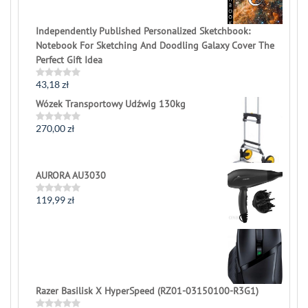
Independently Published Personalized Sketchbook:
Notebook For Sketching And Doodling Galaxy Cover The
Perfect Gift Idea
43,18
zł
Rated
0
Wózek Transportowy Udźwig 130kg
out
of
5
270,00
zł
Rated
0
out
of
5
AURORA AU3030
119,99
zł
Rated
0
out
of
5
Razer Basilisk X HyperSpeed (RZ01-03150100-R3G1)