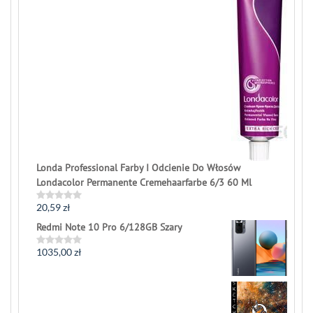
Londa Professional Farby I Odcienie Do Włosów
Londacolor Permanente Cremehaarfarbe 6/3 60 Ml
20,59
zł
Rated
0
Redmi Note 10 Pro 6/128GB Szary
out
of
5
1035,00
zł
Rated
0
out
of
5