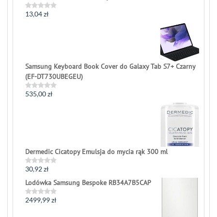
13,04
zł
Rated
0
out
of
5
Samsung Keyboard Book Cover do Galaxy Tab S7+ Czarny
(EF-DT730UBEGEU)
535,00
zł
Rated
0
out
of
5
Dermedic Cicatopy Emulsja do mycia rąk 300 ml
30,92
zł
Rated
0
Lodówka Samsung Bespoke RB34A7B5CAP
out
of
5
2499,99
zł
Rated
0
out