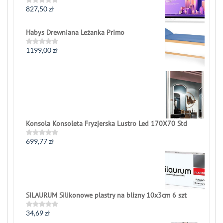
5
827,50
zł
Rated
0
out
of
Habys Drewniana Leżanka Primo
5
1199,00
zł
Rated
0
out
of
5
Konsola Konsoleta Fryzjerska Lustro Led 170X70 Std
699,77
zł
Rated
0
out
of
5
SILAURUM Silikonowe plastry na blizny 10x3cm 6 szt
34,69
zł
Rated
0