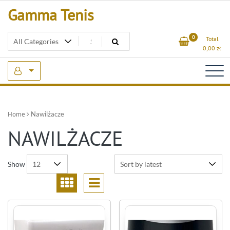
Skip
Gamma Tenis
to
content
0
Total
0,00
zł
Home
Nawilżacze
NAWILŻACZE
Show