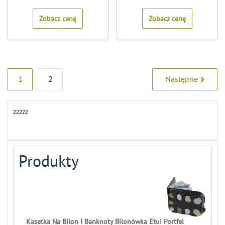
of
of
5
5
Zobacz cenę
Zobacz cenę
Stronicowanie
1
2
Następne
wpisów
zzzzz
Produkty
Kasetka Na Bilon I Banknoty Bilonówka Etui Portfel