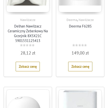
,
Nawilżacze
Deerma
Nawilżacze
Delhan Nawilżacz
Deerma F628S
Ceramiczny Żeberkowy Na
Grzejnik 8X5X21C
5901531125413
Rated
Rated
28,12
zł
149,00
zł
0
0
out
out
of
of
5
5
Zobacz cenę
Zobacz cenę