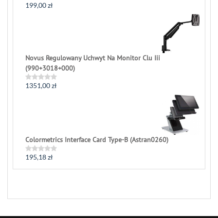
199,00
zł
Rated
0
out
of
5
Novus Regulowany Uchwyt Na Monitor Clu Iii
(990+3018+000)
1351,00
zł
Rated
0
out
of
5
Colormetrics Interface Card Type-B (Astran0260)
195,18
zł
Rated
0
out
of
5