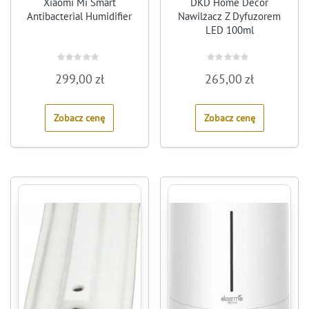
Xiaomi Mi Smart
DKD Home Decor
Antibacterial Humidifier
Nawilżacz Z Dyfuzorem
LED 100ml
Rated
Rated
299,00
zł
265,00
zł
0
0
out
out
of
of
5
5
Zobacz cenę
Zobacz cenę