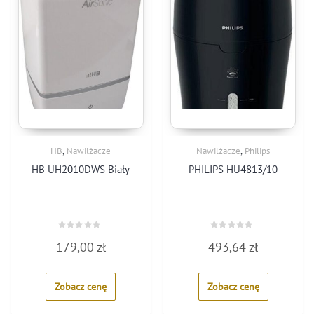
,
,
HB
Nawilżacze
Nawilżacze
Philips
HB UH2010DWS Biały
PHILIPS HU4813/10
Rated
Rated
179,00
zł
493,64
zł
0
0
out
out
of
of
5
5
Zobacz cenę
Zobacz cenę