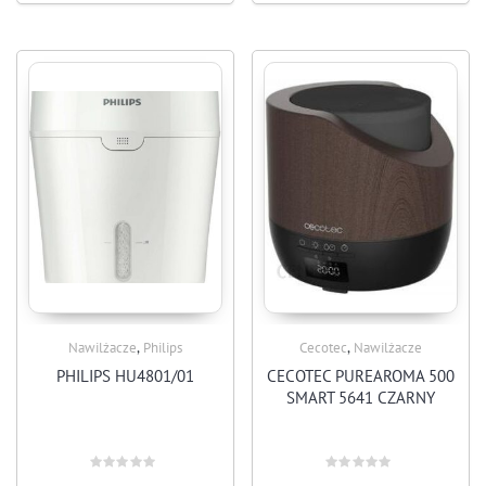
,
,
Nawilżacze
Philips
Cecotec
Nawilżacze
PHILIPS HU4801/01
CECOTEC PUREAROMA 500
SMART 5641 CZARNY
Rated
Rated