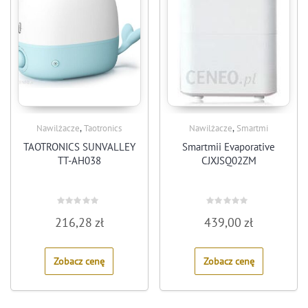
,
,
Nawilżacze
Taotronics
Nawilżacze
Smartmi
TAOTRONICS SUNVALLEY
Smartmii Evaporative
TT-AH038
CJXJSQ02ZM
Rated
Rated
216,28
zł
439,00
zł
0
0
out
out
of
of
5
5
Zobacz cenę
Zobacz cenę