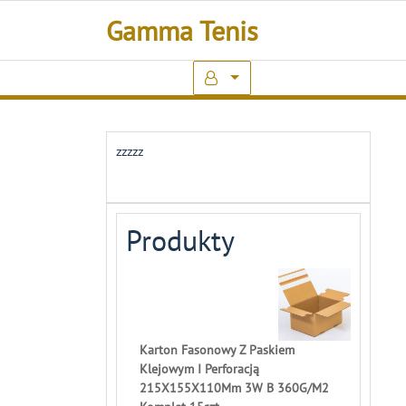
Skip
Gamma Tenis
to
content
zzzzz
Produkty
Karton Fasonowy Z Paskiem
Klejowym I Perforacją
215X155X110Mm 3W B 360G/M2