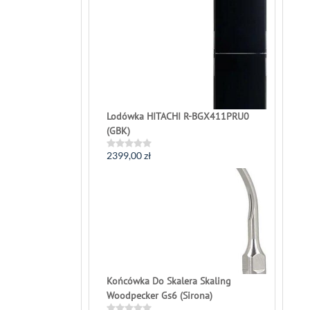
5
Lodówka HITACHI R-BGX411PRU0
(GBK)
2399,00
zł
Rated
0
out
of
5
Końcówka Do Skalera Skaling
Woodpecker Gs6 (Sirona)