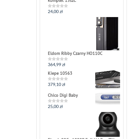
Komplet 15szt.
24,00
zł
Rated
0
out
of
5
Eldom Ribby Czarny HO110C
364,99
zł
Rated
0
Kiepe 10563
out
of
5
379,10
zł
Rated
0
out
Chico Digi Baby
of
5
25,00
zł
Rated
0
out
of
5