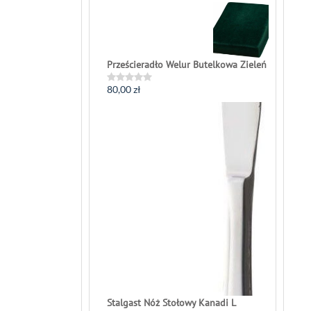
0
out
of
5
Prześcieradło Welur Butelkowa Zieleń
80,00
zł
Rated
0
out
of
5
Stalgast Nóż Stołowy Kanadi L