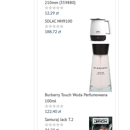
210mm (359880)
12,29
zł
Rated
0
SOLAC MH9100
out
of
5
188,72
zł
Rated
0
out
of
5
Burberry Touch Woda Perfumowana
100ml
122,40
zł
Rated
0
Samuraj Jack T.2
out
of
5
34,23
zł