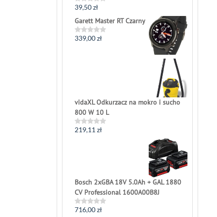
39,50
zł
Rated
0
Garett Master RT Czarny
out
of
5
339,00
zł
Rated
0
out
of
5
vidaXL Odkurzacz na mokro i sucho
800 W 10 L
219,11
zł
Rated
0
out
of
5
Bosch 2xGBA 18V 5.0Ah + GAL 1880
CV Professional 1600A00B8J
716,00
zł
Rated