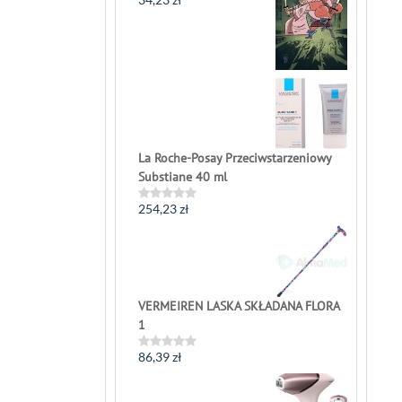
Rated
0
out
of
5
La Roche-Posay Przeciwstarzeniowy
Substiane 40 ml
254,23
zł
Rated
0
out
of
5
VERMEIREN LASKA SKŁADANA FLORA
1
86,39
zł
Rated
0
out
of