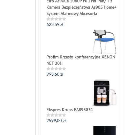
Elro As90Ca 1080P Full Hd Pan/Tilt
Kamera Bezpieczeństwa As90S Home+
System Alarmowy Akcesoria
623,59
zł
Rated
0
out
of
5
Profim Krzesło konferencyjne XENON
NET 20H
993,60
zł
Rated
0
out
of
5
Ekspres Krups EA895831
2599,00
zł
Rated
0
out
of