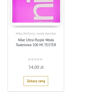
,
Nike
Perfumy i wody damskie
Nike Ultra Purple Woda
Toaletowa 100 Ml TESTER
Rated
54,00
zł
0
out
of
5
Zobacz cenę