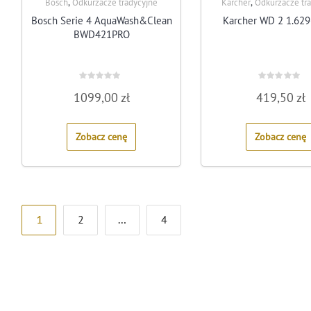
,
,
Bosch
Odkurzacze tradycyjne
Karcher
Odkurzacze tr
Bosch Serie 4 AquaWash&Clean
Karcher WD 2 1.629
BWD421PRO
Rated
Rated
1099,00
zł
419,50
zł
0
0
out
out
of
of
5
5
Zobacz cenę
Zobacz cenę
Stronicowanie
1
2
…
4
wpisów