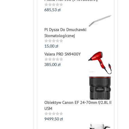
685,53
zł
Rated
0
out
of
5
Pl Dysza Do Dmuchawki
Stomatologicznej
15,00
zł
Rated
0
Valera PRO SN9400Y
out
of
5
385,00
zł
Rated
0
out
of
5
Obiektyw Canon EF 24-70mm f/2.8L II
USM
9499,50
zł
Rated
0
out