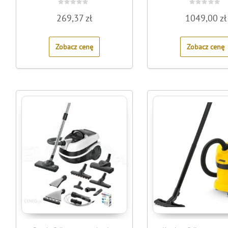
Rated
Rated
269,37
zł
1049,00
zł
0
0
out
out
of
of
5
5
Zobacz cenę
Zobacz cenę