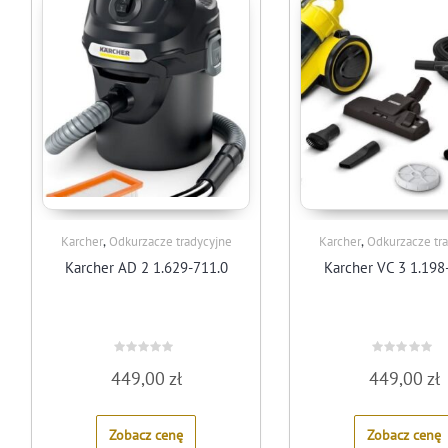
,
,
Karcher
Odkurzacze tradycyjne
Karcher
Odkurzacze tr
Karcher AD 2 1.629-711.0
Karcher VC 3 1.198
Rated
Rated
449,00
zł
449,00
zł
0
0
out
out
of
of
5
5
Zobacz cenę
Zobacz cenę