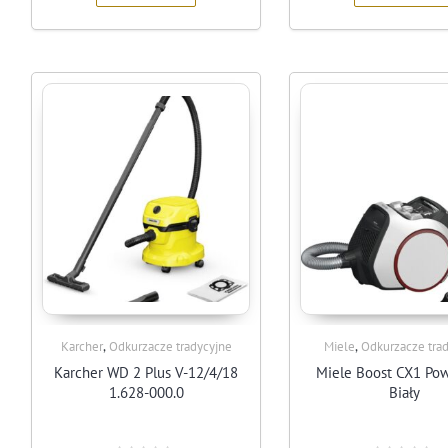
,
,
Karcher
Odkurzacze tradycyjne
Miele
Odkurzacze tra
Karcher WD 2 Plus V-12/4/18
Miele Boost CX1 Po
1.628-000.0
Biały