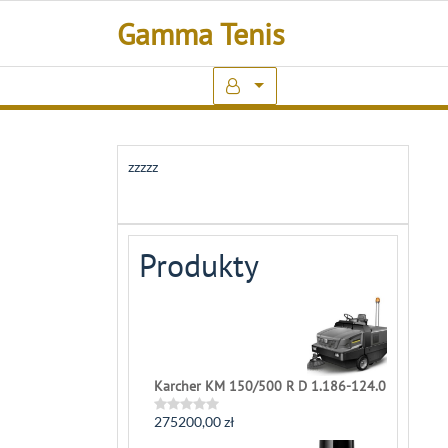
Skip
Gamma Tenis
to
content
zzzzz
Produkty
Karcher KM 150/500 R D 1.186-124.0
275200,00
zł
Rated
0