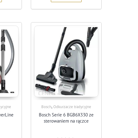
,
dycyjne
Bosch
Odkurzacze tradycyjne
werLine
Bosch Serie 6 BGB6X330 ze
sterowaniem na rączce