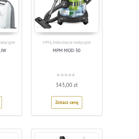
,
radycyjne
MPM
Odkurzacze tradycyjne
1IW
MPM MOD-30
Rated
343,00
zł
0
out
of
5
Zobacz cenę