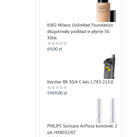
out
of
5
KIKO Milano Unlimited Foundation
długotrwały podkład w płynie 5G
30ml
69,00
zł
Rated
0
out
of
5
Karcher BR 30/4 C Adv 1.783-213.0
5949,00
zł
Rated
0
out
of
5
PHILIPS Sonicare AirFloss końcówki 2
szt. HX8032/07