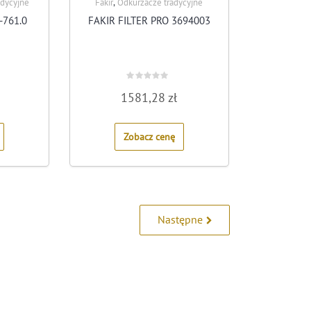
,
adycyjne
Fakir
Odkurzacze tradycyjne
-761.0
FAKIR FILTER PRO 3694003
Rated
1581,28
zł
0
out
of
5
Zobacz cenę
Następne