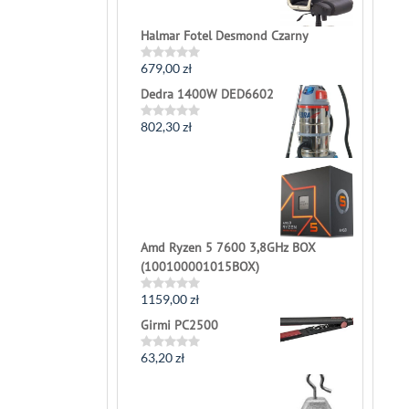
Halmar Fotel Desmond Czarny
679,00
zł
Rated
0
Dedra 1400W DED6602
out
of
5
802,30
zł
Rated
0
out
of
5
Amd Ryzen 5 7600 3,8GHz BOX
(100100001015BOX)
1159,00
zł
Rated
0
Girmi PC2500
out
of
5
63,20
zł
Rated
0
out
of