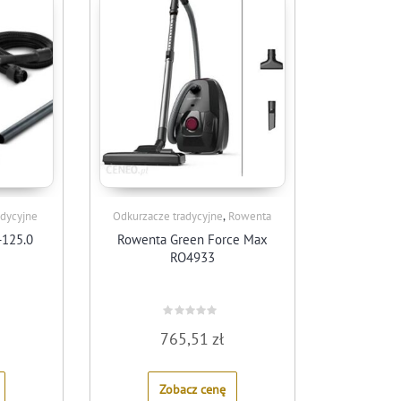
,
adycyjne
Odkurzacze tradycyjne
Rowenta
-125.0
Rowenta Green Force Max
RO4933
Rated
765,51
zł
0
out
of
5
Zobacz cenę