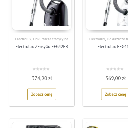
,
,
Electrolux
Odkurzacze tradycyjne
Electrolux
Odkurzacze t
Electrolux ZEasyGo EEG42EB
Electrolux EEG4
Rated
Rated
374,90
zł
369,00
zł
0
0
out
out
of
of
5
5
Zobacz cenę
Zobacz cenę