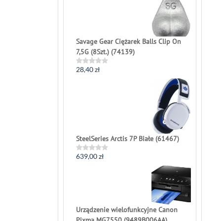
5
Savage Gear Ciężarek Balls Clip On
7,5G (8Szt.) (74139)
28,40
zł
Rated
0
out
of
5
SteelSeries Arctis 7P Białe (61467)
639,00
zł
Rated
0
out
of
5
Urządzenie wielofunkcyjne Canon
Pixma MG7550 (9489B006AA)