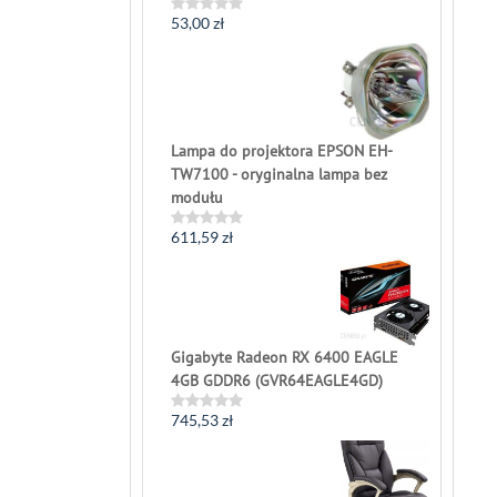
53,00
zł
Rated
0
out
of
5
Lampa do projektora EPSON EH-
TW7100 - oryginalna lampa bez
modułu
611,59
zł
Rated
0
out
of
5
Gigabyte Radeon RX 6400 EAGLE
4GB GDDR6 (GVR64EAGLE4GD)
745,53
zł
Rated
0
out
of
5