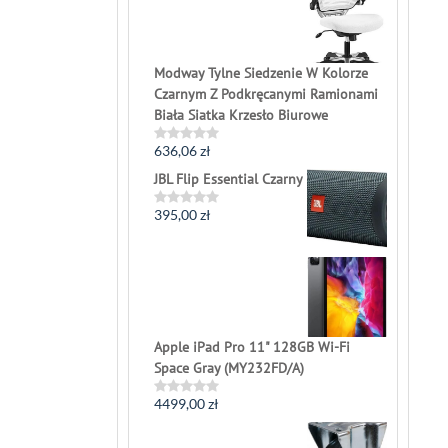
of
5
Modway Tylne Siedzenie W Kolorze
Czarnym Z Podkręcanymi Ramionami
Biała Siatka Krzesło Biurowe
636,06
zł
Rated
0
JBL Flip Essential Czarny
out
of
5
395,00
zł
Rated
0
out
of
5
Apple iPad Pro 11" 128GB Wi-Fi
Space Gray (MY232FD/A)
4499,00
zł
Rated
0
out