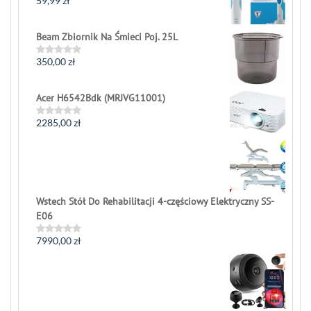
59,99
zł
Rated
0
out
of
Beam Zbiornik Na Śmieci Poj. 25L
5
350,00
zł
Rated
0
out
of
Acer H6542Bdk (MRJVG11001)
5
2285,00
zł
Rated
0
out
of
5
Wstech Stół Do Rehabilitacji 4-częściowy Elektryczny SS-
E06
7990,00
zł
Rated
0
out
of
5