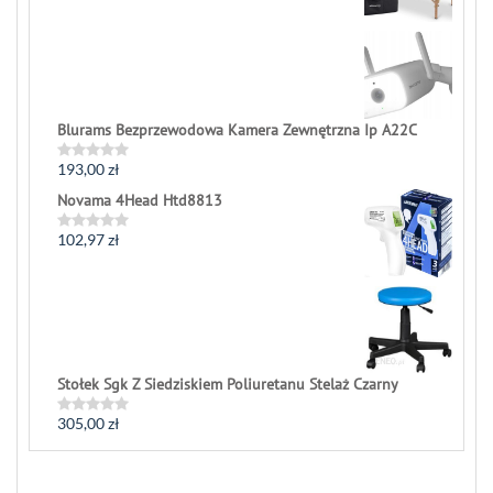
0
out
of
5
Blurams Bezprzewodowa Kamera Zewnętrzna Ip A22C
193,00
zł
Rated
0
Novama 4Head Htd8813
out
of
5
102,97
zł
Rated
0
out
of
5
Stołek Sgk Z Siedziskiem Poliuretanu Stelaż Czarny
305,00
zł
Rated
0
out
of
5