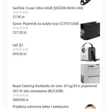
SanDisk Cruzer Ultra 64GB (SDCZ48-064G-U46)
27,90
zł
Rated
0
Epson Pojemnik na zużyty tusz C13T671600
out
of
5
127,20
zł
Rated
0
out
of
Led Q3
5
649,00
zł
Rated
0
out
of
5
Royal Catering Kostkarka do lodu 20 kg/24 h pojemność
165 W stal nierdzewna (RCIC20BI)
2804,00
zł
Rated
0
Przyłbica ochronna lekka i estetyczna
out