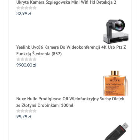
Ukryta Kamera Szpiegowska Mini Wifi Hd Detekcja 2
32,99
zł
Rated
0
out
of
5
Yealink Uvc86 Kamera Do Wideokonferencji 4K Usb Ptz Z
Funkcją Śledzenia (832)
9900,00
zł
Rated
0
out
of
5
Nuxe Huile Prodigieuse OR Wielofunkcyjny Suchy Olejek
ze Złotymi Drobinkami 100ml
99,79
zł
Rated
0
out
of
5