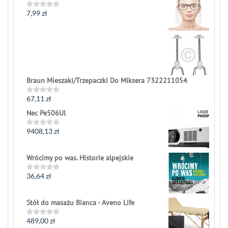
of
5
7,99
zł
Rated
0
out
of
5
Braun Mieszaki/Trzepaczki Do Miksera 7322211054
67,11
zł
Rated
0
Nec Pe506Ul
out
of
5
9408,13
zł
Rated
0
out
of
Wrócimy po was. Historie alpejskie
5
36,64
zł
Rated
0
out
of
Stół do masażu Bianca - Aveno Life
5
489,00
zł
Rated