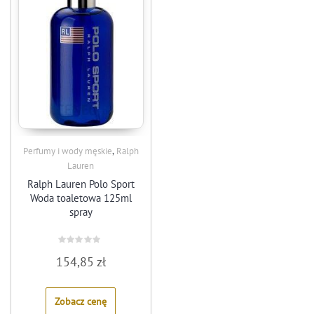
,
Perfumy i wody męskie
Ralph
Lauren
Ralph Lauren Polo Sport
Woda toaletowa 125ml
spray
Rated
154,85
zł
0
out
of
5
Zobacz cenę