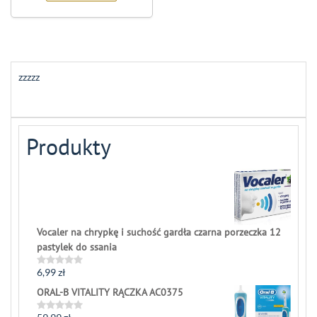
zzzzz
Produkty
Vocaler na chrypkę i suchość gardła czarna porzeczka 12
pastylek do ssania
6,99
zł
Rated
0
ORAL-B VITALITY RĄCZKA AC0375
out
of
5