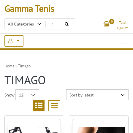
Skip
Gamma Tenis
to
content
0
Total
0,00
zł
Home
Timago
TIMAGO
Show