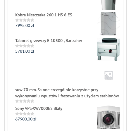
of
5
Kobra Niszczarka 260.1 HS-6 ES
7995,00
zł
Rated
0
out
of
Taboret grzewczy E 1K500 , Bartscher
5
5781,00
zł
Rated
0
out
of
5
suw 70 mm. Sa one szczególnie korzystne przy
wykonywaniu wpustów i frezowaniu z użyciem szablonów.
Rated
Sony VPL-XW7000ES Biały
0
out
67900,00
zł
of
Rated
5
0
out