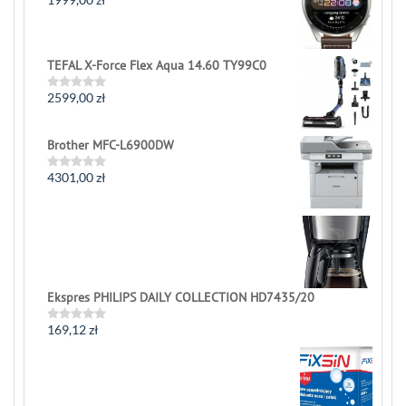
Rated
0
out
of
5
TEFAL X-Force Flex Aqua 14.60 TY99C0
2599,00
zł
Rated
0
out
of
Brother MFC-L6900DW
5
4301,00
zł
Rated
0
out
of
5
Ekspres PHILIPS DAILY COLLECTION HD7435/20
169,12
zł
Rated
0
out
of
5