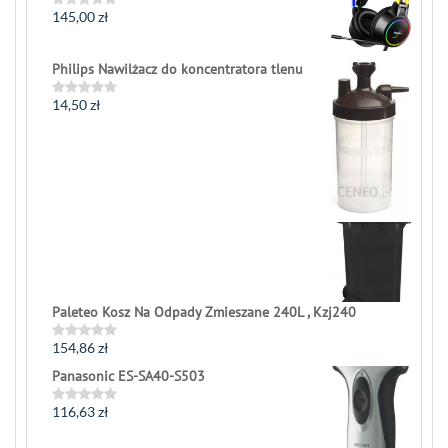
145,00
zł
Rated
0
out
of
Philips Nawilżacz do koncentratora tlenu
5
14,50
zł
Rated
0
out
of
5
Paleteo Kosz Na Odpady Zmieszane 240L , Kzj240
154,86
zł
Rated
0
Panasonic ES-SA40-S503
out
of
5
116,63
zł
Rated
0
out