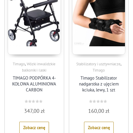
,
,
Timago
Wózki inwalidzkie
Stabilizatory i usztywniacze
balkoniki i laski
Timago
TIMAGO PODPÓRKA 4-
Timago Stabilizator
KOŁOWA ALUMINIOWA
nadgarstka z ujęciem
CARBON
kciuka, lewy, 1 szt
Rated
Rated
347,00
zł
160,00
zł
0
0
out
out
of
of
5
5
Zobacz cenę
Zobacz cenę