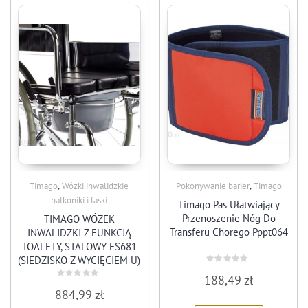
,
,
Timago
Wózki inwalidzkie
Pokonywanie barier
Timago
balkoniki i laski
Timago Pas Ułatwiający
Przenoszenie Nóg Do
TIMAGO WÓZEK
Transferu Chorego Pppt064
INWALIDZKI Z FUNKCJĄ
TOALETY, STALOWY FS681
(SIEDZISKO Z WYCIĘCIEM U)
Rated
188,49
zł
0
Rated
out
884,99
zł
0
of
out
5