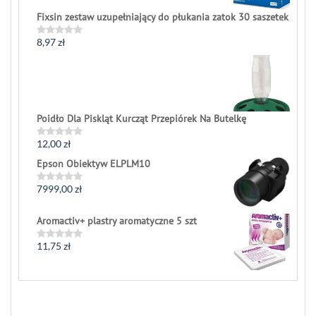
Fixsin zestaw uzupełniający do płukania zatok 30 saszetek
8,97
zł
Rated
0
out
of
5
Poidło Dla Piskląt Kurcząt Przepiórek Na Butelkę
12,00
zł
Rated
0
Epson Obiektyw ELPLM10
out
of
5
7999,00
zł
Rated
0
out
Aromactiv+ plastry aromatyczne 5 szt
of
5
11,75
zł
Rated
0
out
of
5