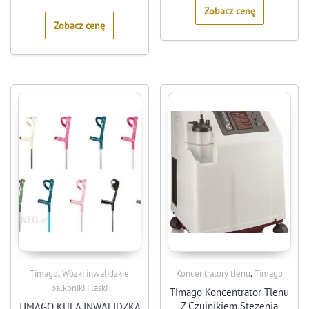
of
Zobacz cenę
5
Zobacz cenę
,
,
Timago
Wózki inwalidzkie
Koncentratory tlenu
Timago
balkoniki i laski
Timago Koncentrator Tlenu
Z Czujnikiem Stężenia
TIMAGO KULA INWALIDZKA