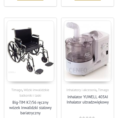
,
,
Timago
Wózki inwalidzkie
Inhalatory i akcesoria
Timago
balkoniki i laski
Inhalator YUWELL 403AI
Inhalator ultradzwiękowy
Big-TIM K7/56 ręczny
wózek inwalidzki stalowy
bariatryczny