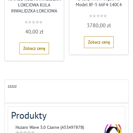
Model 8F-5 66F4-140C4
ŁOKCIOWA KULA
INWALIDZKA ŁOKCIOWA
Rated
3780,00
zł
0
Rated
out
40,00
zł
0
of
out
5
of
Zobacz cenę
5
Zobacz cenę
zzzzz
Produkty
Huzaro Wave 3.0 Czarne (A53A9787B)