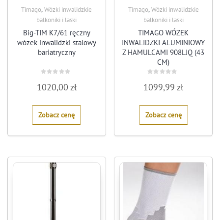
,
,
Timago
Wózki inwalidzkie
Timago
Wózki inwalidzkie
balkoniki i laski
balkoniki i laski
Big-TIM K7/61 ręczny
TIMAGO WÓZEK
wózek inwalidzki stalowy
INWALIDZKI ALUMINIOWY
bariatryczny
Z HAMULCAMI 908LJQ (43
CM)
Rated
Rated
1020,00
zł
1099,99
zł
0
0
out
out
of
of
5
5
Zobacz cenę
Zobacz cenę