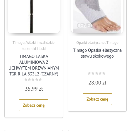
,
,
Timago
Wózki inwalidzkie
Opaski elastyczne
Timago
balkoniki i laski
Timago Opaska elastyczna
stawu skokowego
TIMAGO LASKA
ALUMINIOWA Z
UCHWYTEM DREWNIANYM
TGR-R LA 833L2 (CZARNY)
Rated
28,00
zł
0
Rated
out
35,99
zł
0
of
out
5
of
Zobacz cenę
5
Zobacz cenę