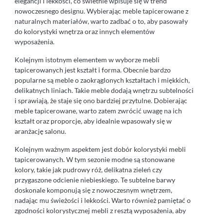
elegancji i lekkości, co świetnie wpisuje się w trend
nowoczesnego designu. Wybierając meble tapicerowane z
naturalnych materiałów, warto zadbać o to, aby pasowały
do kolorystyki wnętrza oraz innych elementów
wyposażenia.
Kolejnym istotnym elementem w wyborze mebli
tapicerowanych jest kształt i forma. Obecnie bardzo
popularne są meble o zaokrąglonych kształtach i miękkich,
delikatnych liniach. Takie meble dodają wnętrzu subtelności
i sprawiają, że staje się ono bardziej przytulne. Dobierając
meble tapicerowane, warto zatem zwrócić uwagę na ich
kształt oraz proporcje, aby idealnie wpasowały się w
aranżację salonu.
Kolejnym ważnym aspektem jest dobór kolorystyki mebli
tapicerowanych. W tym sezonie modne są stonowane
kolory, takie jak pudrowy róż, delikatna zieleń czy
przygaszone odcienie niebieskiego. Te subtelne barwy
doskonale komponują się z nowoczesnym wnętrzem,
nadając mu świeżości i lekkości. Warto również pamiętać o
zgodności kolorystycznej mebli z resztą wyposażenia, aby