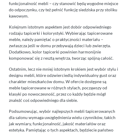
funkcjonalność mebli – czy stanowić będą wygodne miejsce
do odpoczynku, czy też pełnić funkcję siedziska przy stoliku
kawowym.
Kolejnym istotnym aspektem jest dobór odpowiedniego
rodzaju tapicerki i kolorystyki. Wybierając tapicerowane
meble, należy pamiętać o praktyczności materiału –
zwłaszcza jeśli w domu przebywają dzieci lub zwierzęta.
Dodatkowo, kolor tapicerki powinien harmonijnie
komponować się z resztą wnętrza, tworząc spójną całość.
Ostatnim, lecz nie mniej istotnym krokiem jest wybór stylu i
designu mebli, które odzwierciedlą indywidualny gust oraz
charakter mieszkańców domu. W ofercie dostępne są
meble tapicerowane w różnych stylach, począwszy od
klasyki po nowoczesność, przez co każdy będzie mógł
znaleźć coś odpowiedniego dla siebie.
Podsumowując, wybór najlepszych mebli tapicerowanych
dla salonu wymaga uwzględnienia wielu czynników, takich
jak wymiary, funkcjonalność, jakość materiałów oraz
estetyka. Pamiętając o tych aspektach, będziecie państwo