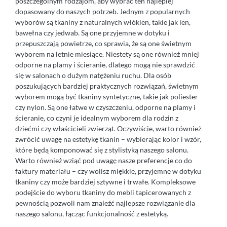
poszczególnym rodzajom, aby wybrać ten najlepiej
dopasowany do naszych potrzeb. Jednym z popularnych
wyborów są tkaniny z naturalnych włókien, takie jak len,
bawełna czy jedwab. Są one przyjemne w dotyku i
przepuszczają powietrze, co sprawia, że są one świetnym
wyborem na letnie miesiące. Niestety są one również mniej
odporne na plamy i ścieranie, dlatego mogą nie sprawdzić
się w salonach o dużym natężeniu ruchu. Dla osób
poszukujących bardziej praktycznych rozwiązań, świetnym
wyborem mogą być tkaniny syntetyczne, takie jak poliester
czy nylon. Są one łatwe w czyszczeniu, odporne na plamy i
ścieranie, co czyni je idealnym wyborem dla rodzin z
dziećmi czy właścicieli zwierząt. Oczywiście, warto również
zwrócić uwagę na estetykę tkanin – wybierając kolor i wzór,
które będą komponować się z stylistyką naszego salonu.
Warto również wziąć pod uwagę nasze preferencje co do
faktury materiału – czy wolisz miękkie, przyjemne w dotyku
tkaniny czy może bardziej sztywne i trwałe. Kompleksowe
podejście do wyboru tkaniny do mebli tapicerowanych z
pewnością pozwoli nam znaleźć najlepsze rozwiązanie dla
naszego salonu, łącząc funkcjonalność z estetyką.