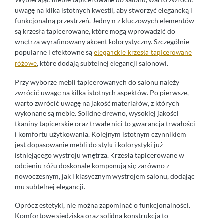
uwagę na kilka istotnych kwestii, aby stworzyć elegancką i
funkcjonalną przestrzeń. Jednym z kluczowych elementów
są krzesła tapicerowane, które mogą wprowadzić do
wnętrza wyrafinowany akcent kolorystyczny. Szczególnie
popularne i efektowne są
eleganckie krzesła tapicerowane
różowe
, które dodają subtelnej elegancji salonowi.
Przy wyborze mebli tapicerowanych do salonu należy
zwrócić uwagę na kilka istotnych aspektów. Po pierwsze,
warto zwrócić uwagę na jakość materiałów, z których
wykonane są meble. Solidne drewno, wysokiej jakości
tkaniny tapicerskie oraz trwałe nici to gwarancja trwałości
i komfortu użytkowania. Kolejnym istotnym czynnikiem
jest dopasowanie mebli do stylu i kolorystyki już
istniejącego wystroju wnętrza. Krzesła tapicerowane w
odcieniu różu doskonale komponują się zarówno z
nowoczesnym, jak i klasycznym wystrojem salonu, dodając
mu subtelnej elegancji.
Oprócz estetyki, nie można zapominać o funkcjonalności.
Komfortowe siedziska oraz solidna konstrukcja to