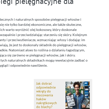
egi pielęgnacyjne dla
utecznych i naturalnych sposobów pielęgnacji włosów i
ę nie tylko bardziej ekonomiczne, ale także skuteczne,
ich warto wyróżnić olej kokosowy, który doskonale
iwzapalnie i przeciwdziałając starzeniu się skóry. Kolejnym
anty i przeciwutleniacze, wzmacniając włosy i dodając im
ają, że jest to doskonały składnik do pielęgnacji włosów,
gładkie. Natomiast aloes to roślina o działaniu łagodzącym,
ąca się zarówno w pielęgnacji włosów, jak i skóry.
 tych naturalnych składnikach mogą rewelacyjnie zadbać o
ygląd i odpowiednie nawilżenie.
Jak dobrać
odpowiednie
wkręty do
mocowania
haków
nakrętkowych
do blachy?