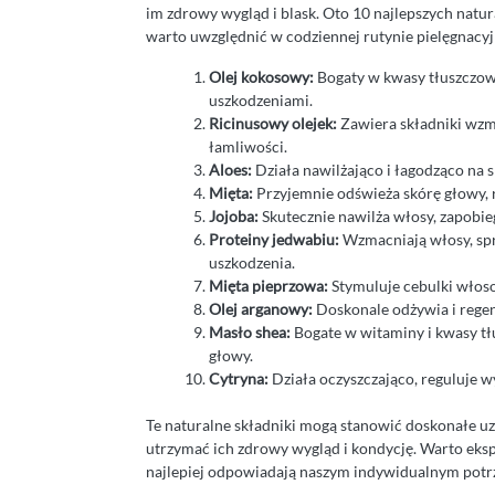
im zdrowy wygląd i blask. Oto 10 najlepszych natu
warto uwzględnić w codziennej rutynie pielęgnacyj
Olej kokosowy:
Bogaty w kwasy tłuszczowe
uszkodzeniami.
Ricinusowy olejek:
Zawiera składniki wzma
łamliwości.
Aloes:
Działa nawilżająco i łagodząco na 
Mięta:
Przyjemnie odświeża skórę głowy, 
Jojoba:
Skutecznie nawilża włosy, zapobi
Proteiny jedwabiu:
Wzmacniają włosy, spra
uszkodzenia.
Mięta pieprzowa:
Stymuluje cebulki włos
Olej arganowy:
Doskonale odżywia i regen
Masło shea:
Bogate w witaminy i kwasy tł
głowy.
Cytryna:
Działa oczyszczająco, reguluje w
Te naturalne składniki mogą stanowić doskonałe u
utrzymać ich zdrowy wygląd i kondycję. Warto eksp
najlepiej odpowiadają naszym indywidualnym pot