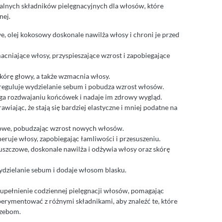
ralnych składników pielęgnacyjnych dla włosów, które
nej.
, olej kokosowy doskonale nawilża włosy i chroni je przed
cniające włosy, przyspieszające wzrost i zapobiegające
skórę głowy, a także wzmacnia włosy.
reguluje wydzielanie sebum i pobudza wzrost włosów.
ega rozdwajaniu końcówek i nadaje im zdrowy wygląd.
wiając, że stają się bardziej elastyczne i mniej podatne na
owe, pobudzając wzrost nowych włosów.
eruje włosy, zapobiegając łamliwości i przesuszeniu.
uszczowe, doskonale nawilża i odżywia włosy oraz skórę
ydzielanie sebum i dodaje włosom blasku.
zupełnienie codziennej pielęgnacji włosów, pomagając
erymentować z różnymi składnikami, aby znaleźć te, które
rzebom.