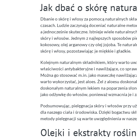
Jak dbać o skórę natu
Dbanie o skórę i włosy za pomocą naturalnych skład
czasach. Ludzie zaczynają doceniać naturalne metod
a jednocześnie skuteczne. Istnieje wiele naturaln
skóry i włosów. Jednym z najlepszych sposobów piel
kokosowy, olej arganowy czy olej jojoba. Te natural
skórę i włosy, pozostawiając je miękkie i gładkie.
Kolejnym naturalnym składnikiem, który warto uwzg
właściwości antybakteryjne i nawilżające, co spraw
Można go stosować m.in. jako maseczkę nawilżając
warto wykorzystać, jest aloes. Żel z aloesu doskonal
doskonałym naturalnym lekiem na poparzenia słone
jako odżywkę do włosów, ponieważ wzmacnia je i z
Podsumowując, pielęgnacja skóry i włosów przy uży
dla naszego ciała i środowiska. Dzięki bogactwu s
metody pielęgnacji są warte uwzględnienia w naszej
Olejki i ekstrakty rośl