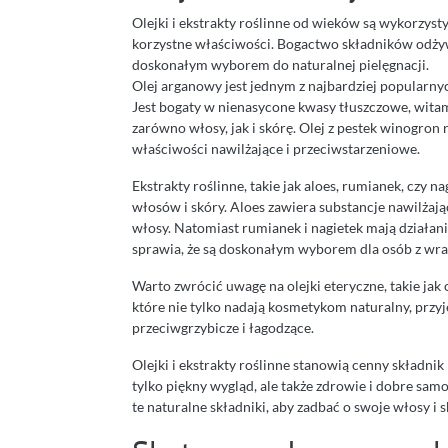
Olejki i ekstrakty roślinne od wieków są wykorzyst
korzystne właściwości. Bogactwo składników odżyw
doskonałym wyborem do naturalnej pielęgnacji.
Olej arganowy jest jednym z najbardziej popularny
Jest bogaty w nienasycone kwasy tłuszczowe, witami
zarówno włosy, jak i skórę. Olej z pestek winogron
właściwości nawilżające i przeciwstarzeniowe.
Ekstrakty roślinne, takie jak aloes, rumianek, czy n
włosów i skóry. Aloes zawiera substancje nawilżają
włosy. Natomiast rumianek i nagietek mają działani
sprawia, że są doskonałym wyborem dla osób z wra
Warto zwrócić uwagę na olejki eteryczne, takie ja
które nie tylko nadają kosmetykom naturalny, przyj
przeciwgrzybicze i łagodzące.
Olejki i ekstrakty roślinne stanowią cenny składnik
tylko piękny wygląd, ale także zdrowie i dobre sa
te naturalne składniki, aby zadbać o swoje włosy i s