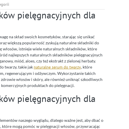
egorii
ików pielęgnacyjnych dla
wagę na skład swoich kosmetyków, starając się unikać
oraz większą popularność zyskują naturalne składniki do
cję włosów, istnieje wiele naturalnych składników, które
Wśród najlepszych naturalnych składników pielęgnacyjnych
owy, miód, aloes, czy też ekstrakt z zielonej herbaty.
o twarzy, takie jak
naturalne serum do twarzy
, które
cym, regenerującym i odżywczym. Wykorzystanie takich
 zdrowie włosów i skóry, ale również uniknąć szkodliwych
w komercyjnych produktach do pielęgnacji.
ików pielęgnacyjnych dla
elementów naszego wyglądu, dlatego ważne jest, aby dbać o
ów, które mogą pomóc w pielęgnacji włosów, przywracając