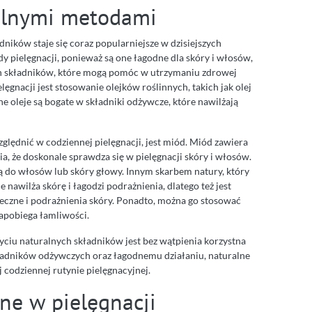
ralnymi metodami
ników staje się coraz popularniejsze w dzisiejszych
y pielęgnacji, ponieważ są one łagodne dla skóry i włosów,
ych składników, które mogą pomóc w utrzymaniu zdrowej
ęgnacji jest stosowanie olejków roślinnych, takich jak olej
ne oleje są bogate w składniki odżywcze, które nawilżają
lędnić w codziennej pielęgnacji, jest miód. Miód zawiera
ia, że doskonale sprawdza się w pielęgnacji skóry i włosów.
ą do włosów lub skóry głowy. Innym skarbem natury, który
e nawilża skórę i łagodzi podrażnienia, dlatego też jest
czne i podrażnienia skóry. Ponadto, można go stosować
apobiega łamliwości.
ciu naturalnych składników jest bez wątpienia korzystna
kładników odżywczych oraz łagodnemu działaniu, naturalne
 codziennej rutynie pielęgnacyjnej.
inne w pielęgnacji