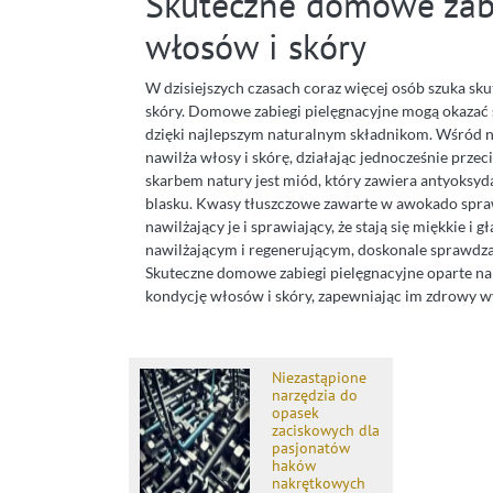
Skuteczne domowe zabi
włosów i skóry
W dzisiejszych czasach coraz więcej osób szuka sk
skóry. Domowe zabiegi pielęgnacyjne mogą okazać si
dzięki najlepszym naturalnym składnikom. Wśród n
nawilża włosy i skórę, działając jednocześnie przec
skarbem natury jest miód, który zawiera antyoksyd
blasku. Kwasy tłuszczowe zawarte w awokado sprawi
nawilżający je i sprawiający, że stają się miękkie i 
nawilżającym i regenerującym, doskonale sprawdzaj
Skuteczne domowe zabiegi pielęgnacyjne oparte na
kondycję włosów i skóry, zapewniając im zdrowy w
Niezastąpione
narzędzia do
opasek
zaciskowych dla
pasjonatów
haków
nakrętkowych