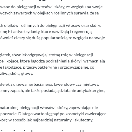
ywane do pielęgnacji włosów i skóry, ze względu na swoje
czych zawartych w olejkach roślinnych sprawia, że są
ch olejków roślinnych do pielęgnacji włosów oraz skóry.
nę E i antyoksydanty, które nawilżają i regenerują
 również cieszy się dużą popularnością ze względu na swoje
agietek, również odgrywają istotną rolę w pielęgnacji
ce i kojące, które łagodzą podrażnienia skóry i wzmacniają
e łagodzące, przeciwbakteryjne i przeciwzapalne, co
żliwą skórą głowy.
k olejek z drzewa herbacianego, lawendowy czy miętowy,
emny zapach, ale także posiadają działanie antybakteryjne,
 naturalnej pielęgnacji włosów i skóry, zapewniając nie
mopoczucie. Dlatego warto sięgnąć po kosmetyki zawierające
kórę w sposób jak najbardziej naturalny i skuteczny.