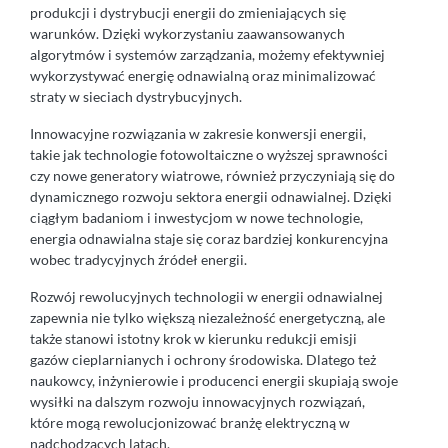
produkcji i dystrybucji energii do zmieniających się
warunków. Dzięki wykorzystaniu zaawansowanych
algorytmów i systemów zarządzania, możemy efektywniej
wykorzystywać energię odnawialną oraz minimalizować
straty w sieciach dystrybucyjnych.
Innowacyjne rozwiązania w zakresie konwersji energii,
takie jak technologie fotowoltaiczne o wyższej sprawności
czy nowe generatory wiatrowe, również przyczyniają się do
dynamicznego rozwoju sektora energii odnawialnej. Dzięki
ciągłym badaniom i inwestycjom w nowe technologie,
energia odnawialna staje się coraz bardziej konkurencyjna
wobec tradycyjnych źródeł energii.
Rozwój rewolucyjnych technologii w energii odnawialnej
zapewnia nie tylko większą niezależność energetyczną, ale
także stanowi istotny krok w kierunku redukcji emisji
gazów cieplarnianych i ochrony środowiska. Dlatego też
naukowcy, inżynierowie i producenci energii skupiają swoje
wysiłki na dalszym rozwoju innowacyjnych rozwiązań,
które mogą rewolucjonizować branżę elektryczną w
nadchodzących latach.