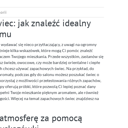
orii
ec: jak znaleźć idealny
omu
ydawać się nieco przytłaczający, z uwagi na ogromny
nieje kilka wskazówek, które mogą Ci pomóc znaleźć
iaczem Twojego mieszkania. Przede wszystkim, zastanów się
 świeże, owocowe, czy może bardziej orientalne i ciepłe
h chcesz używać zapachowych świec. Na przykład, do
 aromaty, podczas gdy do salonu możesz poszukać świec o
korzystaj z możliwości przetestowania różnych zapachów,
py oferują próbki, które pozwolą Ci lepiej poznać dany
wypełni Twoje mieszkanie pięknym aromatem, ale również
 gości. Więcej na temat zapachowych świec znajdziesz na
 atmosferę za pomocą