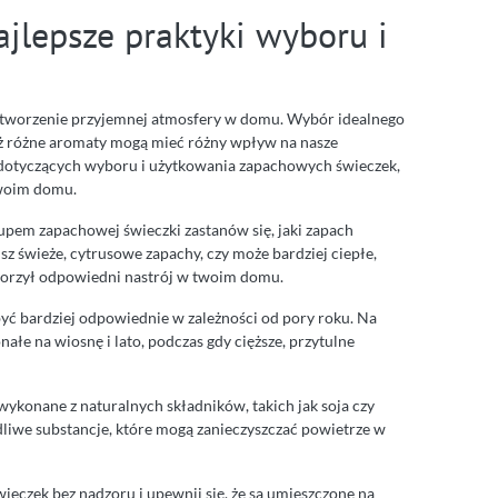
jlepsze praktyki wyboru i
tworzenie przyjemnej atmosfery w domu. Wybór idealnego
ż różne aromaty mogą mieć różny wpływ na nasze
dotyczących wyboru i użytkowania zapachowych świeczek,
twoim domu.
upem zapachowej świeczki zastanów się, jaki zapach
 świeże, cytrusowe zapachy, czy może bardziej ciepłe,
worzył odpowiedni nastrój w twoim domu.
yć bardziej odpowiednie w zależności od pory roku. Na
ałe na wiosnę i lato, podczas gdy cięższe, przytulne
wykonane z naturalnych składników, takich jak soja czy
dliwe substancje, które mogą zanieczyszczać powietrze w
ieczek bez nadzoru i upewnij się, że są umieszczone na