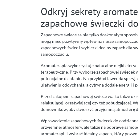
Odkryj sekrety aromat
zapachowe świeczki do
Zapachowe świece są nie tylko doskonałym sposobe
mogą mieć pozytywny wpływ na nasze samopoczucie
zapachowych świec i wybierz idealny zapach dla sw
samopoczuciu.
Aromaterapia wykorzystuje naturalne olejki eteryc
terapeutyczne. Przy wyborze zapachowej świecek wa
potencjalne działanie. Na przykład lawenda sprzyja
ułatwieniu oddychania, a cytryna dodaje energii i p
Przed zakupem zapachowej świece warto także okreś
relaksującej, orzeźwiającej czy też pobudzającej.
domowników, aby stworzyć przyjemną atmosferę dl
Wprowadzenie zapachowych świecek do codzienneg
przyjemnej atmosfery, ale także na poprawę samopo
aromaterapii i wybrać idealny zapach, który pozw