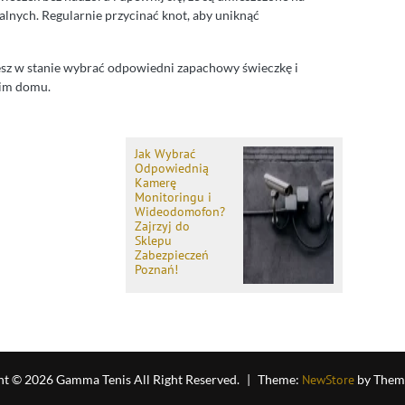
alnych. Regularnie przycinać knot, aby uniknąć
esz w stanie wybrać odpowiedni zapachowy świeczkę i
oim domu.
Jak Wybrać
Odpowiednią
Kamerę
Monitoringu i
Wideodomofon?
Zajrzyj do
Sklepu
Zabezpieczeń
Poznań!
ht © 2026 Gamma Tenis All Right Reserved.
|
Theme:
NewStore
by Them