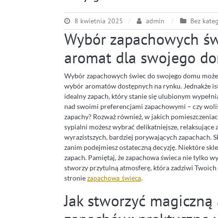
8 kwietnia 2025
admin
Bez kateg
Wybór zapachowych świ
aromat dla swojego d
Wybór zapachowych świec do swojego domu może w
wybór aromatów dostępnych na rynku. Jednakże ist
idealny zapach, który stanie się ulubionym wypełn
nad swoimi preferencjami zapachowymi – czy wolisz
zapachy? Rozważ również, w jakich pomieszczeniac
sypialni możesz wybrać delikatniejsze, relaksujące
wyrazistszych, bardziej porywających zapachach. S
zanim podejmiesz ostateczną decyzję. Niektóre skle
zapach. Pamiętaj, że zapachowa świeca nie tylko 
stworzy przytulną atmosferę, która zadziwi Twoich
stronie
zapachowa świeca
.
Jak stworzyć magiczną