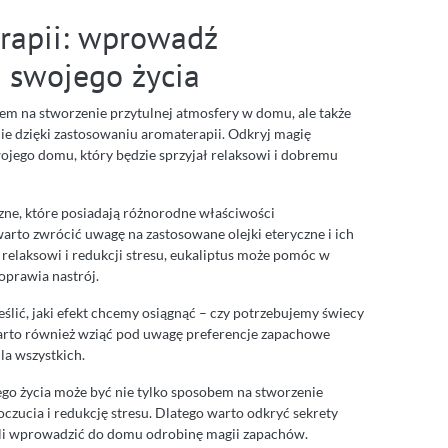
erapii: wprowadź
 swojego życia
m na stworzenie przytulnej atmosfery w domu, ale także
 dzięki zastosowaniu aromaterapii. Odkryj magię
ojego domu, który będzie sprzyjał relaksowi i dobremu
zne, które posiadają różnorodne właściwości
rto zwrócić uwagę na zastosowane olejki eteryczne i ich
 relaksowi i redukcji stresu, eukaliptus może pomóc w
oprawia nastrój.
lić, jaki efekt chcemy osiągnąć – czy potrzebujemy świecy
 Warto również wziąć pod uwagę preferencje zapachowe
a wszystkich.
o życia może być nie tylko sposobem na stworzenie
czucia i redukcję stresu. Dlatego warto odkryć sekrety
oli wprowadzić do domu odrobinę magii zapachów.