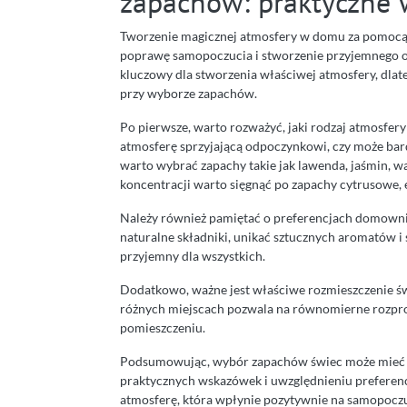
zapachów: praktyczne
Tworzenie magicznej atmosfery w domu za pomoc
poprawę samopoczucia i stworzenie przyjemnego o
kluczowy dla stworzenia właściwej atmosfery, dla
przy wyborze zapachów.
Po pierwsze, warto rozważyć, jaki rodzaj atmosfer
atmosferę sprzyjającą odpoczynkowi, czy może bardz
warto wybrać zapachy takie jak lawenda, jaśmin, w
koncentracji warto sięgnąć po zapachy cytrusowe, 
Należy również pamiętać o preferencjach domowni
naturalne składniki, unikać sztucznych aromatów i
przyjemny dla wszystkich.
Dodatkowo, ważne jest właściwe rozmieszczenie św
różnych miejscach pozwala na równomierne rozpro
pomieszczeniu.
Podsumowując, wybór zapachów świec może mieć 
praktycznych wskazówek i uwzględnieniu preferen
atmosferę, która wpłynie pozytywnie na samopoczu