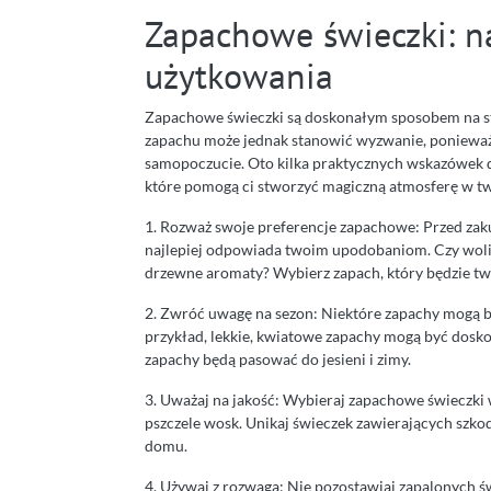
Zapachowe świeczki: na
użytkowania
Zapachowe świeczki są doskonałym sposobem na s
zapachu może jednak stanowić wyzwanie, poniewa
samopoczucie. Oto kilka praktycznych wskazówek 
które pomogą ci stworzyć magiczną atmosferę w 
1. Rozważ swoje preferencje zapachowe: Przed zak
najlepiej odpowiada twoim upodobaniom. Czy wolisz
drzewne aromaty? Wybierz zapach, który będzie t
2. Zwróć uwagę na sezon: Niektóre zapachy mogą b
przykład, lekkie, kwiatowe zapachy mogą być doskon
zapachy będą pasować do jesieni i zimy.
3. Uważaj na jakość: Wybieraj zapachowe świeczki 
pszczele wosk. Unikaj świeczek zawierających szko
domu.
4. Używaj z rozwagą: Nie pozostawiaj zapalonych św