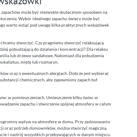
 wskazówki
ą zapachów może być niezwykle skutecznym sposobem na
toczenia. Wybór idealnego zapachu świecy może być
tego warto wziąć pod uwagę kilka praktycznych wskazówek
y chcemy stworzyć. Czy pragniemy stworzyć relaksującą
iej pobudzającą do działania i koncentracji? Dla relaksu
anilia lub drzewo sandałowe. Natomiast dla pobudzenia
eukaliptus, miętę lub rozmaryn.
ków oraz o ewentualnych alergiach. Dobrze jest wybierać
 substancji chemicznych, aby zapewniony zapach był
iec w pomieszczeniach. Umieszczenie kilku świec w
wadzenie zapachu i stworzenie spójnej atmosfery w całym
ogromny wpływ na atmosferę w domu. Przy zastosowaniu
cji oraz potrzeb domowników, można stworzyć magiczną
cie i nastrój wszystkich przebywających w danym miejscu.