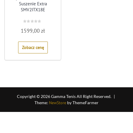
Suszenie Extra
SMV2ITX18E
Rated
1599,00
zł
0
out
of
5
Zobacz cenę
Copyright © 2026 Gamma Tenis All Right Reserved.
|
Theme:
NewStore
by ThemeFarmer