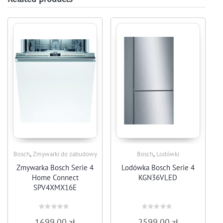
,
,
Bosch
Zmywarki do zabudowy
Bosch
Lodówki
Zmywarka Bosch Serie 4
Lodówka Bosch Serie 4
Home Connect
KGN36VLED
SPV4XMX16E
Rated
Rated
1699,00
zł
2599,00
zł
0
0