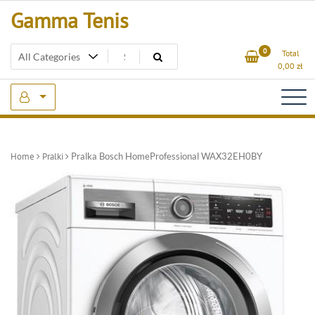
Skip
Gamma Tenis
to
content
0
Total
0,00
zł
Home
Pralki
Pralka Bosch HomeProfessional WAX32EH0BY