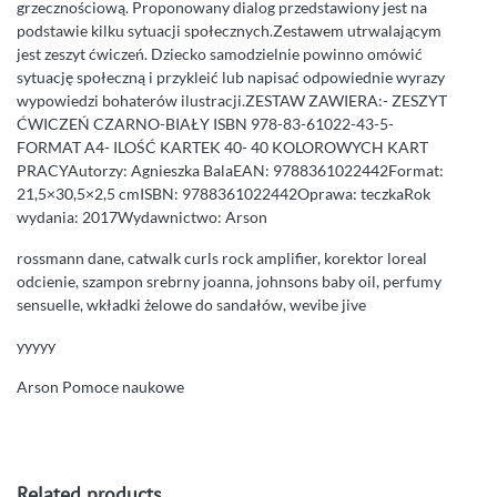
grzecznościową. Proponowany dialog przedstawiony jest na
podstawie kilku sytuacji społecznych.Zestawem utrwalającym
jest zeszyt ćwiczeń. Dziecko samodzielnie powinno omówić
sytuację społeczną i przykleić lub napisać odpowiednie wyrazy
wypowiedzi bohaterów ilustracji.ZESTAW ZAWIERA:- ZESZYT
ĆWICZEŃ CZARNO-BIAŁY ISBN 978-83-61022-43-5-
FORMAT A4- ILOŚĆ KARTEK 40- 40 KOLOROWYCH KART
PRACYAutorzy: Agnieszka BalaEAN: 9788361022442Format:
21,5×30,5×2,5 cmISBN: 9788361022442Oprawa: teczkaRok
wydania: 2017Wydawnictwo: Arson
rossmann dane, catwalk curls rock amplifier, korektor loreal
odcienie, szampon srebrny joanna, johnsons baby oil, perfumy
sensuelle, wkładki żelowe do sandałów, wevibe jive
yyyyy
Arson Pomoce naukowe
Related products