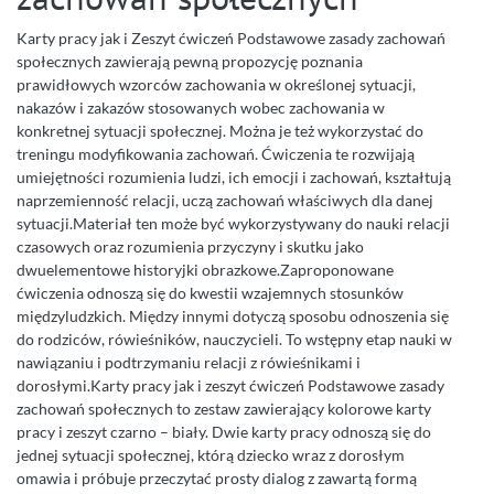
Karty pracy jak i Zeszyt ćwiczeń Podstawowe zasady zachowań
społecznych zawierają pewną propozycję poznania
prawidłowych wzorców zachowania w określonej sytuacji,
nakazów i zakazów stosowanych wobec zachowania w
konkretnej sytuacji społecznej. Można je też wykorzystać do
treningu modyfikowania zachowań. Ćwiczenia te rozwijają
umiejętności rozumienia ludzi, ich emocji i zachowań, kształtują
naprzemienność relacji, uczą zachowań właściwych dla danej
sytuacji.Materiał ten może być wykorzystywany do nauki relacji
czasowych oraz rozumienia przyczyny i skutku jako
dwuelementowe historyjki obrazkowe.Zaproponowane
ćwiczenia odnoszą się do kwestii wzajemnych stosunków
międzyludzkich. Między innymi dotyczą sposobu odnoszenia się
do rodziców, rówieśników, nauczycieli. To wstępny etap nauki w
nawiązaniu i podtrzymaniu relacji z rówieśnikami i
dorosłymi.Karty pracy jak i zeszyt ćwiczeń Podstawowe zasady
zachowań społecznych to zestaw zawierający kolorowe karty
pracy i zeszyt czarno – biały. Dwie karty pracy odnoszą się do
jednej sytuacji społecznej, którą dziecko wraz z dorosłym
omawia i próbuje przeczytać prosty dialog z zawartą formą