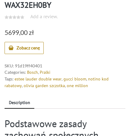
WAX32EH0BY
Add a review.
5699,00
zł
Zobacz cenę
SKU:
91d19ff40401
Categories:
Bosch
,
Pralki
Tags:
estee lauder double wear
,
gucci bloom
,
notino kod
rabatowy
,
olivia garden szczotka
,
one million
Description
Podstawowe zasady
zachowań społecznych