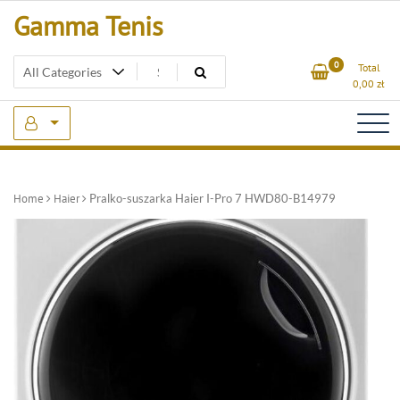
Skip
Gamma Tenis
to
content
0
Total
0,00
zł
Home
Haier
Pralko-suszarka Haier I-Pro 7 HWD80-B14979