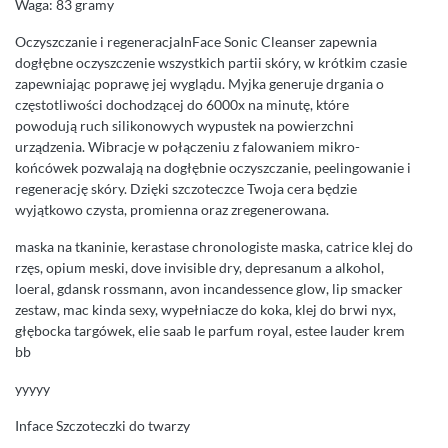
Waga: 83 gramy
Oczyszczanie i regeneracjaInFace Sonic Cleanser zapewnia
dogłębne oczyszczenie wszystkich partii skóry, w krótkim czasie
zapewniając poprawę jej wyglądu. Myjka generuje drgania o
częstotliwości dochodzącej do 6000x na minutę, które
powodują ruch silikonowych wypustek na powierzchni
urządzenia. Wibracje w połączeniu z falowaniem mikro-
końcówek pozwalają na dogłębnie oczyszczanie, peelingowanie i
regenerację skóry. Dzięki szczoteczce Twoja cera będzie
wyjątkowo czysta, promienna oraz zregenerowana.
maska na tkaninie, kerastase chronologiste maska, catrice klej do
rzęs, opium meski, dove invisible dry, depresanum a alkohol,
loeral, gdansk rossmann, avon incandessence glow, lip smacker
zestaw, mac kinda sexy, wypełniacze do koka, klej do brwi nyx,
głębocka targówek, elie saab le parfum royal, estee lauder krem
bb
yyyyy
Inface Szczoteczki do twarzy