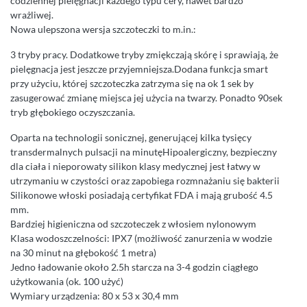
codziennej pielęgnacji każdego typu cery, nawet bardzo
wrażliwej.
Nowa ulepszona wersja szczoteczki to m.in.:
3 tryby pracy. Dodatkowe tryby zmiękczają skórę i sprawiają, że
pielęgnacja jest jeszcze przyjemniejsza.Dodana funkcja smart
przy użyciu, której szczoteczka zatrzyma się na ok 1 sek by
zasugerować zmianę miejsca jej użycia na twarzy. Ponadto 90sek
tryb głębokiego oczyszczania.
Oparta na technologii sonicznej, generującej kilka tysięcy
transdermalnych pulsacji na minutęHipoalergiczny, bezpieczny
dla ciała i nieporowaty silikon klasy medycznej jest łatwy w
utrzymaniu w czystości oraz zapobiega rozmnażaniu się bakterii
Silikonowe włoski posiadają certyfikat FDA i mają grubość 4.5
mm.
Bardziej higieniczna od szczoteczek z włosiem nylonowym
Klasa wodoszczelności: IPX7 (możliwość zanurzenia w wodzie
na 30 minut na głębokość 1 metra)
Jedno ładowanie około 2.5h starcza na 3-4 godzin ciągłego
użytkowania (ok. 100 użyć)
Wymiary urządzenia: 80 x 53 x 30,4 mm