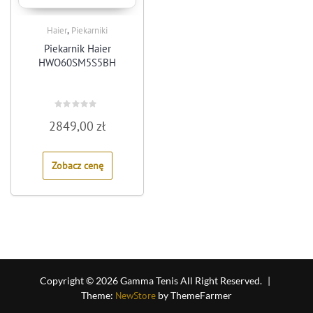
,
Haier
Piekarniki
Piekarnik Haier
HWO60SM5S5BH
Rated
2849,00
zł
0
out
of
5
Zobacz cenę
Copyright © 2026 Gamma Tenis All Right Reserved.
|
Theme:
NewStore
by ThemeFarmer