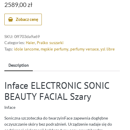
2589,00
zł
Zobacz cenę
SKU:
0ff703da9a69
Categories:
Haier
,
Pralko suszarki
Tags:
idole lancome
,
męskie perfumy
,
perfumy versace
,
ysl libre
Description
Inface ELECTRONIC SONIC
BEAUTY FACIAL Szary
Inface
Soniczna szczoteczka do twarzyinFace zapewnia dogłębne
oczyszczanie skóry bez podrażnień. Urządzenie nadaje się do