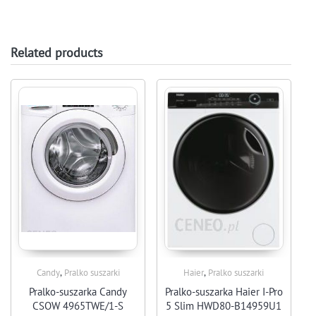
Related products
,
,
Candy
Pralko suszarki
Haier
Pralko suszarki
Pralko-suszarka Candy
Pralko-suszarka Haier I-Pro
CSOW 4965TWE/1-S
5 Slim HWD80-B14959U1