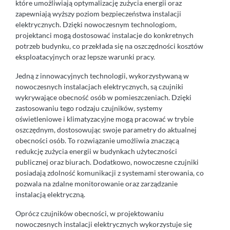
które umożliwiają optymalizację zużycia energii oraz
zapewniają wyższy poziom bezpieczeństwa instalacji
elektrycznych. Dzięki nowoczesnym technologiom,
projektanci mogą dostosować instalacje do konkretnych
potrzeb budynku, co przekłada się na oszczędności kosztów
eksploatacyjnych oraz lepsze warunki pracy.
Jedną z innowacyjnych technologii, wykorzystywaną w
nowoczesnych instalacjach elektrycznych, są czujniki
wykrywające obecność osób w pomieszczeniach. Dzięki
zastosowaniu tego rodzaju czujników, systemy
oświetleniowe i klimatyzacyjne mogą pracować w trybie
oszczędnym, dostosowując swoje parametry do aktualnej
obecności osób. To rozwiązanie umożliwia znaczącą
redukcję zużycia energii w budynkach użyteczności
publicznej oraz biurach. Dodatkowo, nowoczesne czujniki
posiadają zdolność komunikacji z systemami sterowania, co
pozwala na zdalne monitorowanie oraz zarządzanie
instalacją elektryczną.
Oprócz czujników obecności, w projektowaniu
nowoczesnych instalacji elektrycznych wykorzystuje się