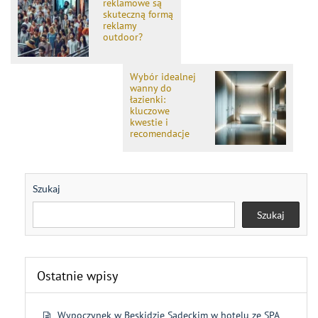
reklamowe są
skuteczną formą
reklamy
outdoor?
Wybór idealnej
wanny do
łazienki:
kluczowe
kwestie i
recomendacje
Szukaj
Szukaj
Ostatnie wpisy
Wypoczynek w Beskidzie Sądeckim w hotelu ze SPA