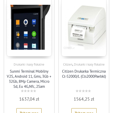
,
Drukarki i kasy fiskalne
Citizen
Drukarki i kasy fiskalne
Sunmi Terminal Mobilny
Citizen Drukarka Termiczna
V2S, Android 11, Gms, 3Gb +
Ct-S2000/L (Cts2000Paebkl)
32Gb, 8Mp Camera, Micro
Sd, Eu 4G,Nfc, 2Sam
Rated
Rated
1637,04
zł
1564,25
zł
0
0
out
out
of
of
5
5