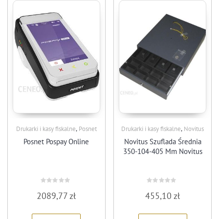
,
,
Drukarki i kasy fiskalne
Posnet
Drukarki i kasy fiskalne
Novitus
Posnet Pospay Online
Novitus Szuflada Średnia
350-104-405 Mm Novitus
Rated
Rated
2089,77
zł
455,10
zł
0
0
out
out
of
of
5
5