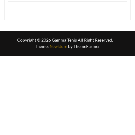
out
of
5
Copyright © 2026 Gamma Tenis All Right Reserved.
|
Theme:
NewStore
by ThemeFarmer