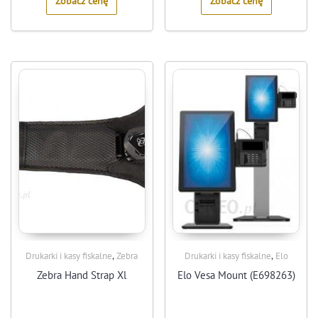
Zobacz cenę
Zobacz cenę
,
,
Drukarki i kasy fiskalne
Zebra
Drukarki i kasy fiskalne
Elo
Zebra Hand Strap Xl
Elo Vesa Mount (E698263)