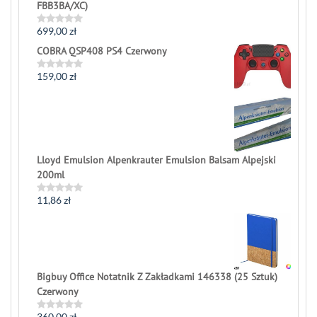
FBB3BA/XC)
699,00
zł
Rated
0
COBRA QSP408 PS4 Czerwony
out
of
5
159,00
zł
Rated
0
out
of
5
Lloyd Emulsion Alpenkrauter Emulsion Balsam Alpejski
200ml
11,86
zł
Rated
0
out
of
5
Bigbuy Office Notatnik Z Zakładkami 146338 (25 Sztuk)
Czerwony
360,00
zł