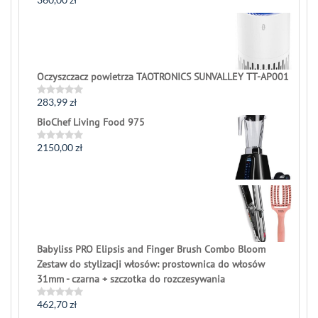
Rated
0
out
of
5
Oczyszczacz powietrza TAOTRONICS SUNVALLEY TT-AP001
283,99
zł
Rated
0
BioChef Living Food 975
out
of
5
2150,00
zł
Rated
0
out
of
5
Babyliss PRO Elipsis and Finger Brush Combo Bloom
Zestaw do stylizacji włosów: prostownica do włosów
31mm - czarna + szczotka do rozczesywania
462,70
zł
Rated
0