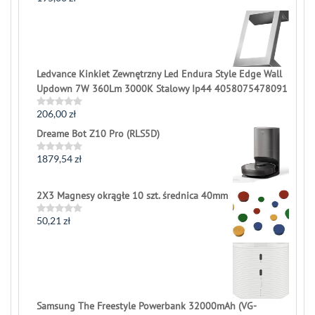
Rated
0
out
of
5
Ledvance Kinkiet Zewnętrzny Led Endura Style Edge Wall
Updown 7W 360Lm 3000K Stalowy Ip44 4058075478091
206,00
zł
Rated
0
Dreame Bot Z10 Pro (RLS5D)
out
of
5
1879,54
zł
Rated
0
out
of
2X3 Magnesy okrągłe 10 szt. średnica 40mm
5
50,21
zł
Rated
0
out
of
5
Samsung The Freestyle Powerbank 32000mAh (VG-