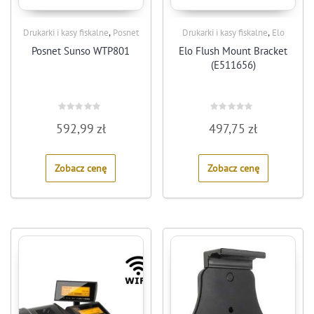
,
,
Drukarki i kasy fiskalne
Posnet
Drukarki i kasy fiskalne
Elo
Posnet Sunso WTP801
Elo Flush Mount Bracket
(E511656)
Rated
Rated
592,99
zł
497,75
zł
0
0
out
out
of
of
5
5
Zobacz cenę
Zobacz cenę