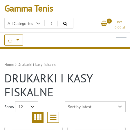
Skip
Gamma Tenis
to
content
0
Total
0,00
zł
Home
Drukarki i kasy fiskalne
DRUKARKI I KASY
FISKALNE
Show