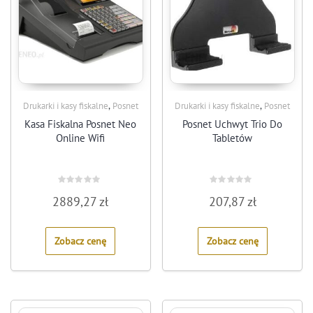
,
,
Drukarki i kasy fiskalne
Posnet
Drukarki i kasy fiskalne
Posnet
Kasa Fiskalna Posnet Neo
Posnet Uchwyt Trio Do
Online Wifi
Tabletów
Rated
Rated
2889,27
zł
207,87
zł
0
0
out
out
of
of
5
5
Zobacz cenę
Zobacz cenę