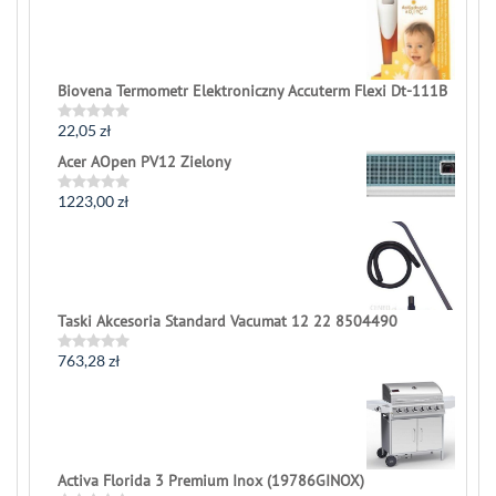
Biovena Termometr Elektroniczny Accuterm Flexi Dt-111B
22,05
zł
Rated
0
Acer AOpen PV12 Zielony
out
of
5
1223,00
zł
Rated
0
out
of
5
Taski Akcesoria Standard Vacumat 12 22 8504490
763,28
zł
Rated
0
out
of
5
Activa Florida 3 Premium Inox (19786GINOX)