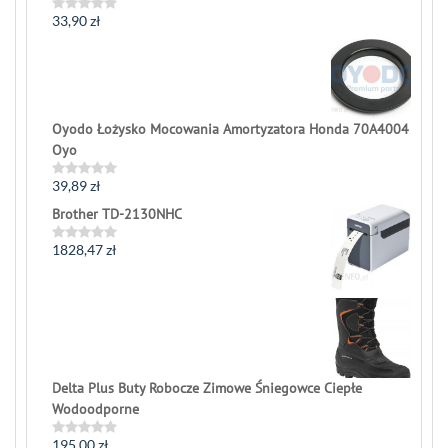
33,90
zł
Rated
0
out
of
5
Oyodo Łożysko Mocowania Amortyzatora Honda 70A4004
Oyo
39,89
zł
Rated
0
Brother TD-2130NHC
out
of
5
1828,47
zł
Rated
0
out
of
5
Delta Plus Buty Robocze Zimowe Śniegowce Ciepłe
Wodoodporne
195,00
zł