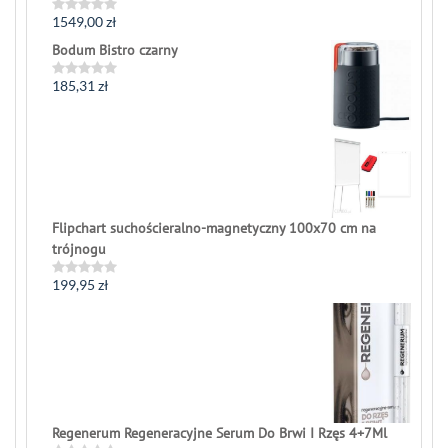
1549,00
zł
Rated
0
Bodum Bistro czarny
out
of
5
185,31
zł
Rated
0
out
of
5
Flipchart suchościeralno-magnetyczny 100x70 cm na
trójnogu
199,95
zł
Rated
0
out
of
5
Regenerum Regeneracyjne Serum Do Brwi I Rzęs 4+7Ml