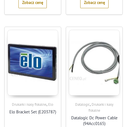
Zobacz cenę
Zobacz cenę
,
,
Drukarki i kasy fiskalne
Elo
Datalogic
Drukarki i kasy
fiskalne
Elo Bracket Set (E203787)
Datalogic Dc Power Cable
(94Acc0165)