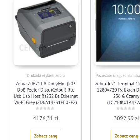
,
Drukarki etykiet
Zebra
Pozostałe urządzenia fisk
Zebra Zd621T 8 Dots/Mm (203
Zebra Tc21 Terminal 12
Dpi) Peeler Disp. (Colour) Rtc
1280×720 Px Ekran 
Usb Usb Host Rs232 Bt Ethernet
236 G Czarny
Wi-Fi Grey (ZD6A14231EL02EZ)
(TC210K01A422
Rated
Rated
4176,31
zł
3092,99
zł
0
0
out
out
of
of
5
5
Zobacz cenę
Zobacz cenę