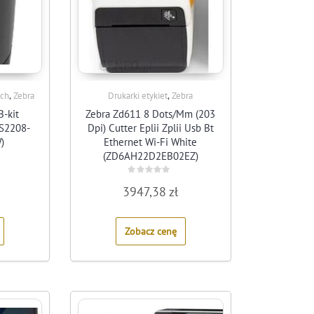
,
,
ych
Zebra
Drukarki etykiet
Zebra
-kit
Zebra Zd611 8 Dots/Mm (203
DS2208-
Dpi) Cutter Eplii Zplii Usb Bt
)
Ethernet Wi-Fi White
(ZD6AH22D2EB02EZ)
Rated
3947,38
zł
0
out
of
5
Zobacz cenę