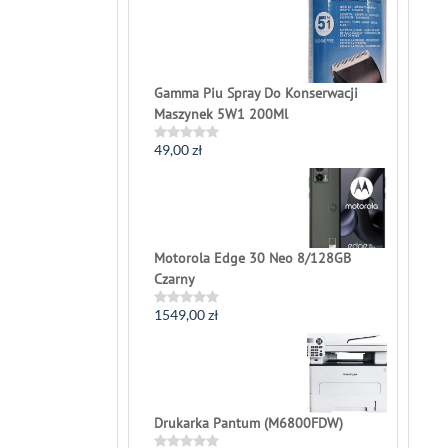
out
of
5
Gamma Piu Spray Do Konserwacji
Maszynek 5W1 200Ml
49,00
zł
Rated
0
out
of
5
Motorola Edge 30 Neo 8/128GB
Czarny
1549,00
zł
Rated
0
out
of
5
Drukarka Pantum (M6800FDW)