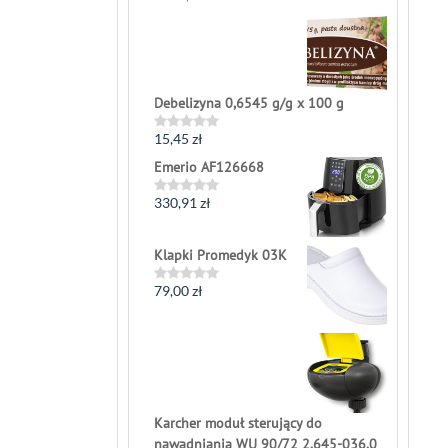
0
out
of
5
Debelizyna 0,6545 g/g x 100 g
15,45
zł
Rated
0
Emerio AF126668
out
of
5
330,91
zł
Rated
0
out
of
Klapki Promedyk 03K
5
79,00
zł
Rated
0
out
of
5
Karcher moduł sterujący do
nawadniania WU 90/72 2.645-036.0