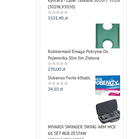
Kyocera - Laser Taskalfa 3010I / 3510I
(302NL93030)
1521,40
zł
Rated
0
out
of
5
Rubbermaid Emaga Pokrywa Do
Pojemnika Slim Jim Zielona
270,00
zł
Rated
0
Dobenox Forte 60tabl.
out
of
5
34,10
zł
Rated
0
out
of
5
MIVARDI SWINGER SWING ARM MCX
66 SET RGB ZESTAW