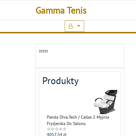
Skip
Gamma Tenis
to
content
zzzzz
Produkty
Panda Diva.Tech / Callas 2 Myjnia
Fryzjerska Do Salonu
4057,54
zł
Rated