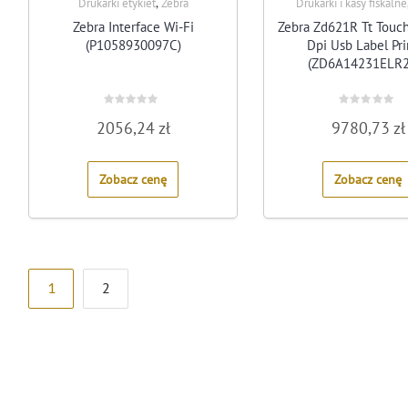
,
Drukarki etykiet
Zebra
Drukarki i kasy fiskalne
Zebra Interface Wi-Fi
Zebra Zd621R Tt Touc
(P1058930097C)
Dpi Usb Label Pri
(ZD6A14231ELR2
Rated
Rated
2056,24
zł
9780,73
zł
0
0
out
out
of
of
5
5
Zobacz cenę
Zobacz cenę
Stronicowanie
1
2
wpisów