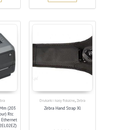
,
bra
Drukarki i kasy fiskalne
Zebra
/Mm (203
Zebra Hand Strap Xl
our) Rtc
 Ethernet
2EL02EZ)