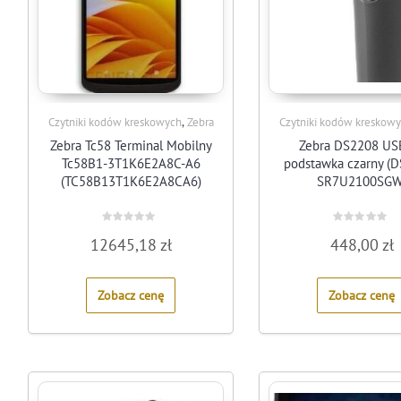
,
Czytniki kodów kreskowych
Zebra
Czytniki kodów kreskow
Zebra Tc58 Terminal Mobilny
Zebra DS2208 USB
Tc58B1-3T1K6E2A8C-A6
podstawka czarny (
(TC58B13T1K6E2A8CA6)
SR7U2100SGW
Rated
Rated
12645,18
zł
448,00
zł
0
0
out
out
of
of
5
5
Zobacz cenę
Zobacz cenę