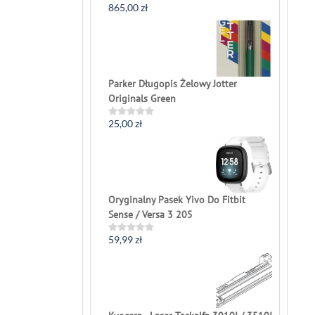
865,00
zł
Rated
0
out
of
5
Parker Długopis Żelowy Jotter
Originals Green
25,00
zł
Rated
0
out
of
5
Oryginalny Pasek Yivo Do Fitbit
Sense / Versa 3 205
59,99
zł
Rated
0
out
of
5