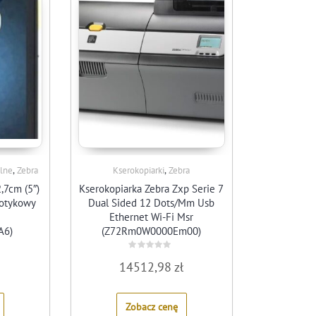
,
,
alne
Zebra
Kserokopiarki
Zebra
,7cm (5″)
Kserokopiarka Zebra Zxp Serie 7
Dotykowy
Dual Sided 12 Dots/Mm Usb
Ethernet Wi-Fi Msr
A6)
(Z72Rm0W0000Em00)
Rated
14512,98
zł
0
out
of
5
Zobacz cenę