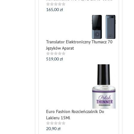
165,00
zł
Rated
0
out
of
5
Translator Elektroniczny Tłumacz 70
Języków Aparat
519,00
zł
Rated
0
out
of
5
Euro Fashion Rozcieńczalnik Do
Lakieru 15Ml
20,90
zł
Rated
0