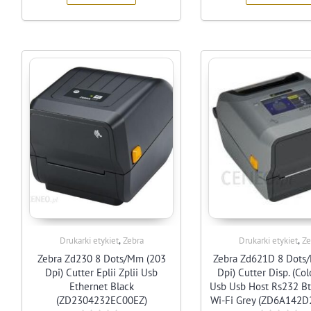
,
,
Drukarki etykiet
Zebra
Drukarki etykiet
Ze
Zebra Zd230 8 Dots/Mm (203
Zebra Zd621D 8 Dots
Dpi) Cutter Eplii Zplii Usb
Dpi) Cutter Disp. (Col
Ethernet Black
Usb Usb Host Rs232 Bt
(ZD2304232EC00EZ)
Wi-Fi Grey (ZD6A142D