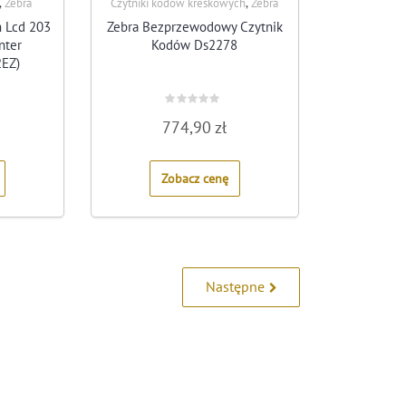
,
,
Zebra
Czytniki kodów kreskowych
Zebra
h Lcd 203
Zebra Bezprzewodowy Czytnik
nter
Kodów Ds2278
EZ)
Rated
774,90
zł
0
out
of
5
Zobacz cenę
Następne