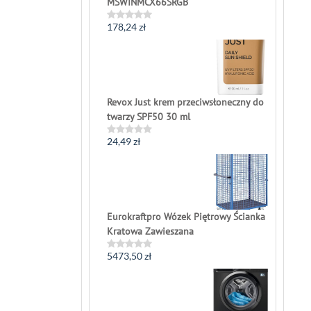
MSWINMCX66SRGB
178,24
zł
Rated
0
out
of
5
Revox Just krem przeciwsłoneczny do
twarzy SPF50 30 ml
24,49
zł
Rated
0
out
of
5
Eurokraftpro Wózek Piętrowy Ścianka
Kratowa Zawieszana
5473,50
zł
Rated
0
out
of
5