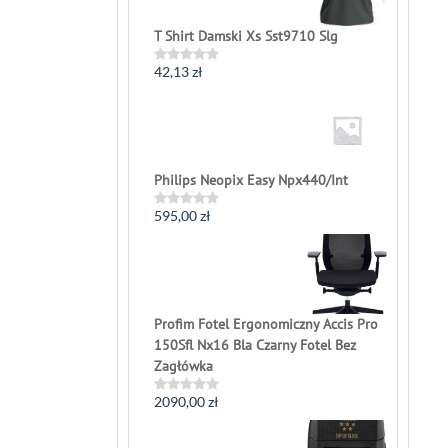
T Shirt Damski Xs Sst9710 Slg
42,13
zł
Rated
0
out
of
5
Philips Neopix Easy Npx440/Int
595,00
zł
Rated
0
out
of
5
Profim Fotel Ergonomiczny Accis Pro
150Sfl Nx16 Bla Czarny Fotel Bez
Zagłówka
2090,00
zł
Rated
0
out
of