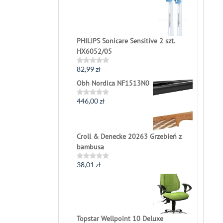
out
of
5
PHILIPS Sonicare Sensitive 2 szt.
HX6052/05
82,99
zł
Rated
0
Obh Nordica NF1513N0
out
of
5
446,00
zł
Rated
0
out
of
5
Croll & Denecke 20263 Grzebień z
bambusa
38,01
zł
Rated
0
out
of
5
Topstar Wellpoint 10 Deluxe