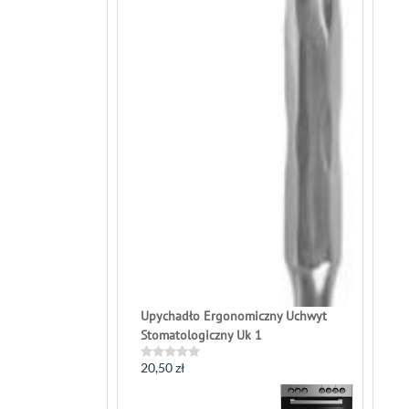
Upychadło Ergonomiczny Uchwyt
Stomatologiczny Uk 1
20,50
zł
Rated
0
out
of