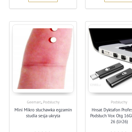
,
Geemarc
Podsłuchy
Podsłuchy
Mini Mikro słuchawka egzamin
Hnsat Dyktafon Profe
studia sesja ukryta
Podsłuch Vox Otg 16G
26 (Ur26)