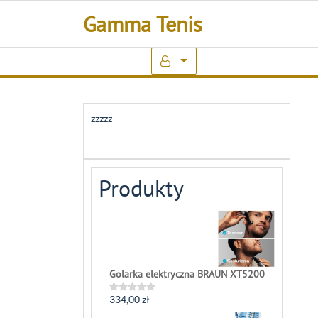
Skip
Gamma Tenis
to
content
zzzzz
Produkty
Golarka elektryczna BRAUN XT5200
334,00
zł
Rated
0