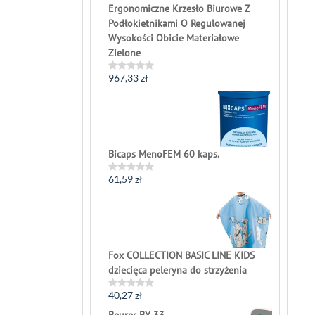
Ergonomiczne Krzesło Biurowe Z
Podłokietnikami O Regulowanej
Wysokości Obicie Materiałowe
Zielone
967,33
zł
Rated
0
out
of
5
Bicaps MenoFEM 60 kaps.
61,59
zł
Rated
0
out
of
5
Fox COLLECTION BASIC LINE KIDS
dziecięca peleryna do strzyżenia
40,27
zł
Rated
0
Beurer BY 33