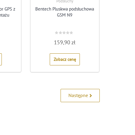
Podsłuchy
or GPS z
Bentech Pluskwa podsłuchowa
tażu
GSM N9
Rated
159,90
zł
0
out
of
5
Zobacz cenę
Następne