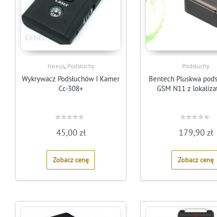
,
Nexus
Podsłuchy
Podsłuchy
Wykrywacz Podsłuchów I Kamer
Bentech Pluskwa pod
Cc-308+
GSM N11 z lokaliz
Rated
Rated
45,00
zł
179,90
zł
0
0
out
out
of
of
5
5
Zobacz cenę
Zobacz cenę