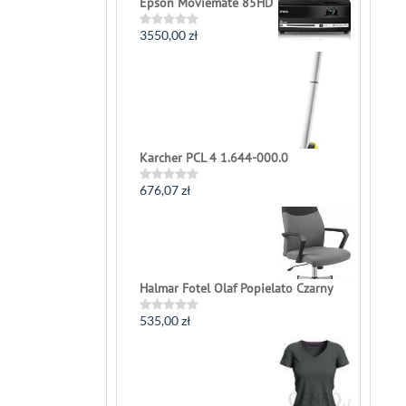
Epson Moviemate 85HD
out
of
5
3550,00
zł
Rated
0
out
of
5
Karcher PCL 4 1.644-000.0
676,07
zł
Rated
0
out
of
5
Halmar Fotel Olaf Popielato Czarny
535,00
zł
Rated
0
out
of
5