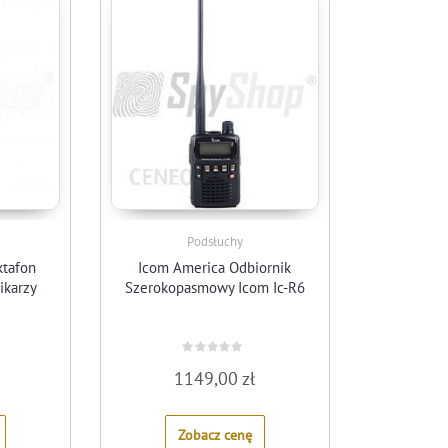
Podsłuchy
ktafon
Icom America Odbiornik
ikarzy
Szerokopasmowy Icom Ic-R6
Rated
1149,00
zł
0
out
of
5
Zobacz cenę