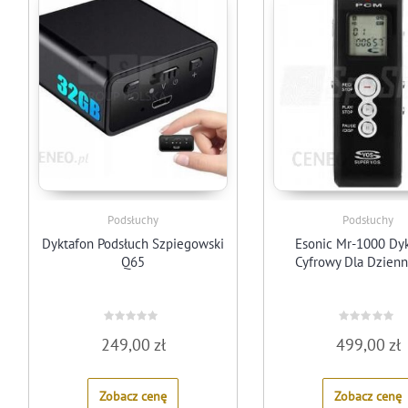
Podsłuchy
Podsłuchy
Dyktafon Podsłuch Szpiegowski
Esonic Mr-1000 Dy
Q65
Cyfrowy Dla Dzienn
Rated
Rated
249,00
zł
499,00
zł
0
0
out
out
of
of
5
5
Zobacz cenę
Zobacz cenę