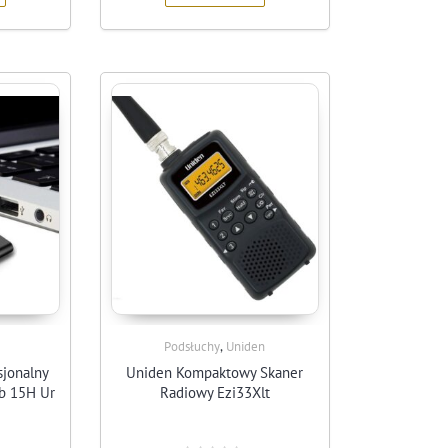
,
Podsłuchy
Uniden
sjonalny
Uniden Kompaktowy Skaner
b 15H Ur
Radiowy Ezi33Xlt