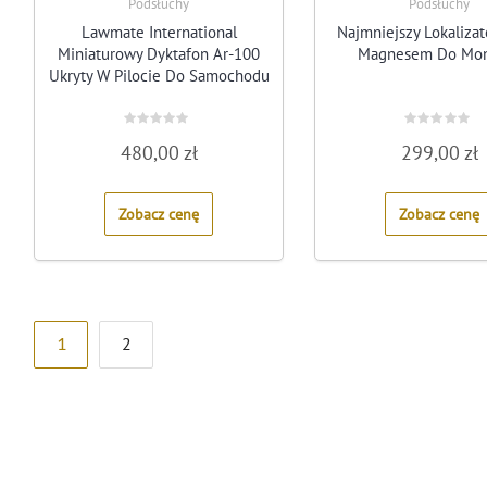
Podsłuchy
Podsłuchy
Lawmate International
Najmniejszy Lokalizat
Miniaturowy Dyktafon Ar-100
Magnesem Do Mon
Ukryty W Pilocie Do Samochodu
Rated
Rated
480,00
zł
299,00
zł
0
0
out
out
of
of
5
5
Zobacz cenę
Zobacz cenę
Stronicowanie
1
2
wpisów