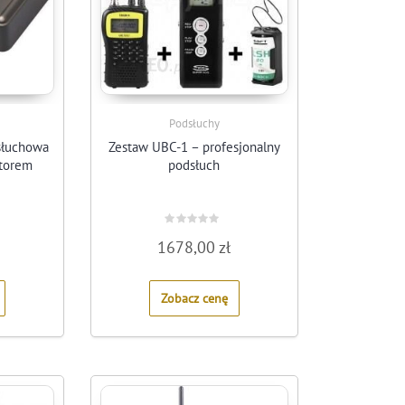
Podsłuchy
słuchowa
Zestaw UBC-1 – profesjonalny
atorem
podsłuch
Rated
1678,00
zł
0
out
of
5
Zobacz cenę