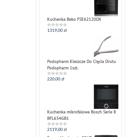
5
Kuchenka Beko FSE62120DX
1319,00
zł
Rated
0
out
of
5
Podopharm Kleszcze Do Cięcia Drutu
Podopharm 1szt.
220,00
zł
Rated
0
out
of
5
Kuchenka mikrofalowa Bosch Serie 8
BFL634GB1
2119,00
zł
Rated
0