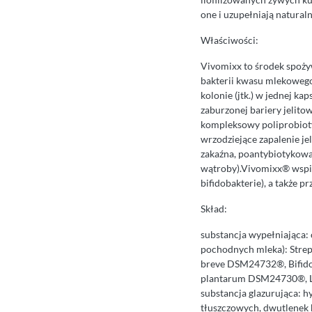
one i uzupełniają naturaln
Właściwości:
Vivomixx to środek spoży
bakterii kwasu mlekowego 
kolonie (jtk.) w jednej 
zaburzonej bariery jelit
kompleksowy poliprobiot
wrzodziejące zapalenie jel
zakaźna, poantybiotykowa
wątroby).Vivomixx® wspie
bifidobakterie), a także
Skład:
substancja wypełniająca: 
pochodnych mleka): Str
breve DSM24732®, Bifido
plantarum DSM24730®, La
substancja glazurująca: 
tłuszczowych, dwutlenek 