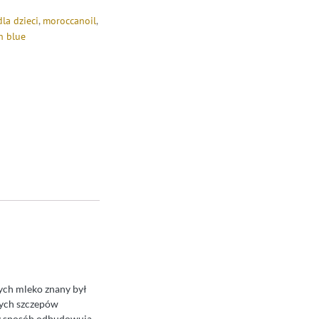
la dzieci
,
moroccanoil
,
n blue
cych mleko znany był
żnych szczepów
wy sposób odbudowują