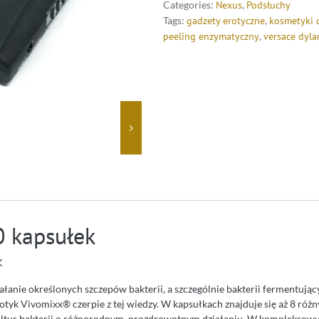
Categories:
Nexus
,
Podsłuchy
Tags:
gadzety erotyczne
,
kosmetyki d
peeling enzymatyczny
,
versace dyla
0 kapsułek
K
ałanie określonych szczepów bakterii, a szczególnie bakterii fermentują
iotyk Vivomixx® czerpie z tej wiedzy. W kapsułkach znajduje się aż 8 ró
kultur bakterii o różnorodnym, prozdrowotnym działaniu. W komplekso