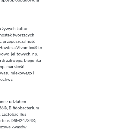
h żywych kultur
ednostek tworzących
ć przepuszczalność
człowieka.Vivomixx® to
owo-jelitowych, np.
ta drażliwego, biegunka
(np. marskość
 kwasu mlekowego i
pochwy.
one z udziałem
6®, Bifidobacterium
Lactobacillus
garicus DSM24734®;
gnezowe kwasów