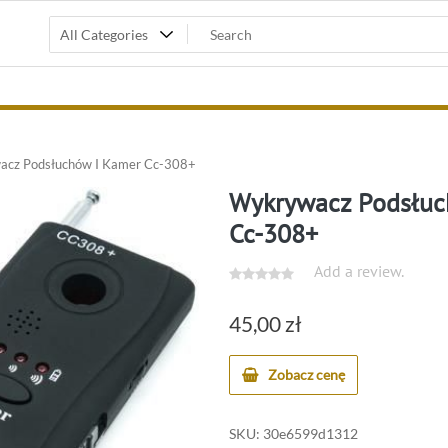
cz Podsłuchów I Kamer Cc-308+
Wykrywacz Podsłuc
Cc-308+
Add a review.
45,00
zł
Zobacz cenę
SKU:
30e6599d1312