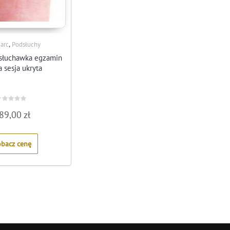
,
arc
Podsłuchy
 słuchawka egzamin
a sesja ukryta
ated
89,00
zł
ut
f
obacz cenę