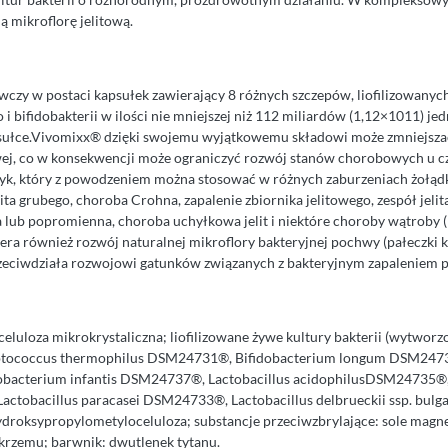
ą mikroflorę jelitową.
wczy w postaci kapsułek zawierający 8 różnych szczepów, liofilizowanyc
i bifidobakterii w ilości nie mniejszej niż 112 miliardów (1,12×1011) j
kapsułce.Vivomixx® dzięki swojemu wyjątkowemu składowi może zmniejsza
owej, co w konsekwencji może ograniczyć rozwój stanów chorobowych u 
yk, który z powodzeniem można stosować w różnych zaburzeniach żołądk
ita grubego, choroba Crohna, zapalenie zbiornika jelitowego, zespół jeli
 lub popromienna, choroba uchyłkowa jelit i niektóre choroby wątroby 
ra również rozwój naturalnej mikroflory bakteryjnej pochwy (pałeczki
 przeciwdziała rozwojowi gatunków związanych z bakteryjnym zapaleniem 
celuloza mikrokrystaliczna; liofilizowane żywe kultury bakterii (wytworz
eptococcus thermophilus DSM24731®, Bifidobacterium longum DSM2473
bacterium infantis DSM24737®, Lactobacillus acidophilusDSM24735®, 
ctobacillus paracasei DSM24733®, Lactobacillus delbrueckii ssp. bul
hydroksypropylometyloceluloza; substancje przeciwzbrylające: sole ma
krzemu; barwnik: dwutlenek tytanu.