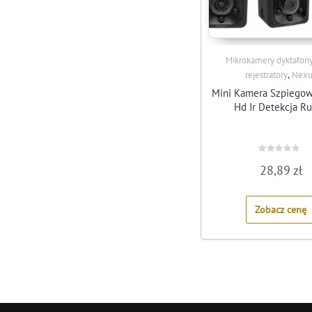
Mikrokamery dyktafony
,
rejestratory
Nexu
Mini Kamera Szpiegows
Hd Ir Detekcja R
Rated
28,89
zł
0
out
of
5
Zobacz cenę