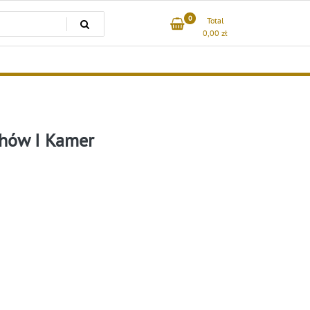
0
Total
0,00
zł
hów I Kamer