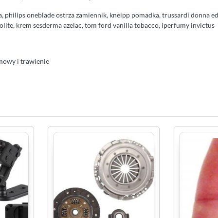
a, philips oneblade ostrza zamiennik, kneipp pomadka, trussardi donna edt
olite, krem sesderma azelac, tom ford vanilla tobacco, iperfumy invictus
owy i trawienie