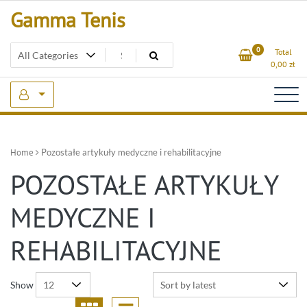
Skip
Gamma Tenis
to
content
0
Total
0,00
zł
Home
Pozostałe artykuły medyczne i rehabilitacyjne
POZOSTAŁE ARTYKUŁY
MEDYCZNE I
REHABILITACYJNE
Show