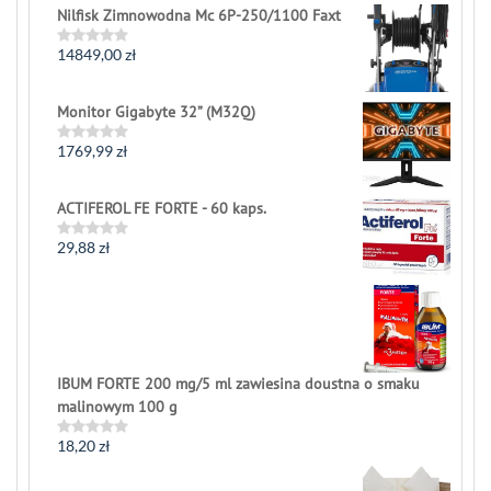
0
Nilfisk Zimnowodna Mc 6P-250/1100 Faxt
out
of
5
14849,00
zł
Rated
0
out
of
Monitor Gigabyte 32” (M32Q)
5
1769,99
zł
Rated
0
out
of
ACTIFEROL FE FORTE - 60 kaps.
5
29,88
zł
Rated
0
out
of
5
IBUM FORTE 200 mg/5 ml zawiesina doustna o smaku
malinowym 100 g
18,20
zł
Rated
0
out