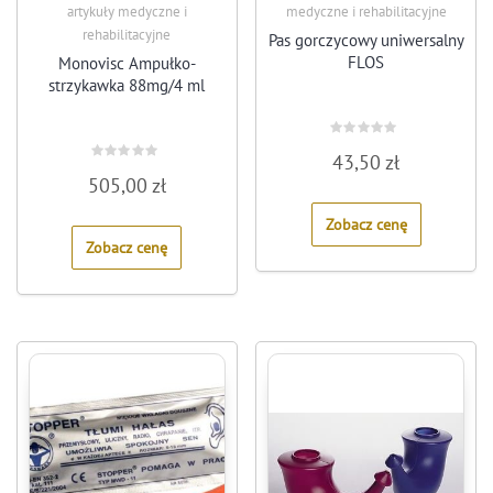
artykuły medyczne i
medyczne i rehabilitacyjne
rehabilitacyjne
Pas gorczycowy uniwersalny
FLOS
Monovisc Ampułko-
strzykawka 88mg/4 ml
Rated
43,50
zł
0
Rated
out
505,00
zł
0
of
out
5
of
Zobacz cenę
5
Zobacz cenę