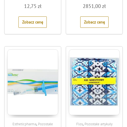
Rated
Rated
12,75
zł
2851,00
zł
0
0
out
out
of
of
5
5
Zobacz cenę
Zobacz cenę
,
,
Estheticpharma
Pozostałe
Flos
Pozostałe artykuły