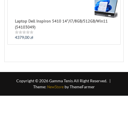
of
5
Laptop Dell Inspiron 5410 14"/i7/8GB/512GB/Win11
(54103049)
4379,00
zł
Rated
0
out
of
5
Copyright © 2026 Gamma Tenis All Right Reserved.
|
Theme:
NewStore
by ThemeFarmer