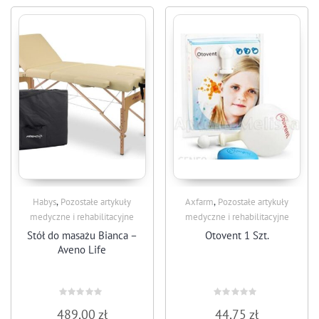
,
,
Habys
Pozostałe artykuły
Axfarm
Pozostałe artykuły
medyczne i rehabilitacyjne
medyczne i rehabilitacyjne
Stół do masażu Bianca –
Otovent 1 Szt.
Aveno Life
Rated
Rated
489,00
zł
44,75
zł
0
0