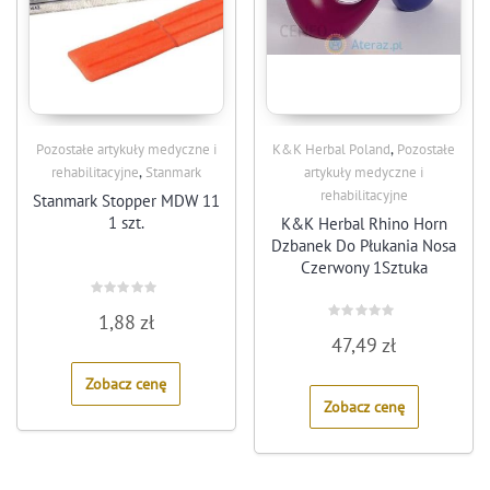
,
Pozostałe artykuły medyczne i
K&K Herbal Poland
Pozostałe
,
rehabilitacyjne
Stanmark
artykuły medyczne i
rehabilitacyjne
Stanmark Stopper MDW 11
1 szt.
K&K Herbal Rhino Horn
Dzbanek Do Płukania Nosa
Czerwony 1Sztuka
Rated
1,88
zł
0
Rated
out
47,49
zł
0
of
out
5
of
Zobacz cenę
5
Zobacz cenę