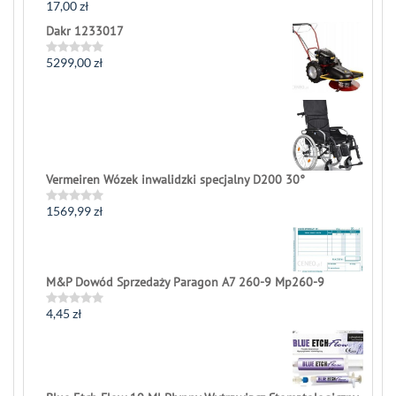
17,00
zł
Rated
0
Dakr 1233017
out
of
5
5299,00
zł
Rated
0
out
of
5
Vermeiren Wózek inwalidzki specjalny D200 30°
1569,99
zł
Rated
0
out
of
5
M&P Dowód Sprzedaży Paragon A7 260-9 Mp260-9
4,45
zł
Rated
0
out
of
5