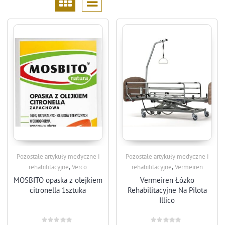
Pozostałe artykuły medyczne i
Pozostałe artykuły medyczne i
,
,
rehabilitacyjne
Verco
rehabilitacyjne
Vermeiren
MOSBITO opaska z olejkiem
Vermeiren Łóżko
citronella 1sztuka
Rehabilitacyjne Na Pilota
Illico