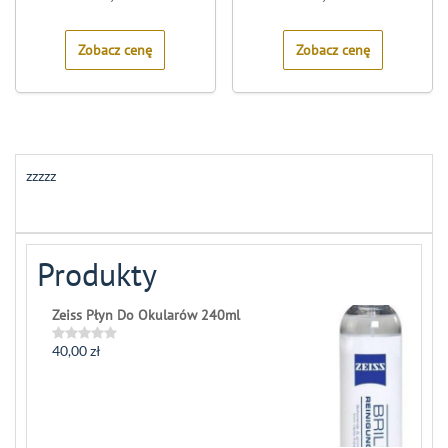
out
out
of
of
5
5
Zobacz cenę
Zobacz cenę
zzzzz
Produkty
Zeiss Płyn Do Okularów 240ml
40,00
zł
Rated
0
out
of
5