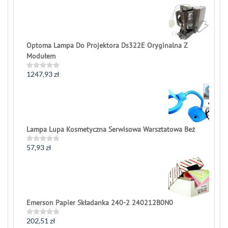
Optoma Lampa Do Projektora Ds322E Oryginalna Z
Modułem
1247,93
zł
Rated
0
out
of
5
Lampa Lupa Kosmetyczna Serwisowa Warsztatowa Beż
57,93
zł
Rated
0
out
of
5
Emerson Papier Składanka 240-2 240212B0N0
202,51
zł
Rated