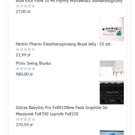
Blue Etch Flow 10 Ml Płynny Wytrawiacz Stomatologiczny
27,00
zł
Rated
0
out
of
5
Harbin Pharm: Eleutheroginseng Royal Jelly - 10 szt.
21,99
zł
Rated
0
Pinio Swing Biurko
out
of
5
980,00
zł
Rated
0
out
of
5
Ostrze Babyliss Pro Fx8010Bme Fade Graphite Do
Maszynek Fx8700 Loprofx Fx825E
170,99
zł
Rated
0
out