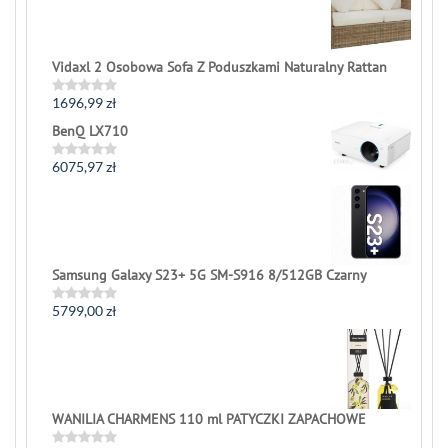
of
5
Vidaxl 2 Osobowa Sofa Z Poduszkami Naturalny Rattan
1696,99
zł
Rated
0
BenQ LX710
out
of
5
6075,97
zł
Rated
0
out
of
5
Samsung Galaxy S23+ 5G SM-S916 8/512GB Czarny
5799,00
zł
Rated
0
out
of
5
WANILIA CHARMENS 110 ml PATYCZKI ZAPACHOWE