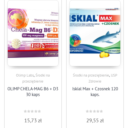
,
,
Olimp Labs
Środki na
Środki na przeziębienie
USP
przeziębienie
Zdrowie
OLIMP CHELA-MAG B6 + D3
Iskial Max + Czosnek 120
30 kaps
kaps.
Rated
Rated
15,73
zł
29,55
zł
0
0
out
out
of
of