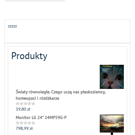
zzzzz
Produkty
Światy równoległe. Czego uczą nas płaskoziemcy,
homeopaci i różdżkarze
19,80
zł
Rated
0
Monitor LG 24" 24MP59G-P
out
of
5
798,99
zł
Rated
0