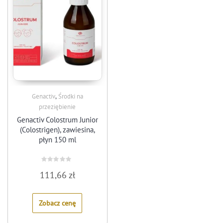
,
Genactiv
Środki na
przeziębienie
Genactiv Colostrum Junior
(Colostrigen), zawiesina,
płyn 150 ml
Rated
111,66
zł
0
out
of
5
Zobacz cenę