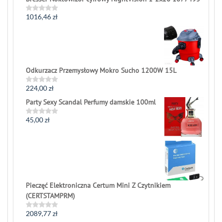
1016,46
zł
Rated
0
out
of
5
Odkurzacz Przemysłowy Mokro Sucho 1200W 15L
224,00
zł
Rated
0
Party Sexy Scandal Perfumy damskie 100ml
out
of
5
45,00
zł
Rated
0
out
of
5
Pieczęć Elektroniczna Certum Mini Z Czytnikiem
(CERTSTAMPRM)
2089,77
zł
Rated
0