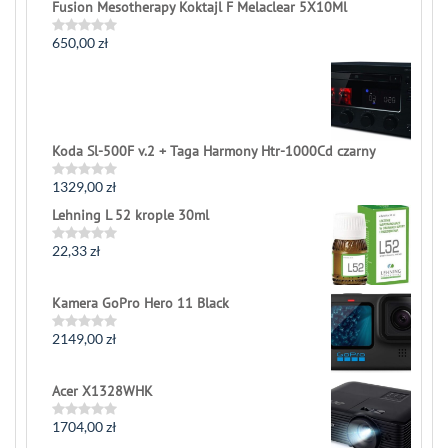
Fusion Mesotherapy Koktajl F Melaclear 5X10Ml
650,00
zł
Rated
0
out
of
5
Koda Sl-500F v.2 + Taga Harmony Htr-1000Cd czarny
1329,00
zł
Rated
0
Lehning L 52 krople 30ml
out
of
5
22,33
zł
Rated
0
out
of
Kamera GoPro Hero 11 Black
5
2149,00
zł
Rated
0
out
of
Acer X1328WHK
5
1704,00
zł
Rated
0