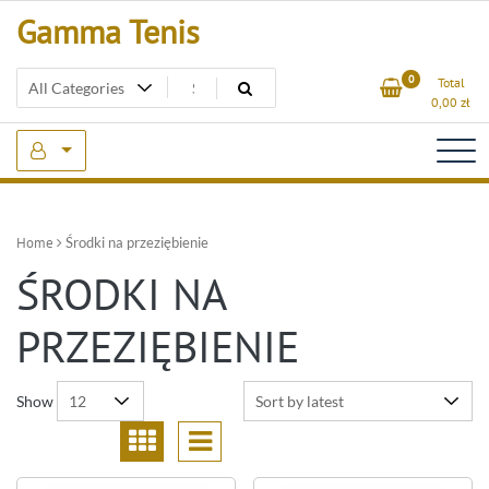
Skip
Gamma Tenis
to
content
0
Total
0,00
zł
Home
Środki na przeziębienie
ŚRODKI NA
PRZEZIĘBIENIE
Show