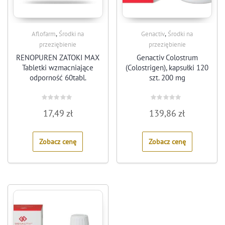
,
,
Aflofarm
Środki na
Genactiv
Środki na
przeziębienie
przeziębienie
RENOPUREN ZATOKI MAX
Genactiv Colostrum
Tabletki wzmacniające
(Colostrigen), kapsułki 120
odporność 60tabl.
szt. 200 mg
Rated
Rated
17,49
zł
139,86
zł
0
0
out
out
of
of
5
5
Zobacz cenę
Zobacz cenę