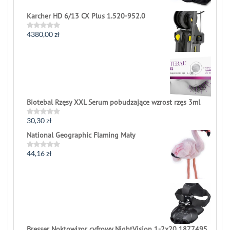
out
of
Karcher HD 6/13 CX Plus 1.520-952.0
5
4380,00
zł
Rated
0
out
of
5
Biotebal Rzęsy XXL Serum pobudzające wzrost rzęs 3ml
30,30
zł
Rated
0
National Geographic Flaming Mały
out
of
5
44,16
zł
Rated
0
out
of
5
Bresser Noktowizor cyfrowy NightVision 1-2x20 1877495