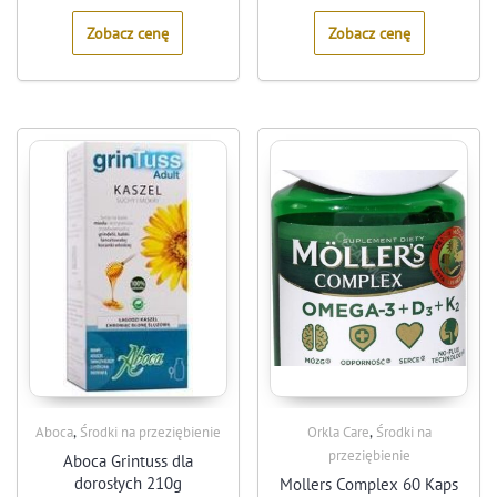
5
5
Zobacz cenę
Zobacz cenę
,
,
Aboca
Środki na przeziębienie
Orkla Care
Środki na
przeziębienie
Aboca Grintuss dla
dorosłych 210g
Mollers Complex 60 Kaps