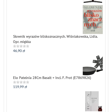
out
of
5
Słownik wyrazów bliskoznacznych. Wiśniakowska, Lidia.
Opr. miękka
46,90
zł
Rated
0
out
of
5
Elo Patelnia 28Cm Basalt + Incl. F. Prot (E7869826)
119,99
zł
Rated
0
out
of
5