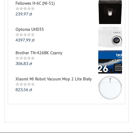
Fellowes H-6C (NI-51)
out
of
5
239,97
zł
Rated
0
out
of
Optoma UHD35
5
4397,99
zł
Rated
0
out
Brother TN-426BK Czarny
of
5
306,83
zł
Rated
0
out
of
Xiaomi Mi Robot Vacuum Mop 2 Lite Biały
5
823,56
zł
Rated
0
out
of
5